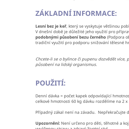
ZÁKLADNÍ INFORMACE:
Lesní bez je keř
, který se vyskytuje většinou po
V dnešní době je důležité jeho využití pro přípr
podobnými působení bezu černého
(Podpora o
tradiční využití pro podporu snižování tělesné h
Chcete-li se o bylince či pupenu dozvědět více, 
působení na lidský organismus.
POUŽITÍ:
Denní dávka = počet kapek odpovídající hmotnost
celkové hmotnosti 60 kg dávku rozdělíme na 2 x 
Případný zákal není na závadu. Nepřekračujte d
Upozornění:
Není určeno pro děti, těhotné a ko
vyváženou stravu a zdravý životní styl.