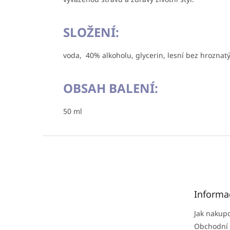
SLOŽENÍ:
voda, 40% alkoholu, glycerin, lesní bez hroznat
OBSAH BALENÍ:
50 ml
Z
á
p
a
t
Informa
í
Jak nakup
Obchodní