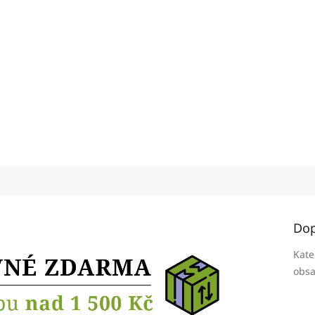
Dop
Kate
obsa