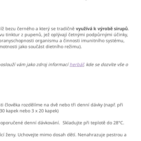
blíž bezu černého a který se tradičně
využívá k výrobě sirupů
.
avu tinktur z pupenů, jež oplývají četnými podpůrnými účinky,
branyschopnosti organismu a činnosti imunitního systému,
motnosti jako součást dietního režimu).
poslouží vám jako zdroj informací
herbář
, kde se dozvíte vše o
i člověka rozdělíme na dvě nebo tři denní dávky (např. při
30 kapek nebo 3 x 20 kapek)
oporučené denní dávkování. Skladujte při teplotě do 28°C.
jící ženy. Uchovejte mimo dosah dětí. Nenahrazuje pestrou a