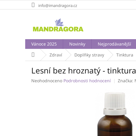
Přejít
info@imandragora.cz
na
obsah
Vánoce 2025
Novinky
Nejprodávanější
Domů
Zdraví
Doplňky stravy
Tinktura
Lesní bez hroznatý - tinktu
Průměrné
Neohodnoceno
Podrobnosti hodnocení
Značka:
hodnocení
produktu
je
0,0
z
5
hvězdiček.