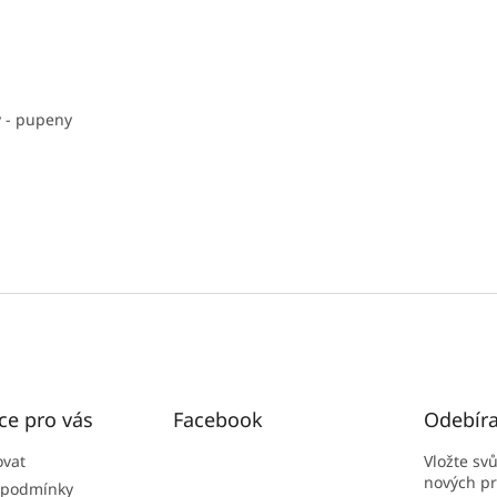
ý - pupeny
ce pro vás
Facebook
Odebíra
ovat
Vložte sv
nových p
 podmínky