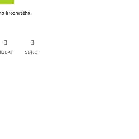
ho hroznatého.
HLÍDAT
SDÍLET