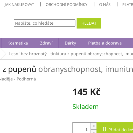
JAK NAKUPOVAT
OBCHODNÍ PODMÍNKY
O NÁS
PLAT
HLEDAT
Kosmetika
Zdraví
Dárky
Platba a doprava
Lesní bez hroznatý - tinktura z pupenů
obranyschopnost, imun
ra z pupenů
obranyschopnost, imunitn
Naděje - Podhorná
145 Kč
Měrná
Skladem
cena:
Přidat do ko