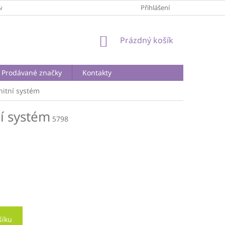
BA A DOPRAVA
PODMÍNKY OCHRANY OSOBNÍCH ÚDAJŮ
Přihlášení
REKLA
NÁKUPNÍ
Prázdný košík
KOŠÍK
Prodávané značky
Kontakty
itní systém
í systém
5798
šíku