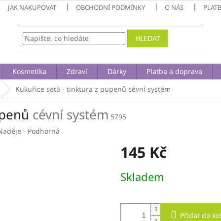
JAK NAKUPOVAT
OBCHODNÍ PODMÍNKY
O NÁS
PLAT
HLEDAT
Kosmetika
Zdraví
Dárky
Platba a doprava
Kukuřice setá - tinktura z pupenů
cévní systém
pupenů
cévní systém
5795
Naděje - Podhorná
145 Kč
Měrná
Skladem
cena:
Přidat do ko