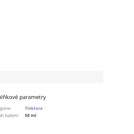
lňkové parametry
gorie
:
Tinktura
h balení
:
50 ml