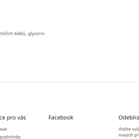
mičích květů, glycerin
ce pro vás
Facebook
Odebíra
ovat
Vložte sv
nových p
 podmínky