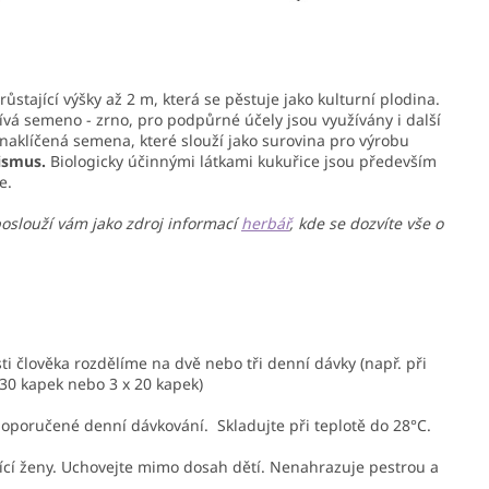
ůstající výšky až 2 m, která se pěstuje jako kulturní plodina.
ívá semeno - zrno, pro podpůrné účely jsou využívány i další
ké naklíčená semena, které slouží jako surovina pro výrobu
ismus.
Biologicky účinnými látkami kukuřice jsou především
e.
poslouží vám jako zdroj informací
herbář
, kde se dozvíte vše o
i člověka rozdělíme na dvě nebo tři denní dávky (např. při
30 kapek nebo 3 x 20 kapek)
oporučené denní dávkování. Skladujte při teplotě do 28°C.
jící ženy. Uchovejte mimo dosah dětí. Nenahrazuje pestrou a