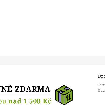
Dop
Kate
Obsa