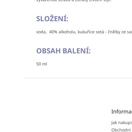
SLOŽENÍ:
voda, 40% alkoholu, kukuřice setá - čnělky ze sa
OBSAH BALENÍ:
50 ml
Z
á
p
a
t
Informa
í
Jak nakup
Obchodní