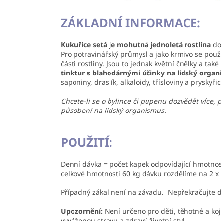
ZÁKLADNÍ INFORMACE:
Kukuřice setá je mohutná jednoletá rostlina
dor
Pro potravinářský průmysl a jako krmivo se použ
části rostliny. Jsou to jednak květní čnělky a ta
tinktur s blahodárnými účinky na lidský organ
saponiny, draslík, alkaloidy, třísloviny a pryskyřic
Chcete-li se o bylince či pupenu dozvědět více, 
působení na lidský organismus.
POUŽITÍ:
Denní dávka = počet kapek odpovídající hmotnost
celkové hmotnosti 60 kg dávku rozdělíme na 2 x 
Případný zákal není na závadu. Nepřekračujte d
Upozornění:
Není určeno pro děti, těhotné a ko
vyváženou stravu a zdravý životní styl.