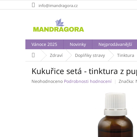
Přejít
info@imandragora.cz
na
obsah
Vánoce 2025
Novinky
Nejprodávanější
Domů
Zdraví
Doplňky stravy
Tinktura
Kukuřice setá - tinktura z 
Průměrné
Neohodnoceno
Podrobnosti hodnocení
Značka:
hodnocení
produktu
je
0,0
z
5
hvězdiček.