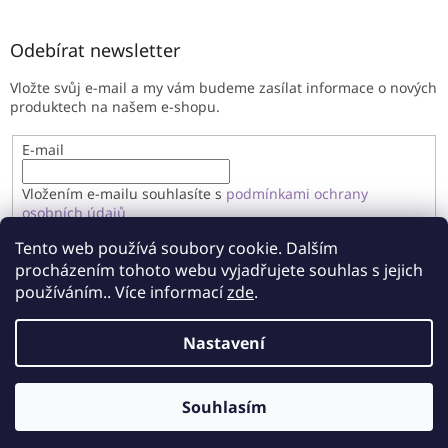
Odebírat newsletter
Vložte svůj e-mail a my vám budeme zasílat informace o nových
produktech na našem e-shopu.
E-mail
Vložením e-mailu souhlasíte s
podmínkami ochrany
osobních údajů
Tento web používá soubory cookie. Dalším
PŘIHLÁSIT SE
procházením tohoto webu vyjadřujete souhlas s jejich
používáním.. Více informací
zde
.
Nastavení
Vytvořil Shoptet
Souhlasím
Copyright 2026
Imandragora
. Všechna práva vyhrazena.