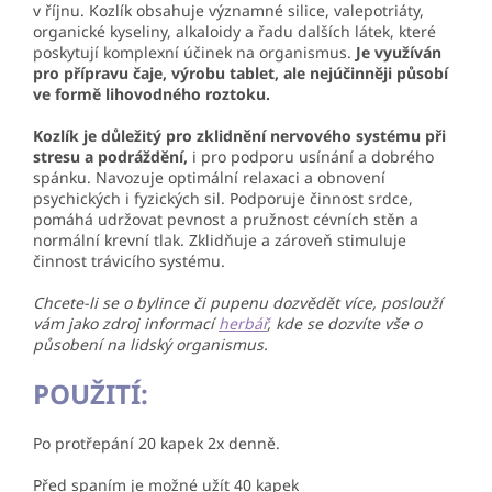
v říjnu. Kozlík obsahuje významné silice, valepotriáty,
organické kyseliny, alkaloidy a řadu dalších látek, které
poskytují komplexní účinek na organismus.
Je využíván
pro přípravu čaje, výrobu tablet, ale nejúčinněji působí
ve formě lihovodného roztoku.
Kozlík je důležitý pro zklidnění nervového systému při
stresu a podráždění,
i pro podporu usínání a dobrého
spánku. Navozuje optimální relaxaci a obnovení
psychických i fyzických sil. Podporuje činnost srdce,
pomáhá udržovat pevnost a pružnost cévních stěn a
normální krevní tlak. Zklidňuje a zároveň stimuluje
činnost trávicího systému.
Chcete-li se o bylince či pupenu dozvědět více, poslouží
vám jako zdroj informací
herbář
, kde se dozvíte vše o
působení na lidský organismus.
POUŽITÍ:
Po protřepání 20 kapek 2x denně.
Před spaním je možné užít 40 kapek