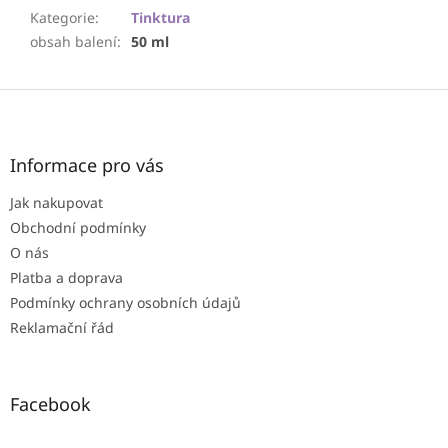
Kategorie
:
Tinktura
obsah balení
:
50 ml
Z
á
p
a
Informace pro vás
t
Jak nakupovat
í
Obchodní podmínky
O nás
Platba a doprava
Podmínky ochrany osobních údajů
Reklamační řád
Facebook