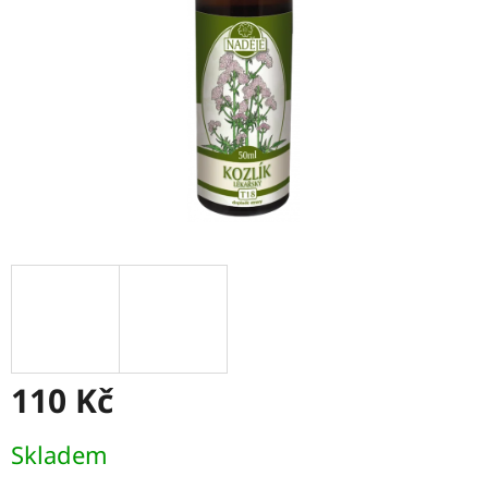
110 Kč
Měrná
Skladem
cena: