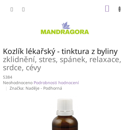
Přejít
NÁKUP
na
obsah
KOŠÍK
Kozlík lékařský - tinktura z byliny
zklidnění, stres, spánek, relaxace,
srdce, cévy
5384
Průměrné
Neohodnoceno
Podrobnosti hodnocení
hodnocení
Značka:
Naděje - Podhorná
produktu
je
0,0
z
5
hvězdiček.