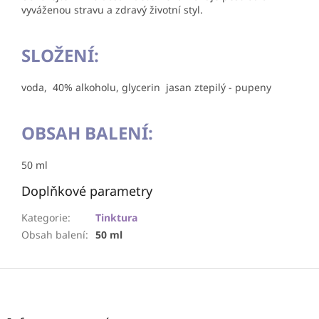
vyváženou stravu a zdravý životní styl.
SLOŽENÍ:
voda, 40% alkoholu, glycerin jasan ztepilý - pupeny
OBSAH BALENÍ:
50 ml
Doplňkové parametry
Kategorie
:
Tinktura
Obsah balení
:
50 ml
Z
á
p