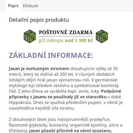
Popis
Diskuze
Detailní popis produktu
ZÁKLADNÍ INFORMACE:
Jasan je mohutným stromem
dosahujícím výšky až 35
metrů, který se dožívá až 250 let. V různých obdobích
lidských dějin hrál jasan významnou roli. V germánské
mytologii byl středem vesmíru a symbolizoval kosmický
řád. Z jeho dřeva se vyráběla kopí, vesla, luky.
Podpůrné
přípravky z jasanu se používaly již ve starověku
v době
Hippokrata. Dnes se využívá především pupen, v němž je
soustředěna největší síla stromu.
Z obsahových látek jsou nejvýznamnější pryskyřice,
flavonové glykosidy, kumariny, organické kyseliny, silice a
třísloviny.
Jasan působí příznivě na cévní soustavu,