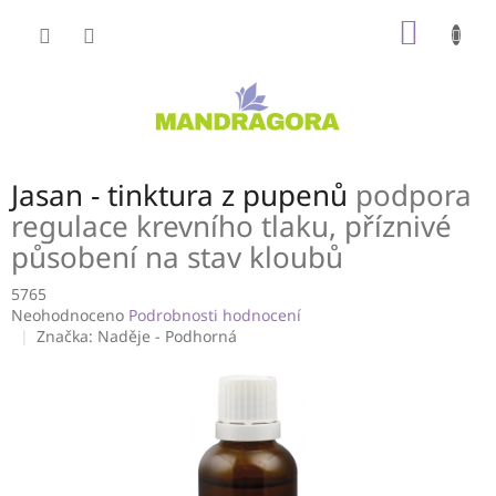
Přejít
NÁKUP
na
obsah
KOŠÍK
Jasan - tinktura z pupenů
podpora
regulace krevního tlaku, příznivé
působení na stav kloubů
5765
Průměrné
Neohodnoceno
Podrobnosti hodnocení
hodnocení
Značka:
Naděje - Podhorná
produktu
je
0,0
z
5
hvězdiček.