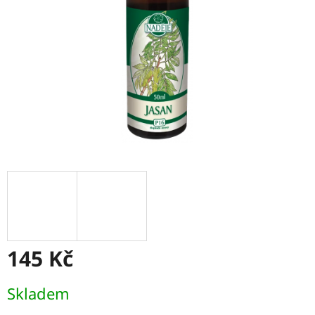
145 Kč
Měrná
Skladem
cena: