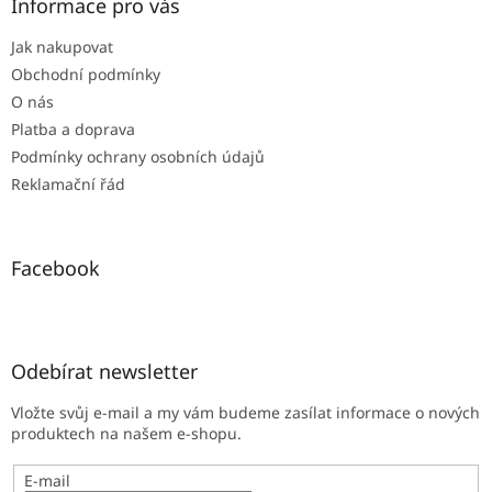
a
Informace pro vás
t
Jak nakupovat
í
Obchodní podmínky
O nás
Platba a doprava
Podmínky ochrany osobních údajů
Reklamační řád
Facebook
Odebírat newsletter
Vložte svůj e-mail a my vám budeme zasílat informace o nových
produktech na našem e-shopu.
E-mail