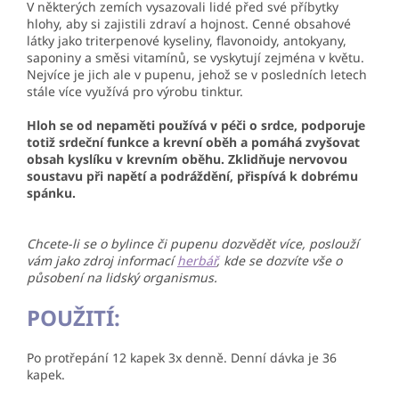
V některých zemích vysazovali lidé před své příbytky
hlohy, aby si zajistili zdraví a hojnost. Cenné obsahové
látky jako triterpenové kyseliny, flavonoidy, antokyany,
saponiny a směsi vitamínů, se vyskytují zejména v květu.
Nejvíce je jich ale v pupenu, jehož se v posledních letech
stále více využívá pro výrobu tinktur.
Hloh se od nepaměti používá v péči o srdce, podporuje
totiž srdeční funkce a krevní oběh a pomáhá zvyšovat
obsah kyslíku v krevním oběhu. Zklidňuje nervovou
soustavu při napětí a podráždění, přispívá k dobrému
spánku.
Chcete-li se o bylince či pupenu dozvědět více, poslouží
vám jako zdroj informací
herbář
, kde se dozvíte vše o
působení na lidský organismus.
POUŽITÍ:
Po protřepání 12 kapek 3x denně. Denní dávka je 36
kapek.