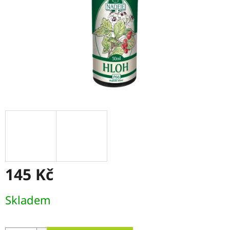
145 Kč
Měrná
Skladem
cena: