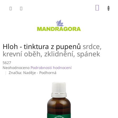
Přejít
NÁKUP
na
obsah
KOŠÍK
Hloh - tinktura z pupenů
srdce,
krevní oběh, zklidnění, spánek
5627
Průměrné
Neohodnoceno
Podrobnosti hodnocení
hodnocení
Značka:
Naděje - Podhorná
produktu
je
0,0
z
5
hvězdiček.