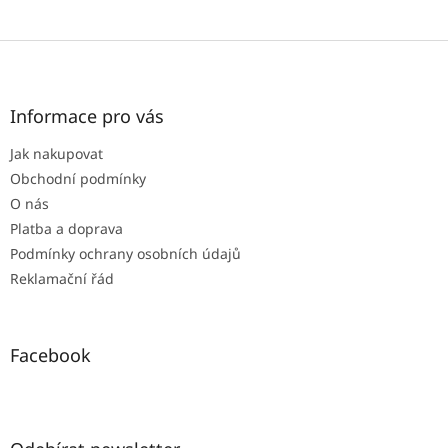
Z
á
p
a
Informace pro vás
t
Jak nakupovat
í
Obchodní podmínky
O nás
Platba a doprava
Podmínky ochrany osobních údajů
Reklamační řád
Facebook