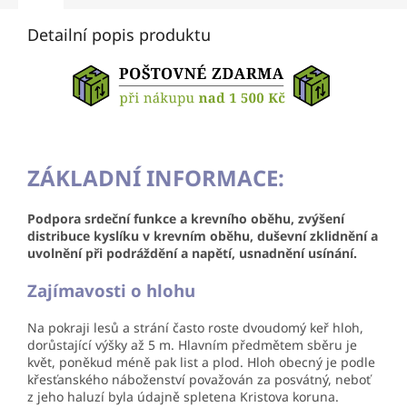
Detailní popis produktu
ZÁKLADNÍ INFORMACE:
Podpora srdeční funkce a krevního oběhu, zvýšení
distribuce kyslíku v krevním oběhu, duševní zklidnění a
uvolnění při podráždění a napětí, usnadnění usínání.
Zajímavosti o hlohu
Na pokraji lesů a strání často roste dvoudomý keř hloh,
dorůstající výšky až 5 m. Hlavním předmětem sběru je
květ, poněkud méně pak list a plod. Hloh obecný je podle
křesťanského náboženství považován za posvátný, neboť
z jeho haluzí byla údajně spletena Kristova koruna.