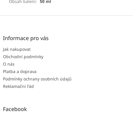
Obsah balení
:
50 ml
Z
á
p
a
Informace pro vás
t
Jak nakupovat
í
Obchodní podmínky
O nás
Platba a doprava
Podmínky ochrany osobních údajů
Reklamační řád
Facebook