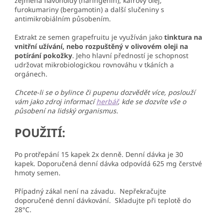
zejména flavonoidy (naringenin), kafrový olej,
furokumariny (bergamotin) a další slučeniny s
antimikrobiálním působením.
Extrakt ze semen grapefruitu je využíván jako
tinktura na
vnitřní užívání, nebo rozpuštěný v olivovém oleji na
potírání pokožky
. Jeho hlavní předností je schopnost
udržovat mikrobiologickou rovnováhu v tkáních a
orgánech.
Chcete-li se o bylince či pupenu dozvědět více, poslouží
vám jako zdroj informací
herbář
, kde se dozvíte vše o
působení na lidský organismus.
POUŽITÍ:
Po protřepání 15 kapek 2x denně. Denní dávka je 30
kapek. Doporučená denní dávka odpovídá 625 mg čerstvé
hmoty semen.
Případný zákal není na závadu. Nepřekračujte
doporučené denní dávkování. Skladujte při teplotě do
28°C.