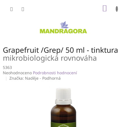
Přejít
NÁKUP
na
obsah
KOŠÍK
Grapefruit /Grep/ 50 ml - tinktura
mikrobiologická rovnováha
5363
Průměrné
Neohodnoceno
Podrobnosti hodnocení
hodnocení
Značka:
Naděje - Podhorná
produktu
je
0,0
z
5
hvězdiček.