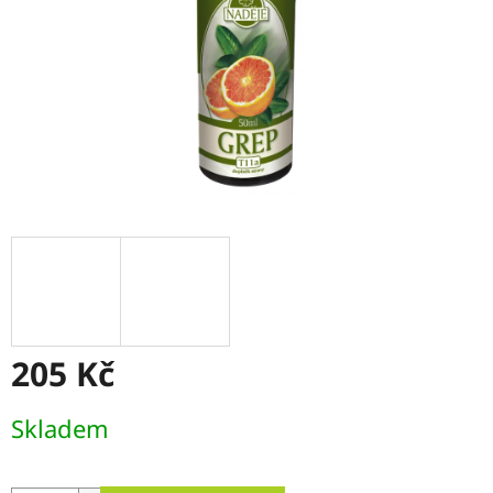
205 Kč
Měrná
Skladem
cena: