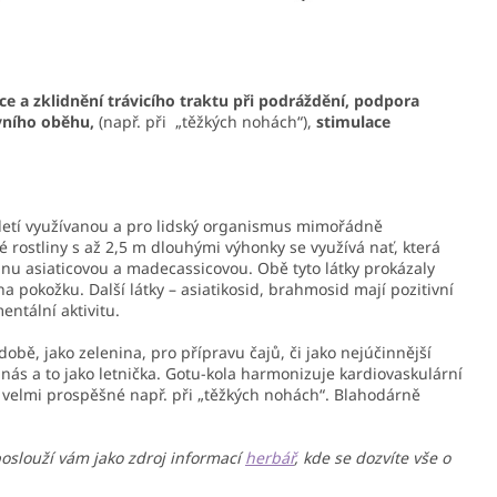
 a zklidnění trávicího traktu při podráždění, podpora
evního oběhu,
(např. při „těžkých nohách“),
stimulace
íciletí využívanou a pro lidský organismus mimořádně
é rostliny s až 2,5 m dlouhými výhonky se využívá nať, která
linu asiaticovou a madecassicovou. Obě tyto látky prokázaly
na pokožku. Další látky – asiatikosid, brahmosid mají pozitivní
ntální aktivitu.
obě, jako zelenina, pro přípravu čajů, či jako nejúčinnější
 nás a to jako letnička. Gotu-kola harmonizuje kardiovaskulární
e velmi prospěšné např. při „těžkých nohách“. Blahodárně
poslouží vám jako zdroj informací
herbář
, kde se dozvíte vše o