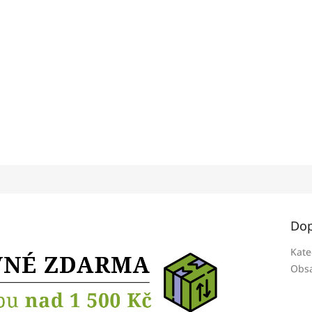
Dop
Kate
Obsa