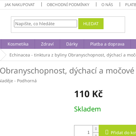
JAK NAKUPOVAT
OBCHODNÍ PODMÍNKY
O NÁS
PLAT
HLEDAT
Kosmetika
Zdraví
Dárky
Platba a doprava
Echinacea - tinktura z byliny
Obranyschopnost, dýchací a močo
Obranyschopnost, dýchací a močové 
Naděje - Podhorná
110 Kč
Měrná
Skladem
cena:
Přidat do ko