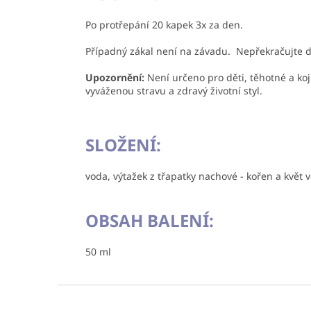
Po protřepání 20 kapek 3x za den.
Případný zákal není na závadu. Nepřekračujte d
Upozornění:
Není určeno pro děti, těhotné a ko
vyváženou stravu a zdravý životní styl.
SLOŽENÍ:
voda, výtažek z třapatky nachové - kořen a květ v
OBSAH BALENÍ:
50 ml
Z
á