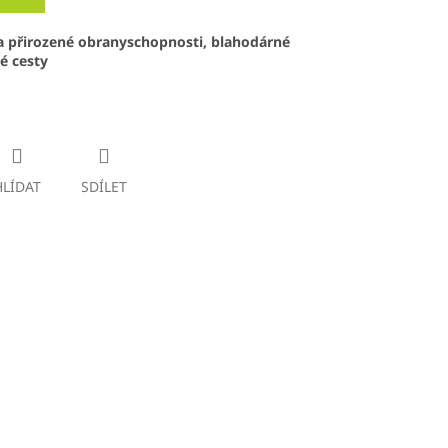
a přirozené obranyschopnosti, blahodárné
é cesty
HLÍDAT
SDÍLET