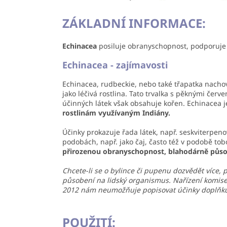
ZÁKLADNÍ INFORMACE:
Echinacea
posiluje obranyschopnost, podporuje
Echinacea - zajímavosti
Echinacea, rudbeckie, nebo také třapatka nacho
jako léčivá rostlina. Tato trvalka s pěknými červ
účinných látek však obsahuje kořen. Echinacea 
rostlinám využívaným Indiány.
Účinky prokazuje řada látek, např. seskviterpenové
podobách, např. jako čaj, často též v podobě tobo
přirozenou obranyschopnost, blahodárně působ
Chcete-li se o bylince či pupenu dozvědět více, 
působení na lidský organismus. Nařízení komise (
2012 nám neumožňuje popisovat účinky doplňků
POUŽITÍ: