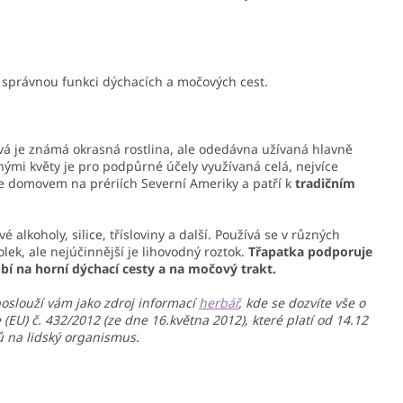
 správnou funkci dýchacích a močových cest.
vá je známá okrasná rostlina, ale odedávna užívaná hlavně
enými květy je pro podpůrné účely využívaná celá, nejvíce
je domovem na prériích Severní Ameriky a patří k
tradičním
 alkoholy, silice, třísloviny a další. Používá se v různých
lek, ale nejúčinnější je lihovodný roztok.
Třapatka podporuje
í na horní dýchací cesty a na močový trakt.
poslouží vám jako zdroj informací
herbář
, kde se dozvíte vše o
EU) č. 432/2012 (ze dne 16.května 2012), které platí od 14.12
 na lidský organismus.