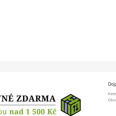
Dop
Kate
Obsa