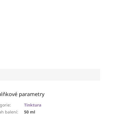
lňkové parametry
gorie
:
Tinktura
h balení
:
50 ml