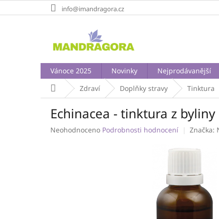
Přejít
info@imandragora.cz
na
obsah
Vánoce 2025
Novinky
Nejprodávanější
Domů
Zdraví
Doplňky stravy
Tinktura
Echinacea - tinktura z byliny
Průměrné
Neohodnoceno
Podrobnosti hodnocení
Značka:
hodnocení
produktu
je
0,0
z
5
hvězdiček.