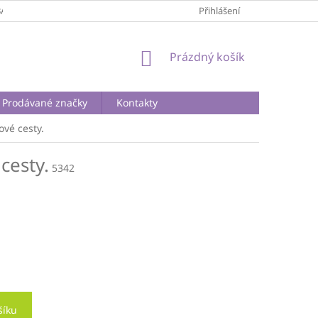
BA A DOPRAVA
PODMÍNKY OCHRANY OSOBNÍCH ÚDAJŮ
Přihlášení
REKLA
NÁKUPNÍ
Prázdný košík
KOŠÍK
Prodávané značky
Kontakty
vé cesty.
cesty.
5342
šíku