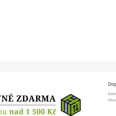
Dop
Kate
Obsa