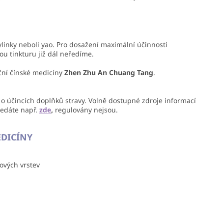
ylinky neboli yao. Pro dosažení maximální účinnosti
ou tinkturu již dál neředíme.
ční čínské medicíny
Zhen Zhu An Chuang Tang
.
 o účincích doplňků stravy. Volně dostupné zdroje informací
ledáte např.
zde
,
regulovány nejsou.
EDICÍNY
hových vrstev