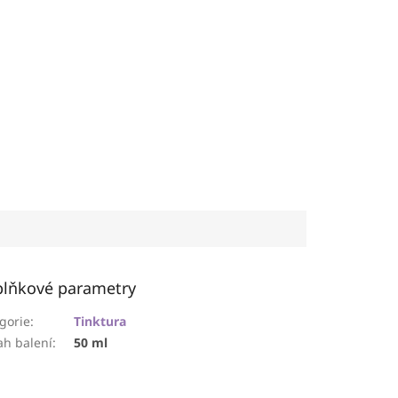
lňkové parametry
gorie
:
Tinktura
h balení
:
50 ml