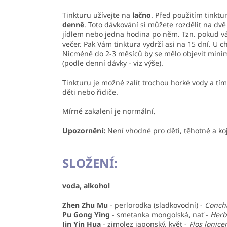
Tinkturu užívejte na
lačno
. Před použitím tinkt
denně
. Toto dávkování si můžete rozdělit na dvě
jídlem nebo jedna hodina po něm. Tzn. pokud váž
večer. Pak Vám tinktura vydrží asi na 15 dní. U
ch
Nicméně do 2-3 měsíců by se mělo objevit minim
(podle denní dávky - viz výše).
Tinkturu je možné zalít trochou horké vody a tí
děti nebo řidiče.
Mírné zakalení je normální.
Upozornění:
Není vhodné pro děti, těhotné a koj
SLOŽENÍ:
voda, alkohol
Zhen Zhu Mu
-
perlorodka (sladkovodní)
-
Concha
Pu Gong Ying
-
smetanka mongolská, nať
-
Herb
Jin Yin Hua
-
zimolez japonský, květ
-
Flos lonice