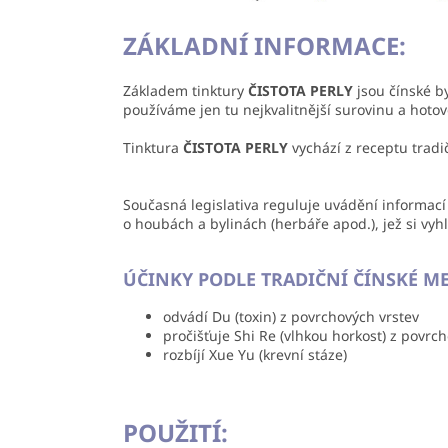
ZÁKLADNÍ INFORMACE:
Základem tinktury
ČISTOTA PERLY
jsou čínské b
používáme jen tu nejkvalitnější surovinu a hotov
Tinktura
ČISTOTA PERLY
vychází z receptu tradi
Současná legislativa reguluje uvádění informací
o houbách a bylinách (herbáře apod.), jež si vyh
ÚČINKY PODLE TRADIČNÍ ČÍNSKÉ M
odvádí Du (toxin) z povrchových vrstev
pročišťuje Shi Re (vlhkou horkost) z povrc
rozbíjí Xue Yu (krevní stáze)
POUŽITÍ: