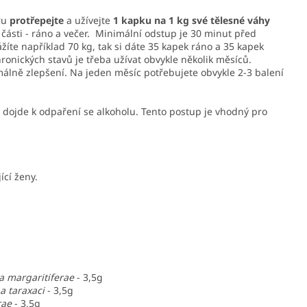
uru
protřepejte
a užívejte
1 kapku na 1 kg své tělesné váhy
 části - ráno a večer. Minimální odstup je 30 minut před
íte například 70 kg, tak si dáte 35 kapek ráno a 35 kapek
ronických stavů je třeba užívat obvykle několik měsíců.
álně zlepšení. Na jeden měsíc potřebujete obvykle 2-3 balení
m dojde k odpaření se alkoholu. Tento postup je vhodný pro
ící ženy.
 margaritiferae
- 3,5g
a taraxaci
- 3,5g
rae
- 3,5g