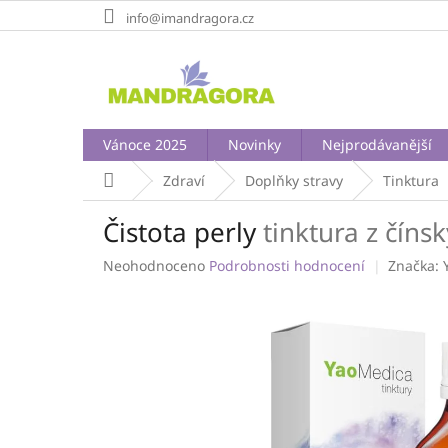
Přejít
info@imandragora.cz
na
obsah
Vánoce 2025
Novinky
Nejprodávanější
Domů
Zdraví
Doplňky stravy
Tinktura
Čistota perly
tinktura z číns
Průměrné
Neohodnoceno
Podrobnosti hodnocení
Značka:
hodnocení
produktu
je
0,0
z
5
hvězdiček.