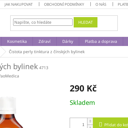
JAK NAKUPOVAT
OBCHODNÍ PODMÍNKY
O NÁS
PLAT
HLEDAT
Kosmetika
Zdraví
Dárky
Platba a doprava
Čistota perly
tinktura z čínských bylinek
kých bylinek
4713
YaoMedica
290 Kč
Měrná
Skladem
cena:
Přidat do ko