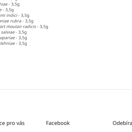
hiae
- 3,5g
e
- 3,5g
mi indici
- 3,5g
niae rubra
- 3,5g
ort moutan radicis
- 3,5g
 salviae
- 3,5g
copariae
- 3,5g
lehniae
- 3,5g
ce pro vás
Facebook
Odebíra