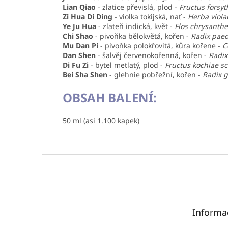
Lian Qiao
-
zlatice převislá, plod
-
Fructus forsyt
Zi Hua Di Ding
-
violka tokijská, nať
-
Herba viola
Ye Ju Hua
-
zlateň indická, květ
-
Flos chrysanthe
Chi Shao
-
pivoňka bělokvětá, kořen
-
Radix paeo
Mu Dan Pi
-
pivoňka polokřovitá, kůra kořene
-
C
Dan Shen
-
šalvěj červenokořenná, kořen
-
Radix
Di Fu Zi
-
bytel metlatý, plod -
Fructus kochiae s
Bei Sha Shen
- glehnie pobřežní, kořen -
Radix g
OBSAH BALENÍ:
50 ml (asi 1.100 kapek)
Z
á
p
a
t
Informa
í