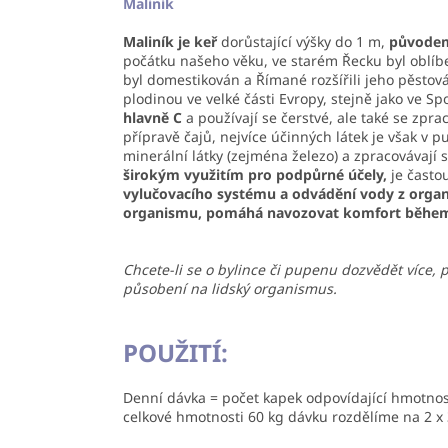
Maliník
Maliník je keř
dorůstající výšky do 1 m,
původem 
počátku našeho věku, ve starém Řecku byl oblíbe
byl domestikován a Římané rozšířili jeho pěstov
plodinou ve velké části Evropy, stejně jako ve S
hlavně C
a používají se čerstvé, ale také se zpra
přípravě čajů, nejvíce účinných látek je však v p
minerální látky (zejména železo) a zpracovávají
širokým využitím pro podpůrné účely,
je často
vylučovacího systému a odvádění vody z organ
organismu, pomáhá navozovat komfort během
Chcete-li se o bylince či pupenu dozvědět více, 
působení na lidský organismus.
POUŽITÍ:
Denní dávka = počet kapek odpovídající hmotnost
celkové hmotnosti 60 kg dávku rozdělíme na 2 x 