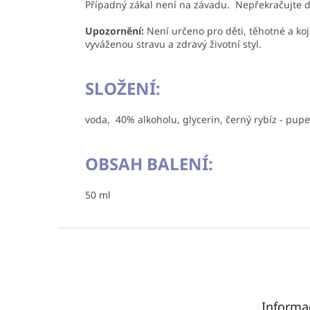
Případný zákal není na závadu. Nepřekračujte d
Upozornění:
Není určeno pro děti, těhotné a ko
vyváženou stravu a zdravý životní styl.
SLOŽENÍ:
voda, 40% alkoholu, glycerin, černý rybíz - pup
OBSAH BALENÍ:
50 ml
Z
á
p
a
t
Informa