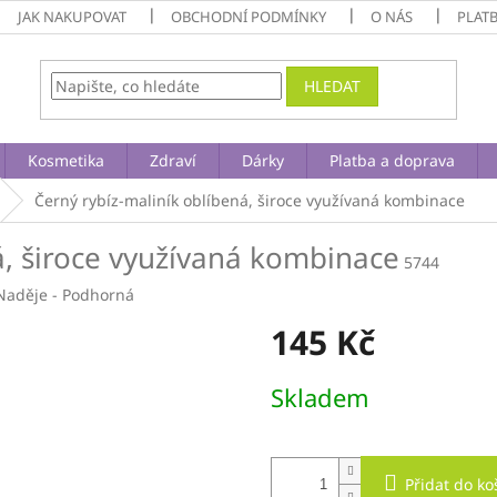
JAK NAKUPOVAT
OBCHODNÍ PODMÍNKY
O NÁS
PLAT
HLEDAT
Kosmetika
Zdraví
Dárky
Platba a doprava
Černý rybíz-maliník
oblíbená, široce využívaná kombinace
, široce využívaná kombinace
5744
Naděje - Podhorná
145 Kč
Měrná
Skladem
cena:
Přidat do ko