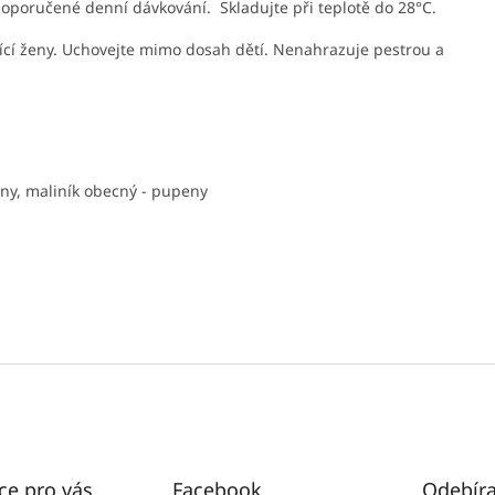
oporučené denní dávkování. Skladujte při teplotě do 28°C.
jící ženy. Uchovejte mimo dosah dětí. Nenahrazuje pestrou a
eny, maliník obecný - pupeny
ce pro vás
Facebook
Odebíra