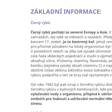
ZÁKLADNÍ INFORMACE:
Černý rybíz
Černý rybíz pochází ze severní Evropy a Asie.
V 
zahradách, ale také ve městech a osadách. Před
koncem 17. století.
Je to beztrnný keř
, jehož cen
pro příznivé působení na lidský organismus byl 
V posledních letech se díky své vysoké účinnosti
celá řada vědeckých pojednání a studií o výjimeč
obsahují silice, třísloviny, vitamíny, flavonoidy,
bombu (zejména vysoký obsah vitaminu C) a např
obtížné získat většinu běžného ovoce bohatého n
rybízu podpořila a ten se brzy stal významným 
Od roku 1942 byl pak sirup z černého rybízu d
černého rybízu v bylinných kombinacích, kde posi
vylučování vody z organismu, přispívá k udržo
směsích pro hubnutí a udržování normální těl
stresu.