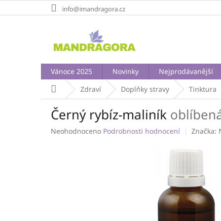
Přejít
info@imandragora.cz
na
obsah
Vánoce 2025
Novinky
Nejprodávanější
Domů
Zdraví
Doplňky stravy
Tinktura
Černý rybíz-maliník
oblíbená
Průměrné
Neohodnoceno
Podrobnosti hodnocení
Značka:
hodnocení
produktu
je
0,0
z
5
hvězdiček.