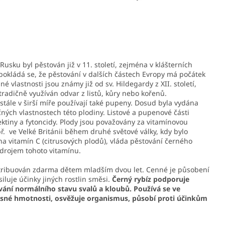
Rusku byl pěstován již v 11. století, zejména v klášterních
pokládá se, že pěstování v dalších částech Evropy má počátek
né vlastnosti jsou známy již od sv. Hildegardy z XII. století,
tradičně využíván odvar z listů, kůry nebo kořenů.
 stále v širší míře používají také pupeny. Dosud byla vydána
ných vlastnostech této plodiny. Listové a pupenové části
 pektiny a fytoncidy. Plody jsou považovány za vitamínovou
. ve Velké Británii během druhé světové války, kdy bylo
a vitamín C (citrusových plodů), vláda pěstování černého
zdrojem tohoto vitamínu.
istribuován zdarma dětem mladším dvou let. Cenné je působení
luje účinky jiných rostlin směsi.
Černý rybíz podporuje
vání normálního stavu svalů a kloubů. Používá se ve
esné hmotnosti, osvěžuje organismus, působí proti účinkům