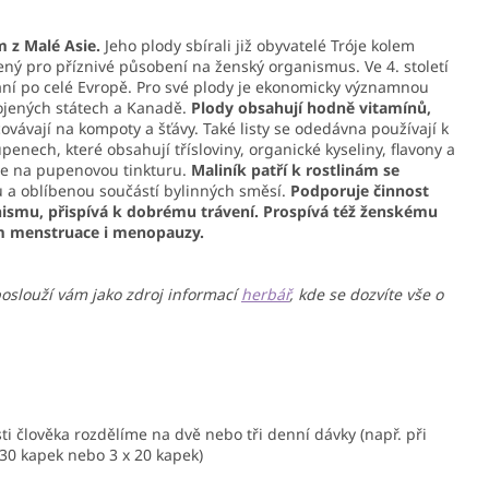
z Malé Asie.
Jeho plody sbírali již obyvatelé Tróje kolem
ný pro příznivé působení na ženský organismus. Ve 4. století
ání po celé Evropě. Pro své plody je ekonomicky významnou
pojených státech a Kanadě.
Plody obsahují hodně vitamínů,
covávají na kompoty a šťávy. Také listy se odedávna používají k
upenech, které obsahují třísloviny, organické kyseliny, flavony a
 se na pupenovou tinkturu.
Maliník patří k rostlinám se
u a oblíbenou součástí bylinných směsí.
Podporuje činnost
ismu, přispívá k dobrému trávení. Prospívá též ženskému
 menstruace i menopauzy.
poslouží vám jako zdroj informací
herbář
, kde se dozvíte vše o
i člověka rozdělíme na dvě nebo tři denní dávky (např. při
30 kapek nebo 3 x 20 kapek)