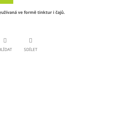
užívaná ve formě tinktur i čajů.
HLÍDAT
SDÍLET