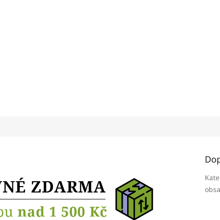
Dop
Kate
obsa