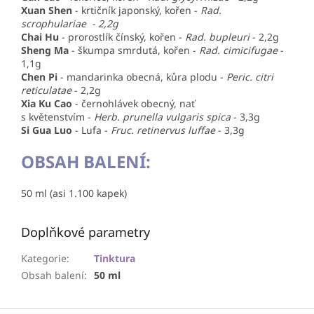
Xuan Shen
- krtičník japonský, kořen -
Rad.
scrophulariae - 2,2g
Chai Hu
- prorostlík čínský, kořen -
Rad. bupleuri
- 2,2g
Sheng Ma
- škumpa smrdutá, kořen -
Rad. cimicifugae
-
1,1g
Chen Pi
- mandarinka obecná, kůra plodu -
Peric. citri
reticulatae
- 2,2g
Xia Ku Cao
- černohlávek obecný, nať
s květenstvím -
Herb. prunella vulgaris spica
- 3,3g
Si Gua Luo
- Lufa -
Fruc. retinervus luffae
- 3,3g
OBSAH BALENÍ:
50 ml (asi 1.100 kapek)
Doplňkové parametry
Kategorie
:
Tinktura
Obsah balení
:
50 ml