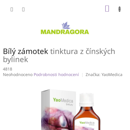
Přejít
NÁKUP
na
obsah
KOŠÍK
Bílý zámotek
tinktura z čínských
bylinek
4818
Průměrné
Neohodnoceno
Podrobnosti hodnocení
Značka:
YaoMedica
hodnocení
produktu
je
0,0
z
5
hvězdiček.