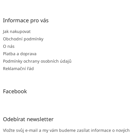
Z
á
p
a
Informace pro vás
t
Jak nakupovat
í
Obchodní podmínky
O nás
Platba a doprava
Podmínky ochrany osobních údajů
Reklamační řád
Facebook
Odebírat newsletter
Vložte svůj e-mail a my vám budeme zasílat informace o nových