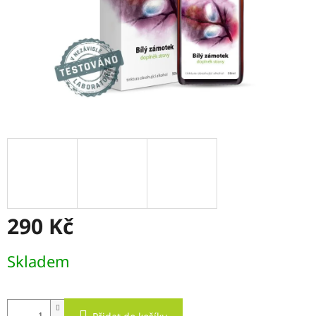
290 Kč
Měrná
Skladem
cena: