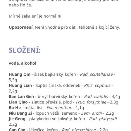
nebo řidiče.
Mírné zakalení je normální.
Upozornění:
Není vhodné pro děti, těhotné a kojící ženy.
SLOŽENÍ:
voda, alkohol
Huang Qin
-
šišák bajkalský, kořen
-
Rad. scutellariae
-
5,5g
Huang Lian
- koptis čínská, oddenek -
Rhiz. coptidis
-
2,2g
Ban Lan Gen
- boryt barvířský, kořen -
Rad. isatidis
- 4,4g
Lian Qiao
- zlatice převislá, plod -
Fruc. forsythiae
- 3,3g
Bo He
- máta, list -
Fol. menthae
- 1,1g
Niu Bang Zi
- lopuch větší, semeno -
Sem. arctii
- 2,2g
Jie Geng
- platykodon velkokvětý, kořen -
Rad. platycodi
-
2,2g
Gan Cao
- lékořice, kořen -
Rad. glycyrrhizae
- 2,2g