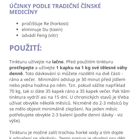
ÚČINKY PODLE TRADIČNÍ ČÍNSKÉ
MEDICÍNY
pročišťuje Re (horkost)
eliminuje Du (toxin)
odvádí Feng (vítr)
POUŽITÍ:
Tinkturu užívejte na
lačno
. Před použitím tinkturu
protřepejte
a užívejte
1 kapku na 1 kg své tělesné váhy
denně
. Toto dávkování si můžete rozdělit na dvě části -
ráno a večer. Minimální odstup je 30 minut před jídlem
nebo jedna hodina po něm. Tzn. pokud vážíte například
70 kg, tak si dáte 35 kapek ráno a 35 kapek večer. Pak Vám
tinktura vydrží asi na 15 dní. U
chronických stavů je třeba
užívat obvykle několik měsíců. Nicméně do 2-3 měsíců by
se mělo objevit minimálně zlepšení. Na jeden měsíc
potřebujete obvykle 2-3 balení (podle denní dávky - viz
výše).
Tinkturu je možné zalít trochou horké vody a tím dojde
k odpaření se alkoholu. Tento postup je vhodný pro děti