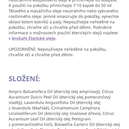
K použití na pokožku přimíchejte 7-10 kapek do 50 ml
Tělového a masážního oleje neutrálního nebo vybraného
rostlinného oleje. Jemně vmasírujte do pokožky, vynechte
oblast kolem kotníků a paty. Nepoužívejte neředěné na
pokožku, chraňte oči a chraňte před dětmi. Podrobné
informace o možnostech použití éterických olejů najdete
v
brožuře Éterické oleje
.
UPOZORNĚNÍ: Nepoužívejte neředěné na pokožku,
chraňte oči a chraňte před dětmi.
SLOŽENÍ:
Amyris Balsamifera Oil (éterický olej amyrisový), Citrus
Aurantium Dulcis Peel Oil (éterický olej pomerančový
sladký), Lavandula Angustifolia Oil (éterický olej
z levandule lékařské), Cinnamomum Camphora
Linalooliferum Oil (éterický olej linaloové dřevo), Citrus
Aurantium Leaf Oil (éterický olej Petitgrain
z pomerančového listí), Boswellia Carterii Oil (éterický olej