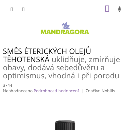
Přejít
NÁKUP
na
obsah
KOŠÍK
SMĚS ÉTERICKÝCH OLEJŮ
TĚHOTENSKÁ
uklidňuje, zmírňuje
obavy, dodává sebedůvěru a
optimismus, vhodná i při porodu
3744
Průměrné
Neohodnoceno
Podrobnosti hodnocení
Značka:
Nobilis
hodnocení
produktu
je
0,0
z
5
hvězdiček.