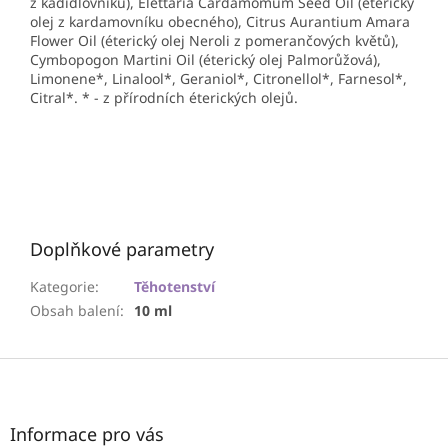
z kadidlovníku), Elettaria Cardamomum Seed Oil (éterický
olej z kardamovníku obecného), Citrus Aurantium Amara
Flower Oil (éterický olej Neroli z pomerančových květů),
Cymbopogon Martini Oil (éterický olej Palmorůžová),
Limonene*, Linalool*, Geraniol*, Citronellol*, Farnesol*,
Citral*. * - z přírodních éterických olejů.
Doplňkové parametry
Kategorie
:
Těhotenství
Obsah balení
:
10 ml
Z
á
p
a
Informace pro vás