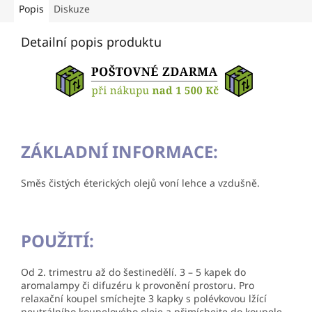
Popis
Diskuze
Detailní popis produktu
ZÁKLADNÍ INFORMACE:
Směs čistých éterických olejů voní lehce a vzdušně.
POUŽITÍ:
Od 2. trimestru až do šestinedělí. 3 – 5 kapek do
aromalampy či difuzéru k provonění prostoru. Pro
relaxační koupel smíchejte 3 kapky s polévkovou lžící
neutrálního koupelového oleje a přimíchejte do koupele.