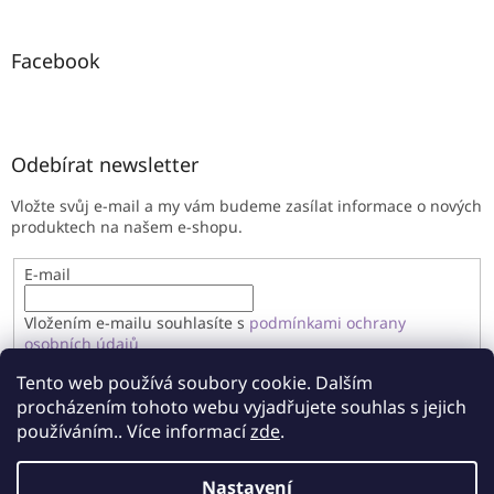
Facebook
Odebírat newsletter
Vložte svůj e-mail a my vám budeme zasílat informace o nových
produktech na našem e-shopu.
E-mail
Vložením e-mailu souhlasíte s
podmínkami ochrany
osobních údajů
Tento web používá soubory cookie. Dalším
PŘIHLÁSIT SE
procházením tohoto webu vyjadřujete souhlas s jejich
používáním.. Více informací
zde
.
Nastavení
Vytvořil Shoptet