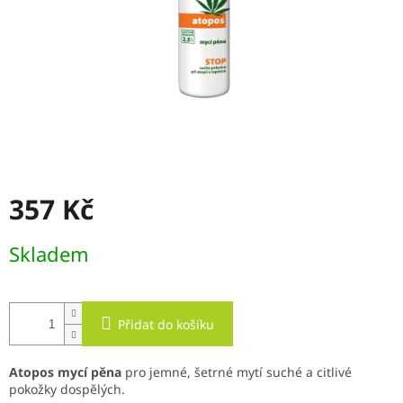
357 Kč
Měrná
Skladem
cena:
Přidat do košíku
Atopos mycí pěna
pro jemné, šetrné mytí suché a citlivé
pokožky dospělých.