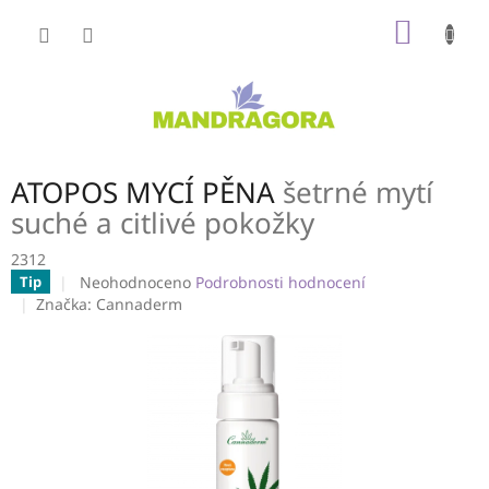
Přejít
NÁKUP
na
obsah
KOŠÍK
ATOPOS MYCÍ PĚNA
šetrné mytí
suché a citlivé pokožky
2312
Průměrné
Neohodnoceno
Podrobnosti hodnocení
Tip
hodnocení
Značka:
Cannaderm
produktu
je
0,0
z
5
hvězdiček.