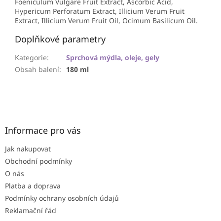
Foeniculum Vulgare Fruit Extract, Ascorbic Acid,
Hypericum Perforatum Extract, Illicium Verum Fruit
Extract, Illicium Verum Fruit Oil, Ocimum Basilicum Oil.
Doplňkové parametry
Kategorie
:
Sprchová mýdla, oleje, gely
Obsah balení
:
180 ml
Z
á
p
a
Informace pro vás
t
Jak nakupovat
í
Obchodní podmínky
O nás
Platba a doprava
Podmínky ochrany osobních údajů
Reklamační řád