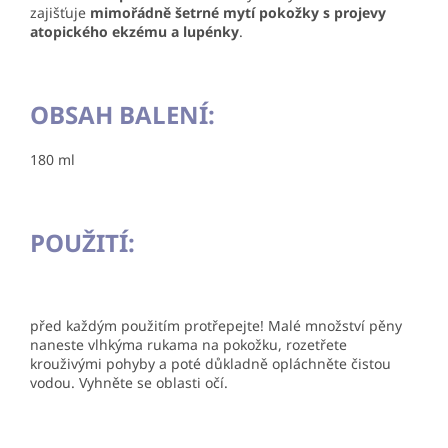
zajišťuje
mimořádně šetrné mytí pokožky s projevy
atopického ekzému a lupénky
.
OBSAH BALENÍ:
180 ml
POUŽITÍ:
před každým použitím protřepejte! Malé množství pěny
naneste vlhkýma rukama na pokožku, rozetřete
krouživými pohyby a poté důkladně opláchněte čistou
vodou. Vyhněte se oblasti očí.