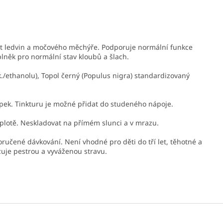
st ledvin a močového měchýře. Podporuje normální funkce
lněk pro normální stav kloubů a šlach.
k./ethanolu), Topol černý (Populus nigra) standardizovaný
kapek. Tinkturu je možné přidat do studeného nápoje.
eplotě. Neskladovat na přímém slunci a v mrazu.
ručené dávkování. Není vhodné pro děti do tří let, těhotné a
zuje pestrou a vyváženou stravu.