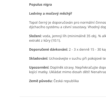
Populus nigra
Ledviny a močový měchýř
Topol černý je doporučován pro normální činno
dýchacího systému a cévní soustavy. Vhodný dop
Složen
í:
voda, jemný líh (minimálně 35 obj. % al
extrakt z kůry (10:1).
Doporučené dávkování:
2 - 3 x denně 15 - 30 
Skladování:
Uchovávejte v suchu při pokojové t
Upozornění:
Doplněk stravy. Nepřekračujte dopo
kojící matky. Ukládat mimo dosah dětí! Nenahra
Země původu:
Česká republika
Z
á