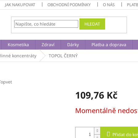
JAK NAKUPOVAT
OBCHODNÍ PODMÍNKY
O NÁS
PLAT
HLEDAT
Kosmetika
Zdraví
Dárky
Platba a doprava
ylinné koncentráty
TOPOL ČERNÝ
Topvet
109,76 Kč
Měrná
Momentálně nedos
cena:
Přidat do ko