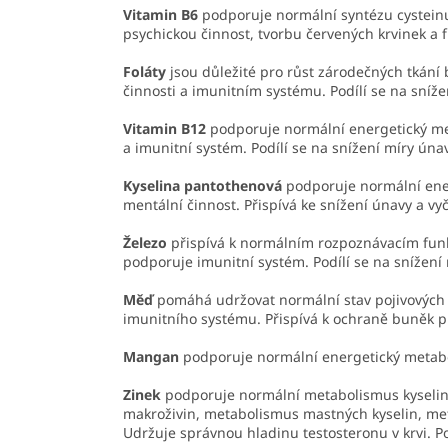
Vitamin B6
podporuje normální syntézu cysteinu
psychickou činnost, tvorbu červených krvinek a f
Foláty
jsou důležité pro růst zárodečných tkání
činnosti a imunitním systému. Podílí se na sníž
Vitamin B12
podporuje normální energetický met
a imunitní systém. Podílí se na snížení míry úna
Kyselina pantothenová
podporuje normální ener
mentální činnost. Přispívá ke snížení únavy a vy
Železo
přispívá k normálním rozpoznávacím funk
podporuje imunitní systém. Podílí se na snížení
Měď
pomáhá udržovat normální stav pojivových t
imunitního systému. Přispívá k ochraně buněk 
Mangan
podporuje normální energetický metabol
Zinek
podporuje normální metabolismus kyselin 
makroživin, metabolismus mastných kyselin, meta
Udržuje správnou hladinu testosteronu v krvi. P