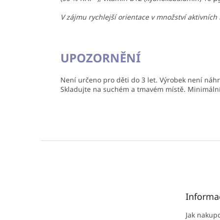
V zájmu rychlejší orientace v množství aktivních
UPOZORNĚNÍ
Není určeno pro děti do 3 let. Výrobek není ná
Skladujte na suchém a tmavém místě. Minimální
Z
á
p
a
t
Informa
í
Jak nakup