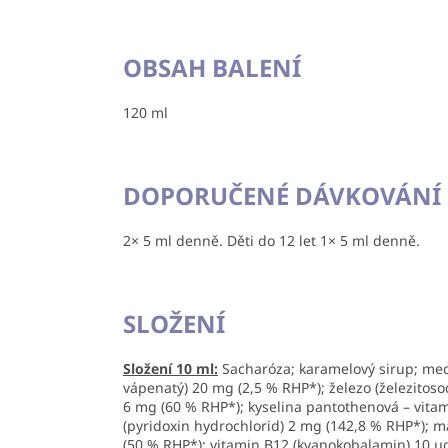
OBSAH BALENÍ
120 ml
DOPORUČENÉ DÁVKOVÁNÍ
2× 5 ml denně. Děti do 12 let 1× 5 ml denně.
SLOŽENÍ
Složení 10 ml:
Sacharóza; karamelový sirup;
me
vápenatý) 20 mg (2,5 % RHP*); železo (železitoso
6 mg (60 % RHP*); kyselina pantothenová – vitam
(pyridoxin hydrochlorid) 2 mg (142,8 % RHP*); 
(50 % RHP*); vitamin B12 (kyanokobalamin) 10 µ