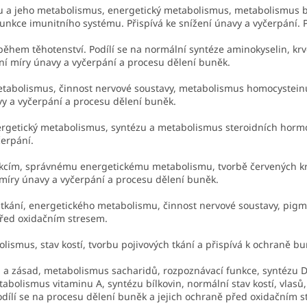
 a jeho metabolismus, energetický metabolismus, metabolismus bíl
unkce imunitního systému. Přispívá ke snížení únavy a vyčerpání. Po
 během těhotenství. Podílí se na normální syntéze aminokyselin, k
ení míry únavy a vyčerpání a procesu dělení buněk.
abolismus, činnost nervové soustavy, metabolismus homocysteinu,
vy a vyčerpání a procesu dělení buněk.
getický metabolismus, syntézu a metabolismus steroidních hormo
čerpání.
cím, správnému energetickému metabolismu, tvorbě červených krv
 míry únavy a vyčerpání a procesu dělení buněk.
kání, energetického metabolismu, činnost nervové soustavy, pigme
před oxidačním stresem.
ismus, stav kostí, tvorbu pojivových tkání a přispívá k ochraně b
a zásad, metabolismus sacharidů, rozpoznávací funkce, syntézu 
bolismus vitaminu A, syntézu bílkovin, normální stav kostí, vlasů,
odílí se na procesu dělení buněk a jejich ochraně před oxidačním 