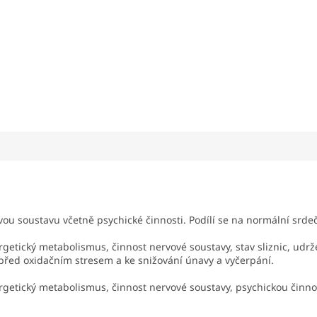
 soustavu včetně psychické činnosti. Podílí se na normální srde
etický metabolismus, činnost nervové soustavy, stav sliznic, udrže
před oxidačním stresem a ke snižování únavy a vyčerpání.
rgetický metabolismus, činnost nervové soustavy, psychickou činnost