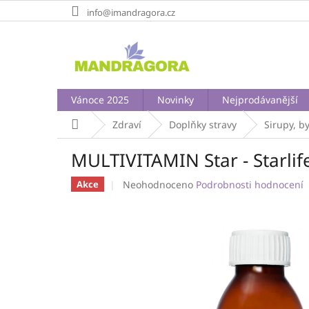
Přejít
info@imandragora.cz
na
obsah
Vánoce 2025
Novinky
Nejprodávanější
Domů
Zdraví
Doplňky stravy
Sirupy, b
MULTIVITAMIN Star - Starlif
Průměrné
Neohodnoceno
Podrobnosti hodnocení
Akce
hodnocení
produktu
je
0,0
z
5
hvězdiček.