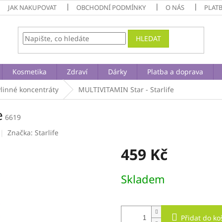
JAK NAKUPOVAT
OBCHODNÍ PODMÍNKY
O NÁS
PLAT
HLEDAT
Kosmetika
Zdraví
Dárky
Platba a doprava
ylinné koncentráty
MULTIVITAMIN Star - Starlife
e
6619
Značka:
Starlife
459 Kč
Měrná
Skladem
cena:
Přidat do ko