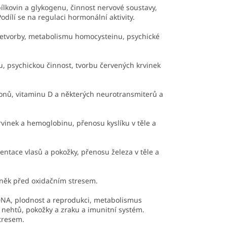
kovin a glykogenu, činnost nervové soustavy,
dílí se na regulaci hormonální aktivity.
rvetvorby, metabolismu homocysteinu, psychické
 psychickou činnost, tvorbu červených krvinek
nů, vitaminu D a některých neurotransmiterů a
inek a hemoglobinu, přenosu kyslíku v těle a
ntace vlasů a pokožky, přenosu železa v těle a
uněk před oxidačním stresem.
DNA, plodnost a reprodukci, metabolismus
 nehtů, pokožky a zraku a imunitní systém.
stresem.