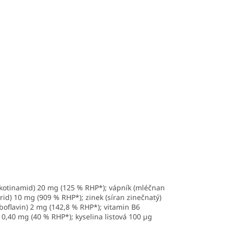
ikotinamid) 20 mg (125 % RHP*); vápník (mléčnan
id) 10 mg (909 % RHP*); zinek (síran zinečnatý)
boflavin) 2 mg (142,8 % RHP*); vitamin B6
0,40 mg (40 % RHP*); kyselina listová 100 µg