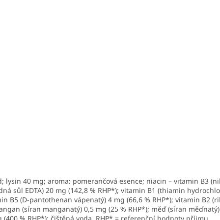
d
; lysin 40 mg; aroma: pomerančová esence; niacin – vitamin B3 (n
dná sůl EDTA) 20 mg (142,8 % RHP*); vitamin B1 (thiamin hydrochlor
in B5 (D-pantothenan vápenatý) 4 mg (66,6 % RHP*); vitamin B2 (ri
mangan (síran manganatý) 0,5 mg (25 % RHP*); měď (síran měďnatý) 
g (400 % RHP*); čištěná voda. RHP* = referenční hodnoty příjmu