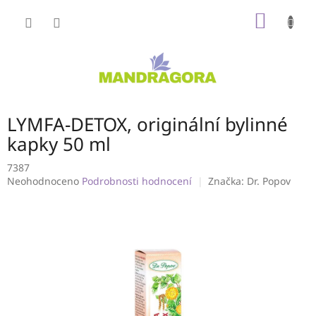
Přejít
NÁKUP
na
obsah
KOŠÍK
LYMFA-DETOX, originální bylinné
kapky 50 ml
7387
Průměrné
Neohodnoceno
Podrobnosti hodnocení
Značka:
Dr. Popov
hodnocení
produktu
je
0,0
z
5
hvězdiček.