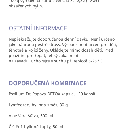
100 g výrobku obsahuje extrakt z á 2,32 g všech
obsažených bylin.
OSTATNÍ INFORMACE
Nepřekračujte doporučenou denní dávku. Není určeno
jako náhrada pestré stravy. Výrobek není určen pro děti,
těhotné a kojící ženy. Ukládejte mimo dosah dětí. Před
použitím protřepat, lehký zákal není
na závadu. Uchovejte v suchu při teplotě 5-25 °C.
DOPORUČENÁ KOMBINACE
Psyllium Dr. Popova DETOX kapsle, 120 kapslí
Lymfodren, bylinná směs, 30 g
Aloe Vera šťáva, 500 ml
Čištění, bylinné kapky, 50 ml