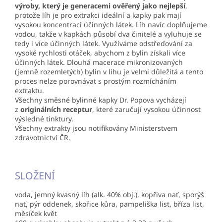
výroby, který je generacemi ověřený jako nejlepší
,
protože líh je pro extrakci ideální a kapky pak mají
vysokou koncentraci účinných látek. Líh navíc doplňujeme
vodou, takže v kapkách působí dva činitelé a vyluhuje se
tedy i více účinných látek. Využíváme odstřeďování za
vysoké rychlosti otáček, abychom z bylin získali více
účinných látek. Dlouhá macerace mikronizovaných
(jemně rozemletých) bylin v lihu je velmi důležitá a tento
proces nelze porovnávat s prostým rozmícháním
extraktu.
Všechny směsné bylinné kapky Dr. Popova vycházejí
z
originálních receptur
, které zaručují vysokou účinnost
výsledné tinktury.
Všechny extrakty jsou notifikovány Ministerstvem
zdravotnictví ČR.
SLOŽENÍ
voda, jemný kvasný líh (alk. 40% obj.), kopřiva nať, sporýš
nať, pýr oddenek, skořice kůra, pampeliška list, bříza list,
měsíček květ