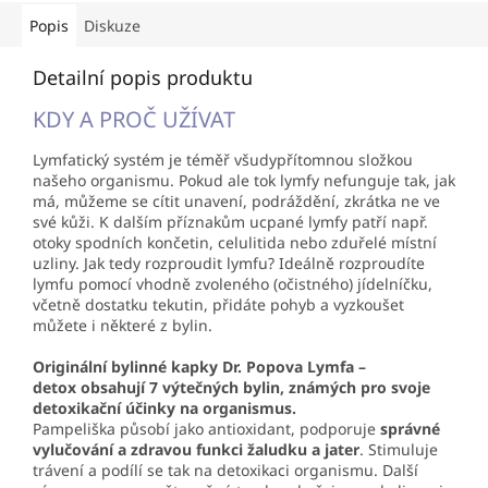
Popis
Diskuze
Detailní popis produktu
KDY A PROČ UŽÍVAT
Lymfatický systém je téměř všudypřítomnou složkou
našeho organismu. Pokud ale tok lymfy nefunguje tak, jak
má, můžeme se cítit unavení, podráždění, zkrátka ne ve
své kůži. K dalším příznakům ucpané lymfy patří např.
otoky spodních končetin, celulitida nebo zduřelé místní
uzliny. Jak tedy rozproudit lymfu? Ideálně rozproudíte
lymfu pomocí vhodně zvoleného (očistného) jídelníčku,
včetně dostatku tekutin, přidáte pohyb a vyzkoušet
můžete i některé z bylin.
Originální bylinné kapky Dr. Popova
Lymfa –
detox
obsahují 7 výtečných bylin, známých pro svoje
detoxikační účinky na organismus.
Pampeliška působí jako antioxidant, podporuje
správné
vylučování a zdravou funkci žaludku a jater
. Stimuluje
trávení a podílí se tak na detoxikaci organismu. Další