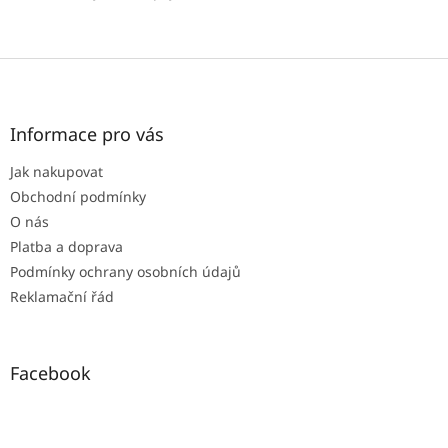
Z
á
p
a
Informace pro vás
t
Jak nakupovat
í
Obchodní podmínky
O nás
Platba a doprava
Podmínky ochrany osobních údajů
Reklamační řád
Facebook