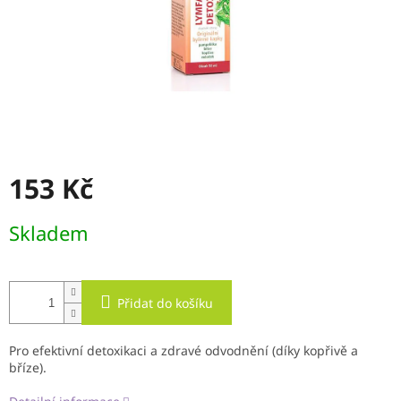
153 Kč
Měrná
Skladem
cena:
Přidat do košíku
Pro efektivní detoxikaci a zdravé odvodnění (díky kopřivě a
bříze).