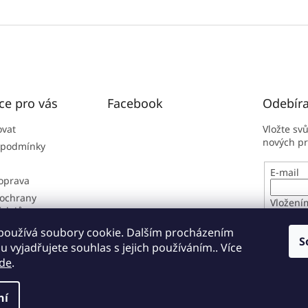
ce pro vás
Facebook
Odebíra
ovat
Vložte sv
nových p
 podmínky
E-mail
doprava
ochrany
Vložení
údajů
osobníc
í řád
používá soubory cookie. Dalším procházením
S
 vyjadřujete souhlas s jejich používáním.. Více
PŘIHL
de
.
ní
zena.