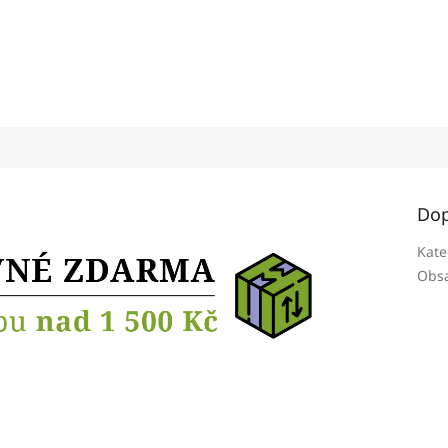
Dop
Kate
Obsa