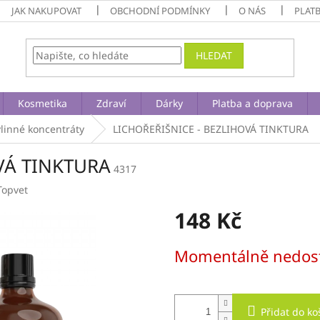
JAK NAKUPOVAT
OBCHODNÍ PODMÍNKY
O NÁS
PLAT
HLEDAT
Kosmetika
Zdraví
Dárky
Platba a doprava
ylinné koncentráty
LICHOŘEŘIŠNICE - BEZLIHOVÁ TINKTURA
VÁ TINKTURA
4317
Topvet
148 Kč
Měrná
Momentálně nedos
cena:
Přidat do ko