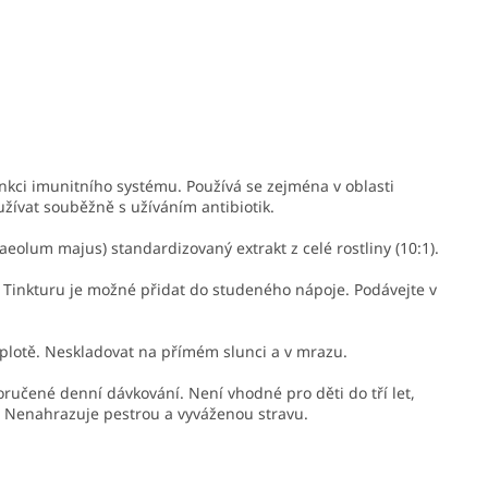
unkci imunitního systému. Používá se zejména v oblasti
žívat souběžně s užíváním antibiotik.
paeolum majus) standardizovaný extrakt z celé rostliny (10:1).
 Tinkturu je možné přidat do studeného nápoje. Podávejte v
eplotě. Neskladovat na přímém slunci a v mrazu.
ručené denní dávkování. Není vhodné pro děti do tří let,
! Nenahrazuje pestrou a vyváženou stravu.