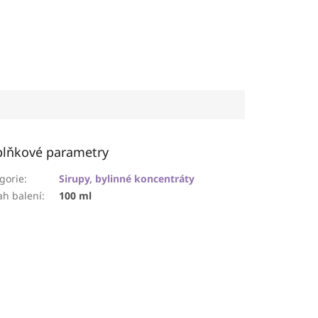
lňkové parametry
gorie
:
Sirupy, bylinné koncentráty
h balení
:
100 ml