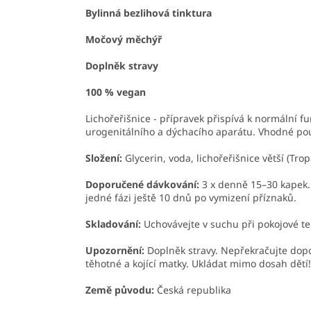
Bylinná bezlihová tinktura
Močový měchýř
Doplněk stravy
100 % vegan
Lichořeřišnice - přípravek přispívá k normální f
urogenitálního a dýchacího aparátu. Vhodné pou
Složení:
Glycerin, voda, lichořeřišnice větší (Tro
Doporučené dávkování:
3 x denně 15–30 kapek.
jedné fázi ještě 10 dnů po vymizení příznaků.
Skladování:
Uchovávejte v suchu při pokojové t
Upozornění:
Doplněk stravy. Nepřekračujte dopo
těhotné a kojící matky. Ukládat mimo dosah dětí
Země původu:
Česká republika