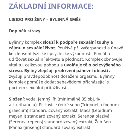
ZÁKLADNÍ INFORMACE:
LIBIDO PRO ŽENY – BYLINNÁ SMĚS
Doplněk stravy
Bylinný komplex
slouží k podpoře sexuální touhy a
zájmu o sexuální život.
Používá při vyčerpanosti a únavě
ke zlepšení fyzické i psychické výkonnosti. Pomáhá
udržovat sexuální aktivitu a plodnost. Komplex obnovuje
vitalitu, celkovou pohodu a
uvolňuje tělo od zvýšeného
stresu.
Byliny zlepšují prokrvení pánevní oblasti
a
zvyšují pravděpodobnost dosažení orgasmu. Bylinný
komplex pomůže dodat sebevědomí přicházející s
pocitem sexuální přitažlivosti.
Složení:
voda, jemný líh (minimálně 35 obj. %
alk./ethanolu), Pískavice řecké seno (Trigonella foenum-
graecum) standardizovaný extrakt, Maca (Lepidium
meyenii) standardizovaný extrakt, Serenoa plazivá
(Serenoa repens) standardizovaný extrakt, Žen-šen
(Panax ginseng) standardizovaný extrakt