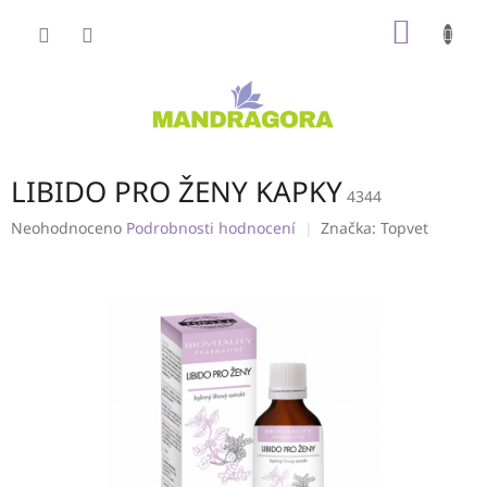
Přejít
NÁKUP
na
obsah
KOŠÍK
LIBIDO PRO ŽENY KAPKY
4344
Průměrné
Neohodnoceno
Podrobnosti hodnocení
Značka:
Topvet
hodnocení
produktu
je
0,0
z
5
hvězdiček.