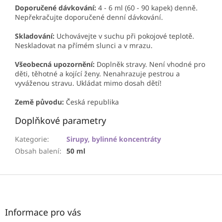
Doporučené dávkování:
4 - 6 ml (60 - 90 kapek) denně.
Nepřekračujte doporučené denní dávkování.
Skladování:
Uchovávejte v suchu při pokojové teplotě.
Neskladovat na přímém slunci a v mrazu.
Všeobecná upozornění:
Doplněk stravy. Není vhodné pro
děti, těhotné a kojící ženy. Nenahrazuje pestrou a
vyváženou stravu. Ukládat mimo dosah dětí!
Země původu:
Česká republika
Doplňkové parametry
Kategorie
:
Sirupy, bylinné koncentráty
Obsah balení
:
50 ml
Z
á
p
a
Informace pro vás