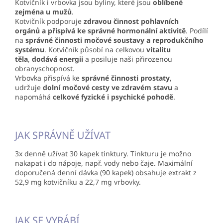
Kotvičník i vrbovka jsou byliny, které jsou
oblíbené
zejména u mužů
.
Kotvičník podporuje
zdravou činnost pohlavních
orgánů a přispívá ke správné hormonální aktivitě
. Podílí
na
správné činnosti močové soustavy a reprodukčního
systému
. Kotvičník působí na celkovou
vitalitu
těla
,
dodává energii
a posiluje naši přirozenou
obranyschopnost.
Vrbovka přispívá ke
správné činnosti prostaty
,
udržuje
dolní močové cesty ve zdravém stavu
a
napomáhá
celkové fyzické i psychické pohodě
.
JAK SPRÁVNĚ UŽÍVAT
3x denně užívat 30 kapek tinktury. Tinkturu je možno
nakapat i do nápoje, např. vody nebo čaje. Maximální
doporučená denní dávka (90 kapek) obsahuje extrakt z
52,9 mg kotvičníku a 22,7 mg vrbovky.
JAK SE VYRÁBÍ