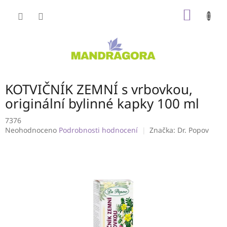
Přejít
NÁKUP
na
obsah
KOŠÍK
KOTVIČNÍK ZEMNÍ s vrbovkou,
originální bylinné kapky 100 ml
7376
Průměrné
Neohodnoceno
Podrobnosti hodnocení
Značka:
Dr. Popov
hodnocení
produktu
je
0,0
z
5
hvězdiček.