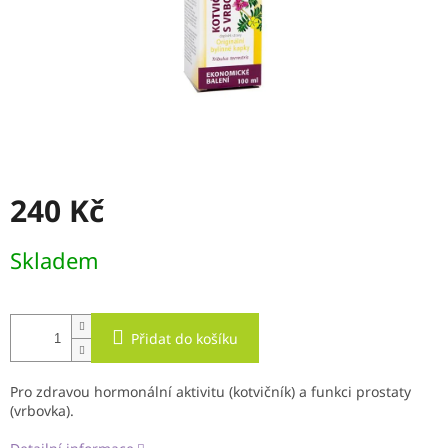
240 Kč
Měrná
Skladem
cena:
Přidat do košíku
Pro zdravou hormonální aktivitu (kotvičník) a funkci prostaty
(vrbovka).