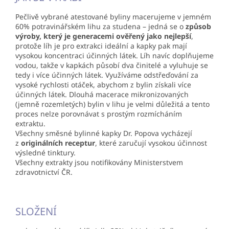
Pečlivě vybrané atestované byliny macerujeme v jemném
60% potravinářském lihu za studena – jedná se o
způsob
výroby, který je generacemi ověřený jako nejlepší
,
protože líh je pro extrakci ideální a kapky pak mají
vysokou koncentraci účinných látek. Líh navíc doplňujeme
vodou, takže v kapkách působí dva činitelé a vyluhuje se
tedy i více účinných látek. Využíváme odstřeďování za
vysoké rychlosti otáček, abychom z bylin získali více
účinných látek. Dlouhá macerace mikronizovaných
(jemně rozemletých) bylin v lihu je velmi důležitá a tento
proces nelze porovnávat s prostým rozmícháním
extraktu.
Všechny směsné bylinné kapky Dr. Popova vycházejí
z
originálních receptur
, které zaručují vysokou účinnost
výsledné tinktury.
Všechny extrakty jsou notifikovány Ministerstvem
zdravotnictví ČR.
SLOŽENÍ