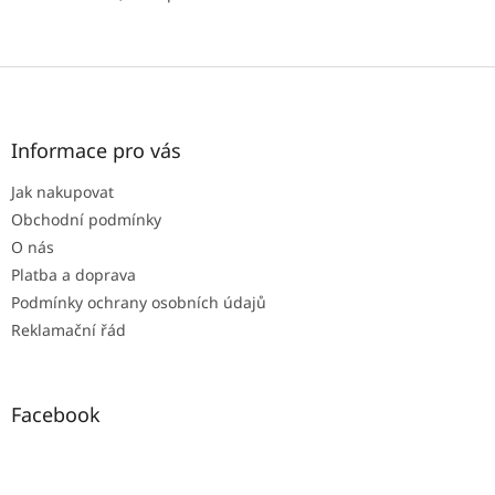
Z
á
p
a
Informace pro vás
t
Jak nakupovat
í
Obchodní podmínky
O nás
Platba a doprava
Podmínky ochrany osobních údajů
Reklamační řád
Facebook