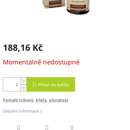
188,16 Kč
Měrná
Momentálně nedostupné
cena:
Přidat do košíku
Pomalé trávení
,
křeče
,
plynatost
Detailní informace