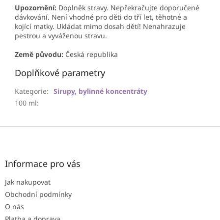
Upozornění:
Doplněk stravy. Nepřekračujte doporučené
dávkování. Není vhodné pro děti do tří let, těhotné a
kojící matky. Ukládat mimo dosah dětí! Nenahrazuje
pestrou a vyváženou stravu.
Země původu:
Česká republika
Doplňkové parametry
Kategorie
:
Sirupy, bylinné koncentráty
100 ml
:
Z
á
p
a
Informace pro vás
t
Jak nakupovat
í
Obchodní podmínky
O nás
Platba a doprava