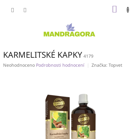
Přejít
NÁKUP
na
obsah
KOŠÍK
KARMELITSKÉ KAPKY
4179
Průměrné
Neohodnoceno
Podrobnosti hodnocení
Značka:
Topvet
hodnocení
produktu
je
0,0
z
5
hvězdiček.