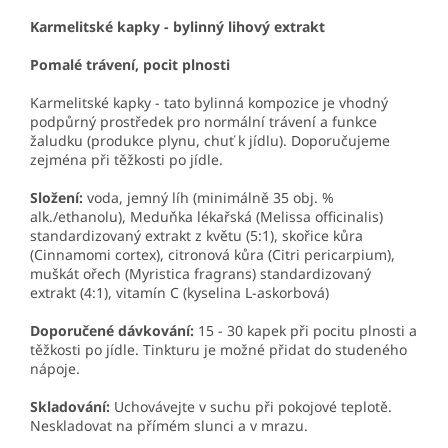
Karmelitské kapky - bylinný lihový extrakt
Pomalé trávení, pocit plnosti
Karmelitské kapky
- tato bylinná kompozice je vhodný
podpůrný prostředek pro normální trávení a funkce
žaludku (produkce plynu, chuť k jídlu). Doporučujeme
zejména při těžkosti po jídle.
Složení
:
voda, jemný líh (minimálně 35 obj. %
alk./ethanolu), Meduňka lékařská (Melissa officinalis)
standardizovaný extrakt z květu (5:1), skořice kůra
(Cinnamomi cortex), citronová kůra (Citri pericarpium),
muškát ořech (Myristica fragrans) standardizovaný
extrakt (4:1), vitamín C (kyselina L-askorbová)
Doporučené dávkování:
15 - 30 kapek při pocitu plnosti a
těžkosti po jídle. Tinkturu je možné přidat do studeného
nápoje.
Skladování:
Uchovávejte v suchu při pokojové teplotě.
Neskladovat na přímém slunci a v mrazu.