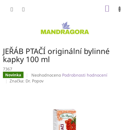
Přejít
NÁKUP
na
obsah
KOŠÍK
JEŘÁB PTAČÍ originální bylinné
kapky 100 ml
7367
Průměrné
Neohodnoceno
Podrobnosti hodnocení
Novinka
hodnocení
Značka:
Dr. Popov
produktu
je
0,0
z
5
hvězdiček.