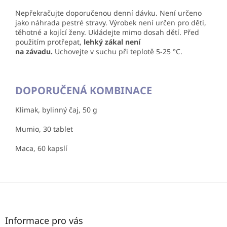
Nepřekračujte doporučenou denní dávku. Není určeno
jako náhrada pestré stravy. Výrobek není určen pro děti,
těhotné a kojící ženy. Ukládejte mimo dosah dětí. Před
použitím protřepat,
lehký zákal není
na závadu.
Uchovejte v suchu při teplotě 5-25 °C.
DOPORUČENÁ KOMBINACE
Klimak, bylinný čaj, 50 g
Mumio, 30 tablet
Maca, 60 kapslí
Z
á
p
a
Informace pro vás