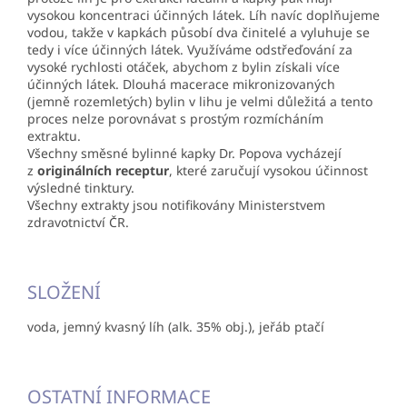
vysokou koncentraci účinných látek. Líh navíc doplňujeme
vodou, takže v kapkách působí dva činitelé a vyluhuje se
tedy i více účinných látek. Využíváme odstřeďování za
vysoké rychlosti otáček, abychom z bylin získali více
účinných látek. Dlouhá macerace mikronizovaných
(jemně rozemletých) bylin v lihu je velmi důležitá a tento
proces nelze porovnávat s prostým rozmícháním
extraktu.
Všechny směsné bylinné kapky Dr. Popova vycházejí
z
originálních receptur
, které zaručují vysokou účinnost
výsledné tinktury.
Všechny extrakty jsou notifikovány Ministerstvem
zdravotnictví ČR.
SLOŽENÍ
voda, jemný kvasný líh (alk. 35% obj.), jeřáb ptačí
OSTATNÍ INFORMACE