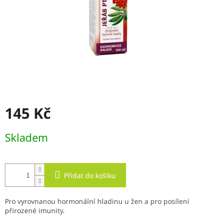
145 Kč
Měrná
Skladem
cena:
Přidat do košíku
Pro vyrovnanou hormonální hladinu u žen a pro posílení
přirozené imunity.