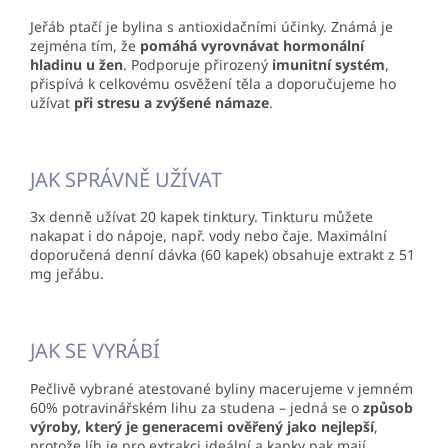
Jeřáb ptačí je bylina s antioxidačními účinky. Známá je
zejména tím, že
pomáhá vyrovnávat hormonální
hladinu u žen
. Podporuje přirozený
imunitní systém
,
přispívá k celkovému osvěžení těla a doporučujeme ho
užívat
při stresu a zvýšené námaze
.
JAK SPRÁVNĚ UŽÍVAT
3x denně užívat 20 kapek tinktury. Tinkturu můžete
nakapat i do nápoje, např. vody nebo čaje. Maximální
doporučená denní dávka (60 kapek) obsahuje extrakt z 51
mg jeřábu.
JAK SE VYRÁBÍ
Pečlivě vybrané atestované byliny macerujeme v jemném
60% potravinářském lihu za studena – jedná se o
způsob
výroby, který je generacemi ověřený jako nejlepší
,
protože líh je pro extrakci ideální a kapky pak mají