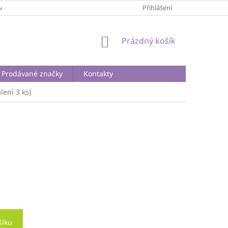
BA A DOPRAVA
PODMÍNKY OCHRANY OSOBNÍCH ÚDAJŮ
Přihlášení
REKLA
NÁKUPNÍ
Prázdný košík
KOŠÍK
Prodávané značky
Kontakty
lení 3 ks)
šíku