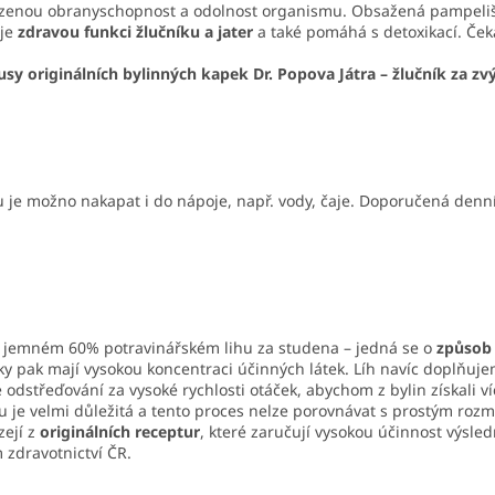
irozenou obranyschopnost a odolnost organismu. Obsažená pampeli
uje
zdravou funkci žlučníku a jater
a také pomáhá s detoxikací. Če
usy originálních bylinných kapek Dr. Popova Játra – žlučník za 
uru je možno nakapat i do nápoje, např. vody, čaje. Doporučená den
v jemném 60% potravinářském lihu za studena – jedná se o
způsob 
kapky pak mají vysokou koncentraci účinných látek. Líh navíc doplňuj
e odstřeďování za vysoké rychlosti otáček, abychom z bylin získali 
u je velmi důležitá a tento proces nelze porovnávat s prostým roz
zejí z
originálních receptur
, které zaručují vysokou účinnost výsled
 zdravotnictví ČR.