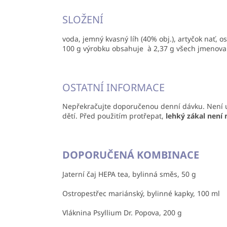
SLOŽENÍ
voda, jemný kvasný líh (40% obj.), artyčok nať, o
100 g výrobku obsahuje à 2,37 g všech jmenova
OSTATNÍ INFORMACE
Nepřekračujte doporučenou denní dávku. Není ur
dětí. Před použitím protřepat,
lehký zákal není
DOPORUČENÁ KOMBINACE
Jaterní čaj HEPA tea, bylinná směs, 50 g
Ostropestřec mariánský, bylinné kapky, 100 ml
Vláknina Psyllium Dr. Popova, 200 g