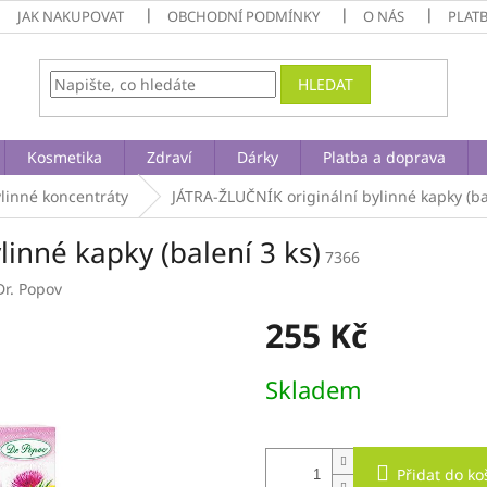
JAK NAKUPOVAT
OBCHODNÍ PODMÍNKY
O NÁS
PLAT
HLEDAT
Kosmetika
Zdraví
Dárky
Platba a doprava
ylinné koncentráty
JÁTRA-ŽLUČNÍK originální bylinné kapky (ba
inné kapky (balení 3 ks)
7366
Dr. Popov
255 Kč
Měrná
Skladem
cena:
Přidat do ko