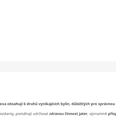
pova
obsahují 6 druhů vynikajících bylin, důležitých pro správnou č
ioxidanty, pomáhají udržovat
zdravou činnost jater
, významně
přis