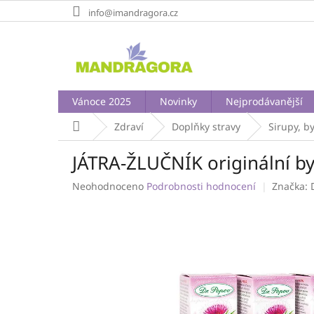
Přejít
info@imandragora.cz
na
obsah
Vánoce 2025
Novinky
Nejprodávanější
Domů
Zdraví
Doplňky stravy
Sirupy, b
JÁTRA-ŽLUČNÍK originální byl
Průměrné
Neohodnoceno
Podrobnosti hodnocení
Značka:
hodnocení
produktu
je
0,0
z
5
hvězdiček.