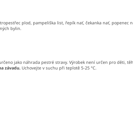
stropestřec plod, pampeliška list, řepík nať, čekanka nať, popenec n
ných bylin.
čeno jako náhrada pestré stravy. Výrobek není určen pro děti, těh
 na závadu.
Uchovejte v suchu při teplotě 5-25 °C.