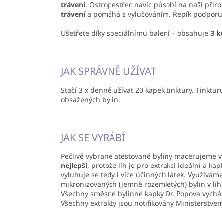
trávení
. Ostropestřec navíc působí na naši př
trávení
a pomáhá s vylučováním. Řepík podpor
Ušetřete díky speciálnímu balení – obsahuje
3 k
JAK SPRÁVNĚ UŽÍVAT
Stačí 3 x denně užívat 20 kapek tinktury. Tinkt
obsažených bylin.
JAK SE VYRÁBÍ
Pečlivě vybrané atestované byliny macerujeme 
nejlepší
, protože líh je pro extrakci ideální a 
vyluhuje se tedy i více účinných látek. Využívám
mikronizovaných (jemně rozemletých) bylin v lih
Všechny směsné bylinné kapky Dr. Popova vychá
Všechny extrakty jsou notifikovány Ministerstvem