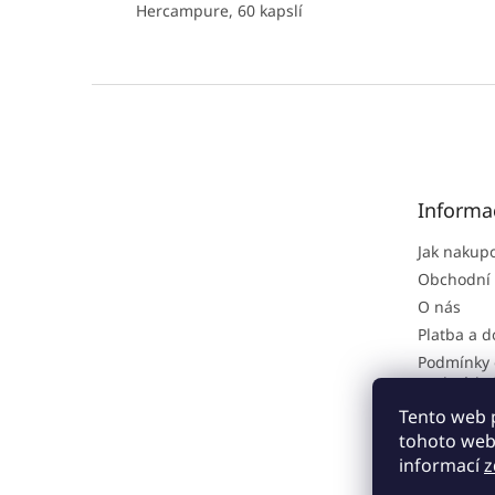
Hercampure, 60 kapslí
Z
á
p
a
t
Informa
í
Jak nakup
Obchodní
O nás
Platba a 
Podmínky 
osobních 
Reklamačn
Tento web 
tohoto webu
informací
z