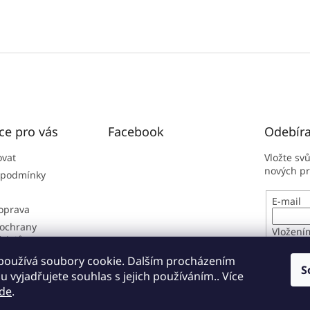
ce pro vás
Facebook
Odebíra
ovat
Vložte sv
nových p
 podmínky
E-mail
doprava
ochrany
Vložení
údajů
osobníc
í řád
používá soubory cookie. Dalším procházením
S
 vyjadřujete souhlas s jejich používáním.. Více
PŘIHL
de
.