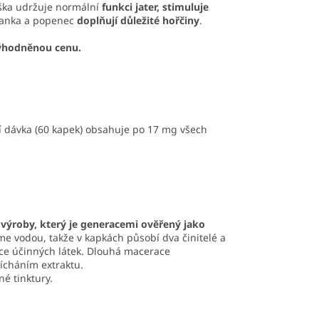
ška udržuje normální
funkci jater, stimuluje
kanka a popenec
doplňují důležité hořčiny
.
zvýhodněnou cenu.
ní dávka (60 kapek) obsahuje po 17 mg všech
výroby, který je generacemi ověřený jako
eme vodou, takže v kapkách působí dva činitelé a
více účinných látek. Dlouhá macerace
mícháním extraktu.
né tinktury.