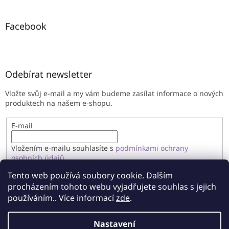
Facebook
Odebírat newsletter
Vložte svůj e-mail a my vám budeme zasílat informace o nových
produktech na našem e-shopu.
E-mail
Vložením e-mailu souhlasíte s
podmínkami ochrany
osobních údajů
Tento web používá soubory cookie. Dalším
PŘIHLÁSIT SE
procházením tohoto webu vyjadřujete souhlas s jejich
používáním.. Více informací
zde
.
Nastavení
Vytvořil Shoptet