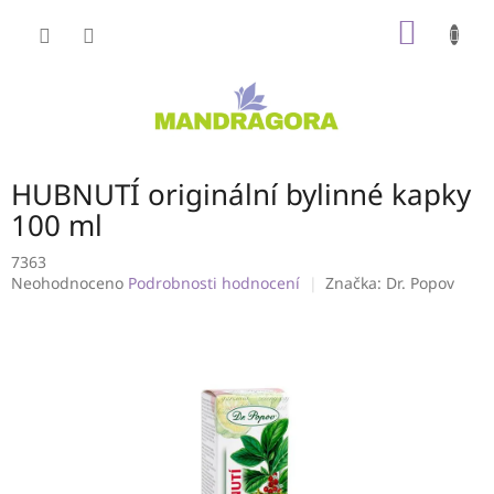
Přejít
NÁKUP
na
obsah
KOŠÍK
HUBNUTÍ originální bylinné kapky
100 ml
7363
Průměrné
Neohodnoceno
Podrobnosti hodnocení
Značka:
Dr. Popov
hodnocení
produktu
je
0,0
z
5
hvězdiček.