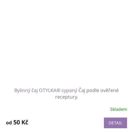
Bylinný čaj OTYLKA® sypaný
Čaj podle ověřené
receptury.
Skladem
50 Kč
od
DETAIL