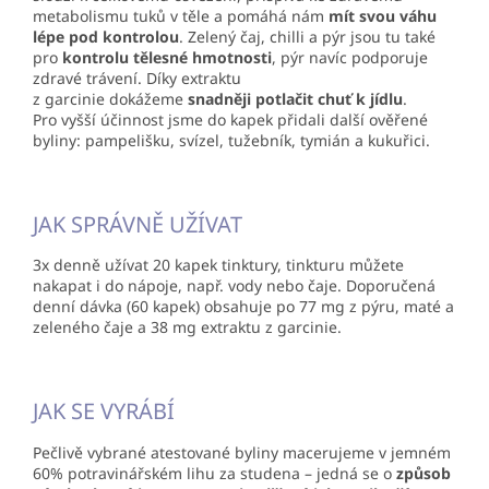
metabolismu tuků v těle a pomáhá nám
mít svou váhu
lépe pod kontrolou
. Zelený čaj, chilli a pýr jsou tu také
pro
kontrolu tělesné hmotnosti
, pýr navíc podporuje
zdravé trávení. Díky extraktu
z garcinie dokážeme
snadněji potlačit chuť k jídlu
.
Pro vyšší účinnost jsme do kapek přidali další ověřené
byliny: pampelišku, svízel, tužebník, tymián a kukuřici.
JAK SPRÁVNĚ UŽÍVAT
3x denně užívat 20 kapek tinktury, tinkturu můžete
nakapat i do nápoje, např. vody nebo čaje. Doporučená
denní dávka (60 kapek) obsahuje po 77 mg z pýru, maté a
zeleného čaje a 38 mg extraktu z garcinie.
JAK SE VYRÁBÍ
Pečlivě vybrané atestované byliny macerujeme v jemném
60% potravinářském lihu za studena – jedná se o
způsob