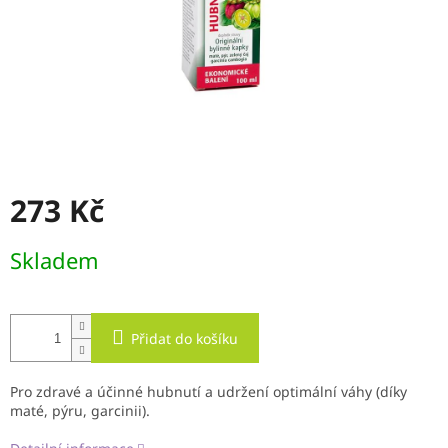
273 Kč
Měrná
Skladem
cena:
Přidat do košíku
Pro zdravé a účinné hubnutí a udržení optimální váhy (díky
maté, pýru, garcinii).