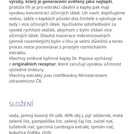
výroby, který je generacemi ověřený jako nejlepší
,
protože líh je pro extrakci ideální a kapky pak mají
vysokou koncentraci účinných látek. Líh navíc doplňujeme
vodou, takže v kapkách působí dva činitelé a vyluhuje se
tedy i více účinných látek. Využíváme odstřeďování za
vysoké rychlosti otáček, abychom z bylin získali více
účinných látek. Dlouhá macerace mikronizovaných
(jemně rozemletých) bylin v lihu je velmi důležitá a tento
proces nelze porovnávat s prostým rozmícháním
extraktu.
Všechny směsné bylinné kapky Dr. Popova vycházejí
z
originálních receptur
, které zaručují vysokou účinnost
výsledné tinktury.
Všechny extrakty jsou notifikovány Ministerstvem
zdravotnictví ČR.
SLOŽENÍ
voda, jemný kvasný líh (alk. 40% obj.), pýr oddenek, maté
zelené list, pampeliška list, zelený čaj list, svízel nať,
tužebník nať, garcinia cambogia extrakt, tymián nať,
kukuřice čnělky, chilli