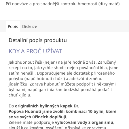
Při nadváze a pro snadnější kontrolu hmotnosti (díky maté).
Popis
Diskuze
Detailní popis produktu
KDY A PROČ UŽÍVAT
Jak zhubnout řeší (nejen) na jaře hodně z vás. Zaručený
recept na to, jak rychle shodit nejen povánoční kila, jsme
zatím nenašli. Doporučujeme ale dostatek přirozeného
pohybu (např. hubnutí chůzí) a adekvátní změnu
jídelníčku. Zdravé hubnutí můžete podpořit i některými
bylinami, např. garcinia kambodžská pomáhá potlačit
chuť k jídlu.
Do
originálních bylinných kapek Dr.
Popova
Hubnutí
jsme zvolili kombinaci 10 bylin, které
se ve svých účincích doplňují.
Zelené maté podporuje
vylučování vody z organismu
,
slouží k celkovému osvěžení, přispívá ke zdravému