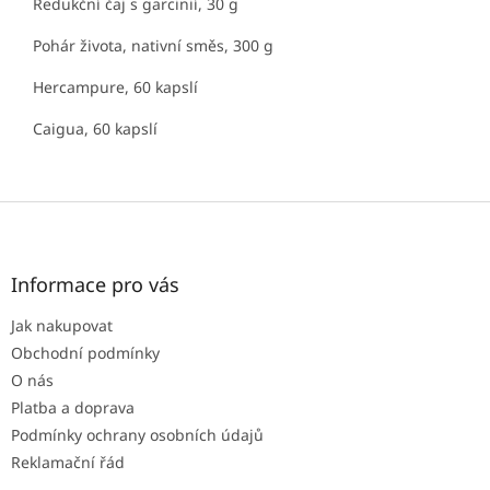
Redukční čaj s garcinií, 30 g
Pohár života, nativní směs, 300 g
Hercampure, 60 kapslí
Caigua, 60 kapslí
Z
á
p
a
Informace pro vás
t
Jak nakupovat
í
Obchodní podmínky
O nás
Platba a doprava
Podmínky ochrany osobních údajů
Reklamační řád