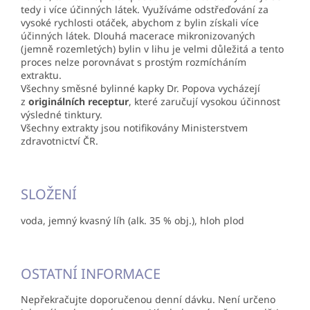
tedy i více účinných látek. Využíváme odstřeďování za
vysoké rychlosti otáček, abychom z bylin získali více
účinných látek. Dlouhá macerace mikronizovaných
(jemně rozemletých) bylin v lihu je velmi důležitá a tento
proces nelze porovnávat s prostým rozmícháním
extraktu.
Všechny směsné bylinné kapky Dr. Popova vycházejí
z
originálních receptur
, které zaručují vysokou účinnost
výsledné tinktury.
Všechny extrakty jsou notifikovány Ministerstvem
zdravotnictví ČR.
SLOŽENÍ
voda, jemný kvasný líh (alk. 35 % obj.), hloh plod
OSTATNÍ INFORMACE
Nepřekračujte doporučenou denní dávku. Není určeno