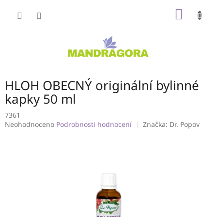
Přejít
NÁKUP
na
obsah
KOŠÍK
HLOH OBECNÝ originální bylinné
kapky 50 ml
7361
Průměrné
Neohodnoceno
Podrobnosti hodnocení
Značka:
Dr. Popov
hodnocení
produktu
je
0,0
z
5
hvězdiček.