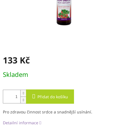
133 Kč
Měrná
Skladem
cena:
Přidat do košíku
Pro zdravou činnost srdce a snadnější usínání.
Detailní informace