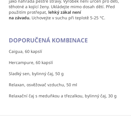
jako náhrada pestré stravy. Výrobek není určen pro děti,
těhotné a kojící ženy. Ukládejte mimo dosah dětí. Před
použitím protřepat,
lehký zákal není
na závadu.
Uchovejte v suchu při teplotě 5-25 °C.
DOPORUČENÁ KOMBINACE
Caigua, 60 kapslí
Hercampure, 60 kapslí
Sladký sen, bylinný čaj, 50 g
Relaxan, osvěžovač vzduchu, 50 ml
Relaxační čaj s meduňkou a třezalkou, bylinný čaj, 30 g
Z
á
p