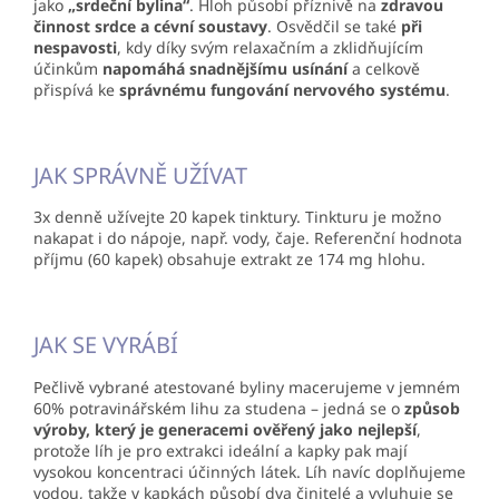
jako
„srdeční bylina“
. Hloh působí příznivě na
zdravou
činnost srdce a cévní soustavy
. Osvědčil se také
při
nespavosti
, kdy díky svým relaxačním a zklidňujícím
účinkům
napomáhá snadnějšímu usínání
a celkově
přispívá ke
správnému fungování nervového systému
.
JAK SPRÁVNĚ UŽÍVAT
3x denně užívejte 20 kapek tinktury. Tinkturu je možno
nakapat i do nápoje, např. vody, čaje. Referenční hodnota
příjmu (60 kapek) obsahuje extrakt ze 174 mg hlohu.
JAK SE VYRÁBÍ
Pečlivě vybrané atestované byliny macerujeme v jemném
60% potravinářském lihu za studena – jedná se o
způsob
výroby, který je generacemi ověřený jako nejlepší
,
protože líh je pro extrakci ideální a kapky pak mají
vysokou koncentraci účinných látek. Líh navíc doplňujeme
vodou, takže v kapkách působí dva činitelé a vyluhuje se