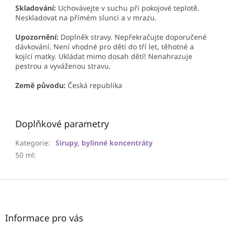
Skladování:
Uchovávejte v suchu při pokojové teplotě.
Neskladovat na přímém slunci a v mrazu.
Upozornění:
Doplněk stravy. Nepřekračujte doporučené
dávkování. Není vhodné pro děti do tří let, těhotné a
kojící matky. Ukládat mimo dosah dětí! Nenahrazuje
pestrou a vyváženou stravu.
Země původu:
Česká republika
Doplňkové parametry
Kategorie
:
Sirupy, bylinné koncentráty
50 ml
:
Z
á
p
a
Informace pro vás