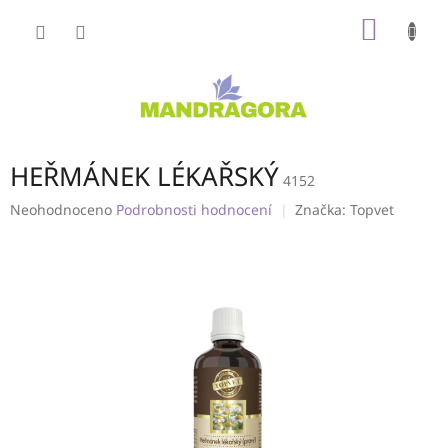
Přejít
NÁKUP
na
obsah
KOŠÍK
HEŘMÁNEK LÉKAŘSKÝ
4152
Průměrné
Neohodnoceno
Podrobnosti hodnocení
Značka:
Topvet
hodnocení
produktu
je
0,0
z
5
hvězdiček.