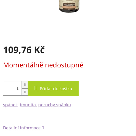
109,76 Kč
Měrná
Momentálně nedostupné
cena:
Přidat do košíku
spánek
,
imunita
,
poruchy spánku
Detailní informace