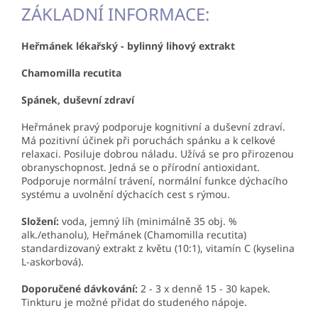
ZÁKLADNÍ INFORMACE:
Heřmánek lékařský - bylinný lihový extrakt
Chamomilla recutita
Spánek, duševní zdraví​
Heřmánek pravý podporuje kognitivní a duševní zdraví.
Má pozitivní účinek při poruchách spánku a k celkové
relaxaci. Posiluje dobrou náladu. Užívá se pro přirozenou
obranyschopnost. Jedná se o přírodní antioxidant.
Podporuje normální trávení, normální funkce dýchacího
systému a uvolnění dýchacích cest s rýmou.
Složení
:
voda, jemný líh (minimálně 35 obj. %
alk./ethanolu), Heřmánek (Chamomilla recutita)
standardizovaný extrakt z květu (10:1), vitamín C (kyselina
L-askorbová).
Doporučené dávkování:
2 - 3 x denně 15 - 30 kapek.
Tinkturu je možné přidat do studeného nápoje.