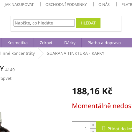
JAK NAKUPOVAT
OBCHODNÍ PODMÍNKY
O NÁS
PLAT
HLEDAT
Kosmetika
Zdraví
Dárky
Platba a doprava
ylinné koncentráty
GUARANA TINKTURA - KAPKY
Y
4149
Topvet
188,16 Kč
Měrná
Momentálně nedos
cena:
Přidat do ko