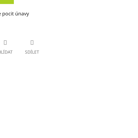
e pocit únavy
HLÍDAT
SDÍLET