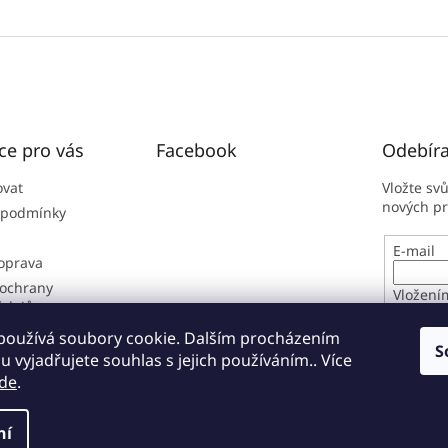
ce pro vás
Facebook
Odebíra
ovat
Vložte sv
nových p
 podmínky
E-mail
doprava
ochrany
Vložení
údajů
osobníc
í řád
používá soubory cookie. Dalším procházením
S
 vyjadřujete souhlas s jejich používáním.. Více
PŘIHL
de
.
ní
zena.