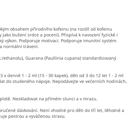
kým obsahem přírodního kofeinu (na rozdíl od kofeinu
jako bušení srdce a pocení). Přispívá k navození fyzické i
ický výkon. Podporuje motivaci. Podporuje imunitní systém.
a normální trávení.
k./ethanolu), Guarana (Paullinia cupana) standardizovaný
 3 x denně 1 - 2 ml (15 - 30 kapek), děti od 3 do 12 let 1 - 2 ml
řidat do studeného nápoje. Nepodávejte ve večerních hodinách,
eplotě. Neskladovat na přímém slunci a v mrazu.
ručené dávkování. Není vhodné pro děti do tří let, těhotné a
zuje pestrou a vyváženou stravu.