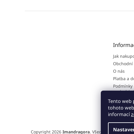
Z
á
p
a
t
Informa
í
Jak nakup
Obchodní
O nás
Platba a 
Podmínky 
osobních 
Reklamačn
Tento web 
tohoto webu
informací
z
Nastave
Copyright 2026
Imandragora
. Všechna práva vyhra