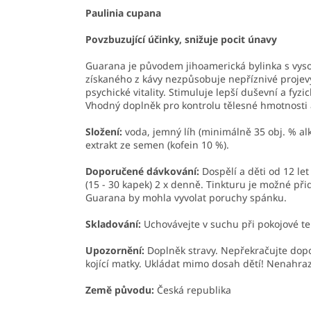
Paulinia cupana
Povzbuzující účinky, snižuje pocit únavy
Guarana je původem jihoamerická bylinka s vyso
získaného z kávy nezpůsobuje nepříznivé projevy 
psychické vitality. Stimuluje lepší duševní a fyz
Vhodný doplněk pro kontrolu tělesné hmotnosti 
Složení
:
voda, jemný líh (minimálně 35 obj. % al
extrakt ze semen (kofein 10 %).
Doporučené dávkování:
Dospělí a děti od 12 let
(15 - 30 kapek) 2 x denně. Tinkturu je možné p
Guarana by mohla vyvolat poruchy spánku.
Skladování:
Uchovávejte v suchu při pokojové t
Upozornění:
Doplněk stravy. Nepřekračujte dopo
kojící matky. Ukládat mimo dosah dětí! Nenahra
Země původu:
Česká republika