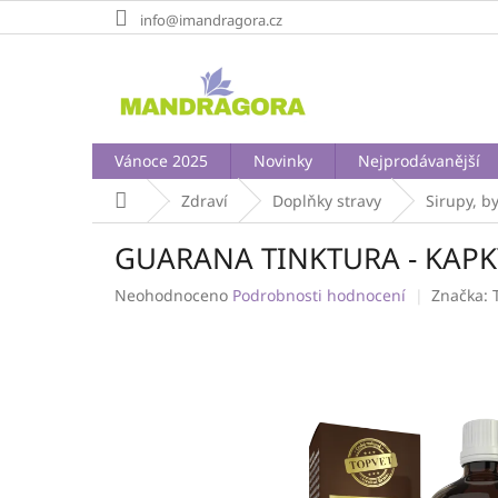
Přejít
info@imandragora.cz
na
obsah
Vánoce 2025
Novinky
Nejprodávanější
Domů
Zdraví
Doplňky stravy
Sirupy, b
GUARANA TINKTURA - KAPK
Průměrné
Neohodnoceno
Podrobnosti hodnocení
Značka:
hodnocení
produktu
je
0,0
z
5
hvězdiček.