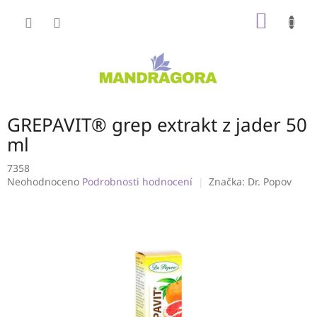
Přejít
NÁKUP
na
obsah
KOŠÍK
GREPAVIT® grep extrakt z jader 50
ml
7358
Průměrné
Neohodnoceno
Podrobnosti hodnocení
Značka:
Dr. Popov
hodnocení
produktu
je
0,0
z
5
hvězdiček.