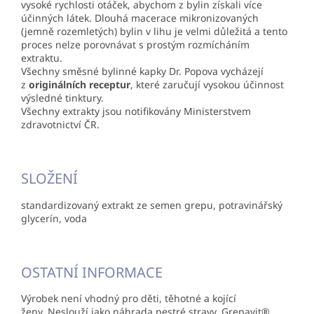
vysoké rychlosti otáček, abychom z bylin získali více
účinných látek. Dlouhá macerace mikronizovaných
(jemně rozemletých) bylin v lihu je velmi důležitá a tento
proces nelze porovnávat s prostým rozmícháním
extraktu.
Všechny směsné bylinné kapky Dr. Popova vycházejí
z
originálních receptur
, které zaručují vysokou účinnost
výsledné tinktury.
Všechny extrakty jsou notifikovány Ministerstvem
zdravotnictví ČR.
SLOŽENÍ
standardizovaný extrakt ze semen grepu, potravinářský
glycerín, voda
OSTATNÍ INFORMACE
Výrobek není vhodný pro děti, těhotné a kojící
ženy. Neslouží jako náhrada pestré stravy. Grepavit®