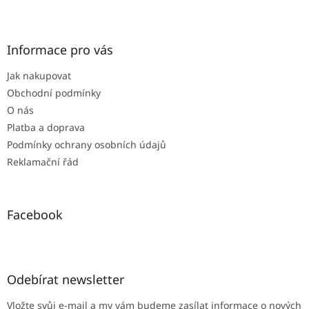
Z
á
p
a
Informace pro vás
t
Jak nakupovat
í
Obchodní podmínky
O nás
Platba a doprava
Podmínky ochrany osobních údajů
Reklamační řád
Facebook
Odebírat newsletter
Vložte svůj e-mail a my vám budeme zasílat informace o nových