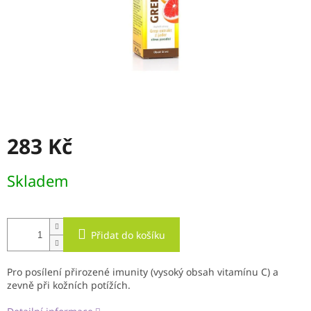
283 Kč
Měrná
Skladem
cena:
Přidat do košíku
Pro posílení přirozené imunity (vysoký obsah vitamínu C) a
zevně při kožních potížích.