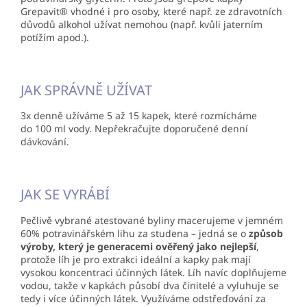
Grepavit® vhodné i pro osoby, které např. ze zdravotních
důvodů alkohol užívat nemohou (např. kvůli jaterním
potížím apod.).
JAK SPRÁVNĚ UŽÍVAT
3x denně užíváme 5 až 15 kapek, které rozmícháme
do 100 ml vody. Nepřekračujte doporučené denní
dávkování.
JAK SE VYRÁBÍ
Pečlivě vybrané atestované byliny macerujeme v jemném
60% potravinářském lihu za studena – jedná se o
způsob
výroby, který je generacemi ověřený jako nejlepší
,
protože líh je pro extrakci ideální a kapky pak mají
vysokou koncentraci účinných látek. Líh navíc doplňujeme
vodou, takže v kapkách působí dva činitelé a vyluhuje se
tedy i více účinných látek. Využíváme odstřeďování za