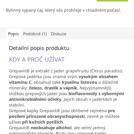
Bylinný sypaný čaj, který vás prohřeje v chladném počasí.
Popis
Podobné (1)
Diskuze
Detailní popis produktu
KDY A PROČ UŽÍVAT
Grepavit® je extrakt z jader grapefruitu (Citrus paradisi).
Grepová jadérka jsou známá svým
vysokým obsahem
vitamínu C
, obsahují také
kyselinu listovou
a důležité
minerály:
železo, draslík a vápník
. Nejvýznamnější
složkou grepových jader jsou
bioflavonoidy s výbornými
antimikrobiálními účinky
. Jejich obsah v jadérkách je
stabilní.
Grepové kapky Grepavit® jsou oblíbené zejména
pro
posílení přirozené obranyschopnosti
, zevně je můžete
užívat
při kožních potížích
.
Grepavit®
neobsahuje alkohol
, ale velmi jemný
potravinářský glycerín. Proto jsou grepové kapky