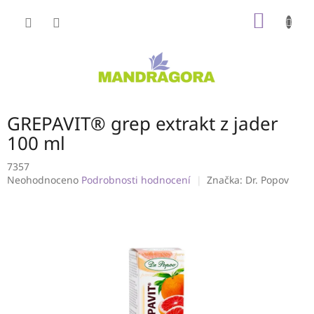
Přejít
NÁKUP
na
obsah
KOŠÍK
GREPAVIT® grep extrakt z jader
100 ml
7357
Průměrné
Neohodnoceno
Podrobnosti hodnocení
Značka:
Dr. Popov
hodnocení
produktu
je
0,0
z
5
hvězdiček.