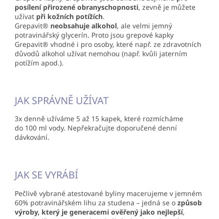
posílení přirozené obranyschopnosti
, zevně je můžete
užívat
při kožních potížích
.
Grepavit®
neobsahuje alkohol
, ale velmi jemný
potravinářský glycerín. Proto jsou grepové kapky
Grepavit® vhodné i pro osoby, které např. ze zdravotních
důvodů alkohol užívat nemohou (např. kvůli jaterním
potížím apod.).
JAK SPRÁVNĚ UŽÍVAT
3x denně užíváme 5 až 15 kapek, které rozmícháme
do 100 ml vody. Nepřekračujte doporučené denní
dávkování.
JAK SE VYRÁBÍ
Pečlivě vybrané atestované byliny macerujeme v jemném
60% potravinářském lihu za studena – jedná se o
způsob
výroby, který je generacemi ověřený jako nejlepší
,