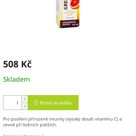
508 Kč
Měrná
Skladem
cena:
Přidat do košíku
Pro posílení přirozené imunity (vysoký obsah vitamínu C) a
zevně při kožních potížích.