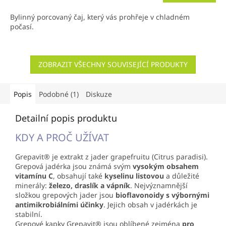
Bylinný porcovaný čaj, který vás prohřeje v chladném
počasí.
ZOBRAZIT VŠECHNY SOUVISEJÍCÍ PRODUKTY
Popis
Podobné (1)
Diskuze
Detailní popis produktu
KDY A PROČ UŽÍVAT
Grepavit® je extrakt z jader grapefruitu (Citrus paradisi).
Grepová jadérka jsou známá svým
vysokým obsahem
vitamínu C
, obsahují také
kyselinu listovou
a důležité
minerály:
železo, draslík a vápník
. Nejvýznamnější
složkou grepových jader jsou
bioflavonoidy s výbornými
antimikrobiálními účinky
. Jejich obsah v jadérkách je
stabilní.
Grepové kapky Grepavit® jsou oblíbené zejména
pro