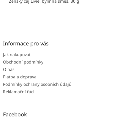
Ženský čaj Livie, bylinná směs, 30 g
Z
á
p
a
Informace pro vás
t
Jak nakupovat
í
Obchodní podmínky
O nás
Platba a doprava
Podmínky ochrany osobních údajů
Reklamační řád
Facebook