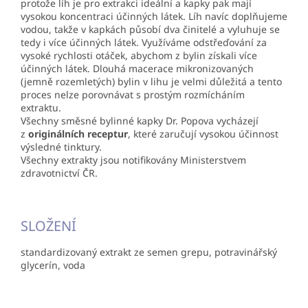
protože líh je pro extrakci ideální a kapky pak mají
vysokou koncentraci účinných látek. Líh navíc doplňujeme
vodou, takže v kapkách působí dva činitelé a vyluhuje se
tedy i více účinných látek. Využíváme odstřeďování za
vysoké rychlosti otáček, abychom z bylin získali více
účinných látek. Dlouhá macerace mikronizovaných
(jemně rozemletých) bylin v lihu je velmi důležitá a tento
proces nelze porovnávat s prostým rozmícháním
extraktu.
Všechny směsné bylinné kapky Dr. Popova vycházejí
z
originálních receptur
, které zaručují vysokou účinnost
výsledné tinktury.
Všechny extrakty jsou notifikovány Ministerstvem
zdravotnictví ČR.
SLOŽENÍ
standardizovaný extrakt ze semen grepu, potravinářský
glycerín, voda