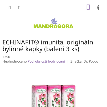
Přejít
NÁKUP
na
obsah
KOŠÍK
ECHINAFIT® imunita, originální
bylinné kapky (balení 3 ks)
7350
Průměrné
Neohodnoceno
Podrobnosti hodnocení
Značka:
Dr. Popov
hodnocení
produktu
je
0,0
z
5
hvězdiček.