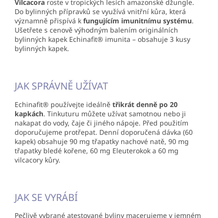
Vilcacora
roste v tropických lesích amazonské džungle.
Do bylinných přípravků se využívá vnitřní kůra, která
významně přispívá k
fungujícím imunitnímu systému
.
Ušetřete s cenově výhodným balením originálních
bylinných kapek Echinafit® imunita – obsahuje 3 kusy
bylinných kapek.
JAK SPRÁVNĚ UŽÍVAT
Echinafit® používejte ideálně
třikrát denně po 20
kapkách
. Tinkuturu můžete užívat samotnou nebo ji
nakapat do vody, čaje či jiného nápoje. Před použitím
doporučujeme protřepat. Denní doporučená dávka (60
kapek) obsahuje 90 mg třapatky nachové natě, 90 mg
třapatky bledé kořene, 60 mg Eleuterokok a 60 mg
vilcacory kůry.
JAK SE VYRÁBÍ
Pečlivě vybrané atestované byliny macerujeme v jemném