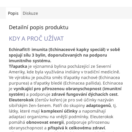
Popis
Diskuze
Detailní popis produktu
KDY A PROČ UŽÍVAT
Echinafit® imunita (Echinaceové kapky speciál) v sobě
spojují sílu 3 bylin, doporučovaných na podporu
imunitního systému.
Třapatka
je významná bylina pocházející ze Severní
Ameriky, kde byla využívána indiány v tradiční medicíně.
Ve výrobku je použita směs třapatky nachové (Echinacea
purpurea) a třapatky bledé (Echinacea pallida). Echinacea
je
vynikající pro přirozenou obranyschopnost (imunitní
systém)
a podporuje
zdravé fungování dýchacích cest
.
Eleuterokok
(čertův kořen) je pro své účinky nazýván
sibiřským žen-šenem. Patří do skupiny
adaptogenů
, tj.
látky, které mají
komplexní účinky
a napomáhají
adaptaci organizmu na vnější podmínky. Eleuterokok
pomáhá
obnovovat energii
, podporuje přirozenou
obranyschopnost a
přispívá k celkovému zdraví
.