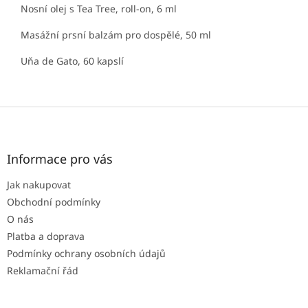
Nosní olej s Tea Tree, roll-on, 6 ml
Masážní prsní balzám pro dospělé, 50 ml
Uňa de Gato, 60 kapslí
Z
á
p
a
Informace pro vás
t
Jak nakupovat
í
Obchodní podmínky
O nás
Platba a doprava
Podmínky ochrany osobních údajů
Reklamační řád