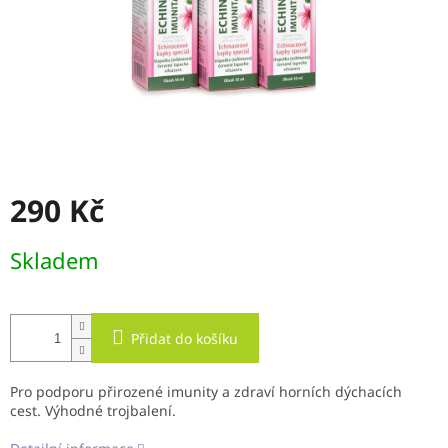
290 Kč
Měrná
Skladem
cena:
Přidat do košíku
Pro podporu přirozené imunity a zdraví horních dýchacích
cest. Výhodné trojbalení.