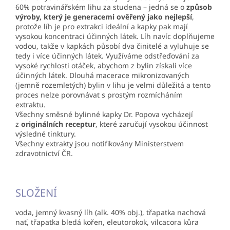
60% potravinářském lihu za studena – jedná se o
způsob
výroby, který je generacemi ověřený jako nejlepší
,
protože líh je pro extrakci ideální a kapky pak mají
vysokou koncentraci účinných látek. Líh navíc doplňujeme
vodou, takže v kapkách působí dva činitelé a vyluhuje se
tedy i více účinných látek. Využíváme odstřeďování za
vysoké rychlosti otáček, abychom z bylin získali více
účinných látek. Dlouhá macerace mikronizovaných
(jemně rozemletých) bylin v lihu je velmi důležitá a tento
proces nelze porovnávat s prostým rozmícháním
extraktu.
Všechny směsné bylinné kapky Dr. Popova vycházejí
z
originálních receptur
, které zaručují vysokou účinnost
výsledné tinktury.
Všechny extrakty jsou notifikovány Ministerstvem
zdravotnictví ČR.
SLOŽENÍ
voda, jemný kvasný líh (alk. 40% obj.), třapatka nachová
nať, třapatka bledá kořen, eleutorokok, vilcacora kůra