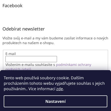
Facebook
Odebírat newsletter
Vložte svůj e-mail a my vám budeme zasílat informace o nových
produktech na našem e-shopu.
E-mail
Vložením e-mailu souhlasíte s
podmínkami ochrany
osobních údajů
Tento web používá soubory cookie. Dalším
PŘIHLÁSIT SE
procházením tohoto webu vyjadřujete souhlas s jejich
používáním.. Více informací
zde
.
Nastavení
Vytvořil Shoptet