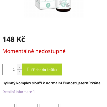
148 Kč
Měrná
Momentálně nedostupné
cena:
Přidat do košíku
Bylinný komplex slouží k normální činnosti jaterní tkáně
Detailní informace