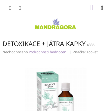
Přejít
NÁKUP
na
obsah
KOŠÍK
DETOXIKACE + JÁTRA KAPKY
4335
Průměrné
Neohodnoceno
Podrobnosti hodnocení
Značka:
Topvet
hodnocení
produktu
je
0,0
z
5
hvězdiček.