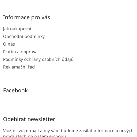
á
p
a
Informace pro vás
t
Jak nakupovat
í
Obchodní podmínky
O nás
Platba a doprava
Podmínky ochrany osobních údajů
Reklamační řád
Facebook
Odebírat newsletter
Vložte svůj e-mail a my vám budeme zasílat informace o nových
produktech na našem e-shopu.