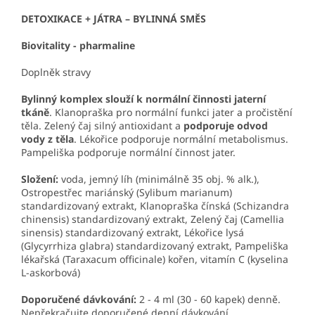
DETOXIKACE + JÁTRA – BYLINNÁ SMĚS
Biovitality - pharmaline
Doplněk stravy
Bylinný komplex slouží k normální činnosti jaterní
tkáně
. Klanopraška pro normální funkci jater a pročistění
těla. Zelený čaj silný antioxidant a
podporuje odvod
vody
z těla
. Lékořice podporuje normální metabolismus.
Pampeliška podporuje normální činnost jater.
Složení:
voda, jemný líh (minimálně 35 obj. % alk.),
Ostropestřec mariánský (Sylibum marianum)
standardizovaný extrakt, Klanopraška čínská (Schizandra
chinensis) standardizovaný extrakt, Zelený čaj (Camellia
sinensis) standardizovaný extrakt, Lékořice lysá
(Glycyrrhiza glabra) standardizovaný extrakt, Pampeliška
lékařská (Taraxacum officinale) kořen, vitamín C (kyselina
L-askorbová)
Doporučené dávkování:
2 - 4 ml (30 - 60 kapek) denně.
Nepřekračujte doporučené denní dávkování.