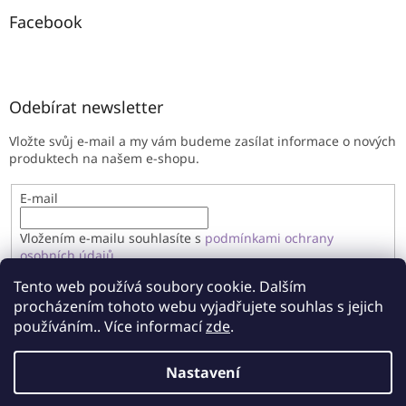
Facebook
Odebírat newsletter
Vložte svůj e-mail a my vám budeme zasílat informace o nových
produktech na našem e-shopu.
E-mail
Vložením e-mailu souhlasíte s
podmínkami ochrany
osobních údajů
Tento web používá soubory cookie. Dalším
PŘIHLÁSIT SE
procházením tohoto webu vyjadřujete souhlas s jejich
používáním.. Více informací
zde
.
Nastavení
Vytvořil Shoptet