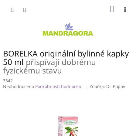
Přejít
NÁKUP
na
obsah
KOŠÍK
BORELKA originální bylinné kapky
50 ml
přispívají dobrému
fyzickému stavu
7342
Průměrné
Neohodnoceno
Podrobnosti hodnocení
Značka:
Dr. Popov
hodnocení
produktu
je
0,0
z
5
hvězdiček.