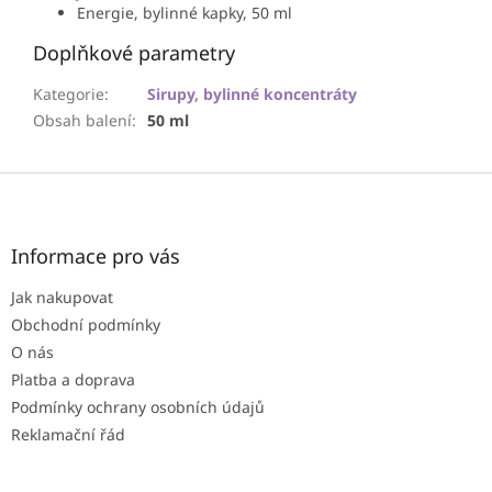
Energie, bylinné kapky, 50 ml
Doplňkové parametry
Kategorie
:
Sirupy, bylinné koncentráty
Obsah balení
:
50 ml
Z
á
p
a
Informace pro vás
t
Jak nakupovat
í
Obchodní podmínky
O nás
Platba a doprava
Podmínky ochrany osobních údajů
Reklamační řád