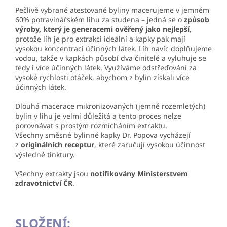
Pečlivě vybrané atestované byliny macerujeme v jemném
60% potravinářském lihu za studena – jedná se o
způsob
výroby, který je generacemi ověřený jako nejlepší
,
protože líh je pro extrakci ideální a kapky pak mají
vysokou koncentraci účinných látek. Líh navíc doplňujeme
vodou, takže v kapkách působí dva činitelé a vyluhuje se
tedy i více účinných látek. Využíváme odstřeďování za
vysoké rychlosti otáček, abychom z bylin získali více
účinných látek.
Dlouhá macerace mikronizovaných (jemně rozemletých)
bylin v lihu je velmi důležitá a tento proces nelze
porovnávat s prostým rozmícháním extraktu.
Všechny směsné bylinné kapky Dr. Popova vycházejí
z
originálních receptur
, které zaručují vysokou účinnost
výsledné tinktury.
Všechny extrakty jsou
notifikovány Ministerstvem
zdravotnictví ČR
.
SLOŽENÍ: