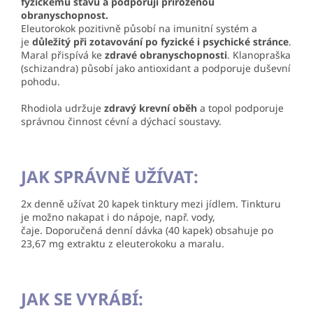
fyzickému stavu a podporují přirozenou
obranyschopnost.
Eleutorokok pozitivně působí na imunitní systém a
je
důležitý při zotavování po fyzické i psychické stránce
.
Maral přispívá ke
zdravé obranyschopnosti
. Klanopraška
(schizandra) působí jako antioxidant a podporuje duševní
pohodu.
Rhodiola udržuje
zdravý krevní oběh
a topol podporuje
správnou činnost cévní a dýchací soustavy.
JAK SPRÁVNĚ UŽÍVAT:
2x denně užívat 20 kapek tinktury mezi jídlem. Tinkturu
je možno nakapat i do nápoje, např. vody,
čaje. Doporučená denní dávka (40 kapek) obsahuje po
23,67 mg extraktu z eleuterokoku a maralu.
JAK SE VYRÁBÍ: