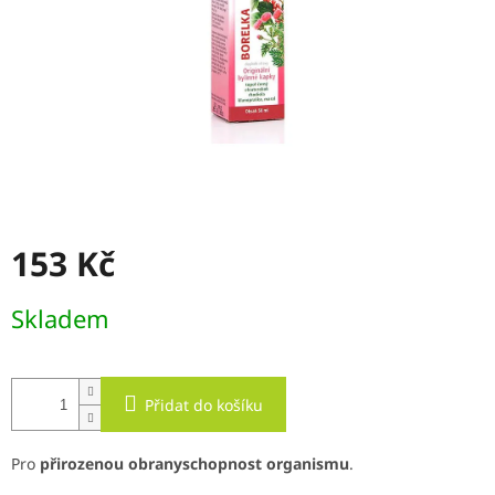
153 Kč
Měrná
Skladem
cena:
Přidat do košíku
Pro
přirozenou obranyschopnost organismu
.