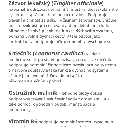
Zázvor lékařský (
Zingiber officinale
)
napomáhá udržovat normální činnost kardiovaskulárního
systému a správnou hladinu cukru v krvi. Podporuje
trávení a činnost žaludku i v časném těhotenství. Snižuje
pocit nevolnosti při cestování autem, letadlem a lodí.
Mimo to příznivě působí na funkce dýchacího systému,
pomáhá uvolnit dýchací cesty. V těle působí jako
antioxidant a podporuje přirozenou obranyschopnost.
Srdečník (
Leonurus cardiaca
)
v lidové
medicíně se již po staletí používá „na srdce“. Srdečník
podporuje normální činnost kardiovaskulárního systému
a nervové soustavy a také funkce dýchacího systému
včetně jeho uvolnění. Dovede přispět k
předmenstruačnímu pohodlí.
Ostružiník maliník
– lahodné plody dokáží
podporovat trávení, vylučování vody z organismu, ale
také pomoci k pohodlí v období menstruace a
menopauzy.
Vitamin B6
podporuje normální syntézu cysteinu a