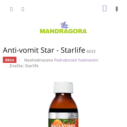
Přejít
NÁKUP
na
obsah
KOŠÍK
Anti-vomit Star - Starlife
6633
Průměrné
Neohodnoceno
Podrobnosti hodnocení
Akce
hodnocení
Značka:
Starlife
produktu
je
0,0
z
5
hvězdiček.