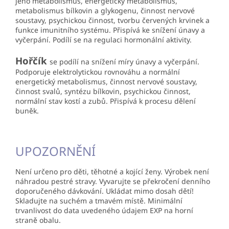
jeho metabolismus, energetický metabolismus,
metabolismus bílkovin a glykogenu, činnost nervové
soustavy, psychickou činnost, tvorbu červených krvinek a
funkce imunitního systému. Přispívá ke snížení únavy a
vyčerpání. Podílí se na regulaci hormonální aktivity.
Hořčík
se podílí na snížení míry únavy a vyčerpání.
Podporuje elektrolytickou rovnováhu a normální
energetický metabolismus, činnost nervové soustavy,
činnost svalů, syntézu bílkovin, psychickou činnost,
normální stav kostí a zubů. Přispívá k procesu dělení
buněk.
UPOZORNĚNÍ
Není určeno pro děti, těhotné a kojící ženy. Výrobek není
náhradou pestré stravy. Vyvarujte se překročení denního
doporučeného dávkování. Ukládat mimo dosah dětí!
Skladujte na suchém a tmavém místě. Minimální
trvanlivost do data uvedeného údajem EXP na horní
straně obalu.