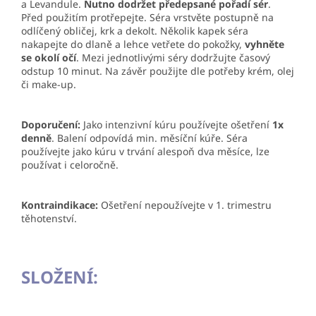
a Levandule.
Nutno dodržet předepsané pořadí sér
.
Před použitím protřepejte. Séra vrstvěte postupně na
odlíčený obličej, krk a dekolt. Několik kapek séra
nakapejte do dlaně a lehce vetřete do pokožky,
vyhněte
se okolí očí
. Mezi jednotlivými séry dodržujte časový
odstup 10 minut. Na závěr použijte dle potřeby krém, olej
či make-up.
Doporučení:
Jako intenzivní kúru používejte ošetření
1x
denně
. Balení odpovídá min. měsíční kúře. Séra
používejte jako kúru v trvání alespoň dva měsíce, lze
používat i celoročně.
Kontraindikace:
Ošetření nepoužívejte v 1. trimestru
těhotenství.
SLOŽENÍ: