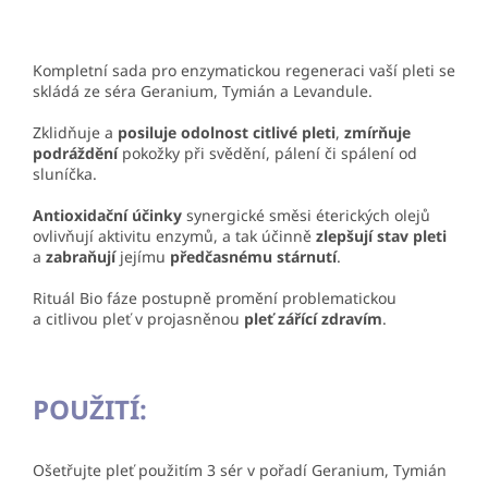
Kompletní sada pro enzymatickou regeneraci vaší pleti se
skládá ze séra Geranium, Tymián a Levandule.
Zklidňuje a
posiluje odolnost citlivé pleti
,
zmírňuje
podráždění
pokožky při svědění, pálení či spálení od
sluníčka.
Antioxidační účinky
synergické směsi éterických olejů
ovlivňují aktivitu enzymů, a tak účinně
zlepšují stav pleti
a
zabraňují
jejímu
předčasnému stárnutí
.
Rituál Bio fáze postupně promění problematickou
a citlivou pleť v projasněnou
pleť zářící zdravím
.
POUŽITÍ:
Ošetřujte pleť použitím 3 sér v pořadí Geranium, Tymián