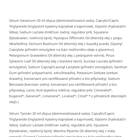
Sérum Geranium 20 ml (Aqua (demineralizovaná voda), Caprylic/Capric
Triglyceride (triglycerid kyseliny kaprylové a kaprinové), Glycerin (hydratační
látka), Sodium Lactate (mléčnan sodný, regulátor pH), Squalane
(fytoskvalan, rostlinný lipid), Hyssopus Officinalis Oil (éterický olej z yzopu
lékařského), Ocimum Basilicum Oil (éterický olej z bazalky pravé), Glyceryl
Caprylate (přírodní emulgátor na bázi rostlinného oleje a glycerinu),
Pelargonium Graveolens Oil (éterický olej z pelargonie vonné), Pinus
Sylvestris Leaf Oil (éterický olej z borovice lesní), Sucrose Laurate (přírodní
emulgátor), Sodium Caproyl/Lauroyl Lactylate (přírodní emulgátor), Xanthan
Gum (přírodní polysacharid, zahušťovadlo), Potassium Sorbate (sorban
draselný, konzervant pro certifikované přírodní a bio přípravky), Sodium
Benzoate (benzoan sodný, konzervant pro certifikované přírodní a bio
přípravky), Lactic Acid (kyselina mléčná, regulátor pH), Citronellol*,
Eugenol*, Geraniol*, Limonene*, Linalool*, Citral*.*-z přírodních éterických
olejů.)
Sérum Tymián 20 ml (Aqua (demineralizovaná voda), Caprylic/Capric
Triglyceride (triglycerid kyseliny kaprylové a kaprinové), Glycerin (hydratační
látka), Sodium Lactate (mléčnan sodný, regulátor pH), Squalane
(fytoskvalan, rostlinný lipid), Mentha Piperita Oil (éterický olej z máty
peprné), Glyceryl Caprylate (přírodní emulgátor na bázi rostlinného oleje