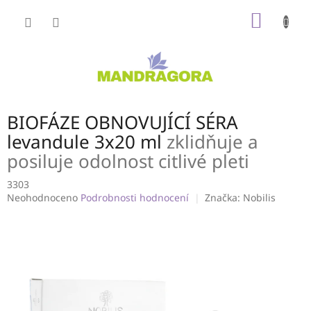
Přejít
NÁKUP
na
obsah
KOŠÍK
BIOFÁZE OBNOVUJÍCÍ SÉRA
levandule 3x20 ml
zklidňuje a
posiluje odolnost citlivé pleti
3303
Průměrné
Neohodnoceno
Podrobnosti hodnocení
Značka:
Nobilis
hodnocení
produktu
je
0,0
z
5
hvězdiček.