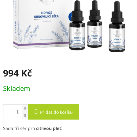
994 Kč
Měrná
Skladem
cena:
Přidat do košíku
Sada tří sér pro
citlivou pleť
.