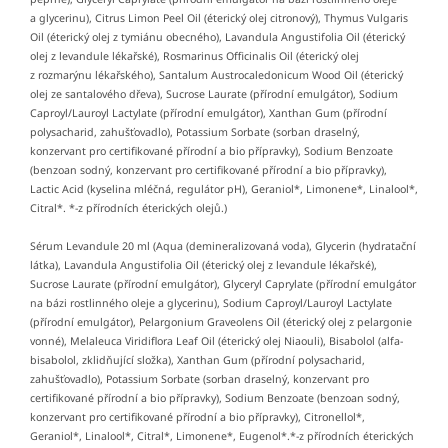
a glycerinu), Citrus Limon Peel Oil (éterický olej citronový), Thymus Vulgaris
Oil (éterický olej z tymiánu obecného), Lavandula Angustifolia Oil (éterický
olej z levandule lékařské), Rosmarinus Officinalis Oil (éterický olej
z rozmarýnu lékařského), Santalum Austrocaledonicum Wood Oil (éterický
olej ze santalového dřeva), Sucrose Laurate (přírodní emulgátor), Sodium
Caproyl/Lauroyl Lactylate (přírodní emulgátor), Xanthan Gum (přírodní
polysacharid, zahušťovadlo), Potassium Sorbate (sorban draselný,
konzervant pro certifikované přírodní a bio přípravky), Sodium Benzoate
(benzoan sodný, konzervant pro certifikované přírodní a bio přípravky),
Lactic Acid (kyselina mléčná, regulátor pH), Geraniol*, Limonene*, Linalool*,
Citral*. *-z přírodních éterických olejů.)
Sérum Levandule 20 ml (Aqua (demineralizovaná voda), Glycerin (hydratační
látka), Lavandula Angustifolia Oil (éterický olej z levandule lékařské),
Sucrose Laurate (přírodní emulgátor), Glyceryl Caprylate (přírodní emulgátor
na bázi rostlinného oleje a glycerinu), Sodium Caproyl/Lauroyl Lactylate
(přírodní emulgátor), Pelargonium Graveolens Oil (éterický olej z pelargonie
vonné), Melaleuca Viridiflora Leaf Oil (éterický olej Niaouli), Bisabolol (alfa-
bisabolol, zklidňující složka), Xanthan Gum (přírodní polysacharid,
zahušťovadlo), Potassium Sorbate (sorban draselný, konzervant pro
certifikované přírodní a bio přípravky), Sodium Benzoate (benzoan sodný,
konzervant pro certifikované přírodní a bio přípravky), Citronellol*,
Geraniol*, Linalool*, Citral*, Limonene*, Eugenol*.*-z přírodních éterických