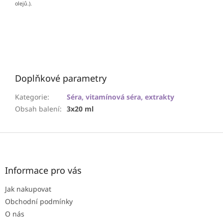
olejů.).
Doplňkové parametry
Kategorie
:
Séra, vitamínová séra, extrakty
Obsah balení
:
3x20 ml
Z
á
p
a
Informace pro vás
t
Jak nakupovat
í
Obchodní podmínky
O nás