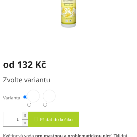
od
132 Kč
Měrná
Zvolte variantu
cena:
Varianta
Přidat do košíku
Květinová voda
pro mastnou a problematickou pleť
. Zklidní