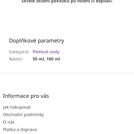
Skvěle zklidní pokožku po holení či depilaci.
Doplňkové parametry
Kategorie
:
Pleťové vody
Balení
:
50 ml, 100 ml
Z
á
p
a
Informace pro vás
t
Jak nakupovat
í
Obchodní podmínky
O nás
Platba a doprava