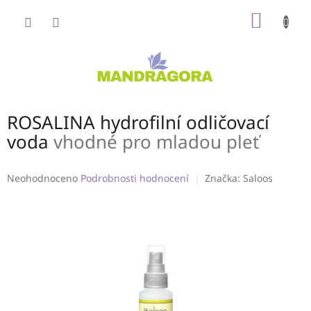
Přejít
NÁKUP
na
obsah
KOŠÍK
ROSALINA hydrofilní odličovací
voda
vhodné pro mladou pleť
Průměrné
Neohodnoceno
Podrobnosti hodnocení
Značka:
Saloos
hodnocení
produktu
je
0,0
z
5
hvězdiček.