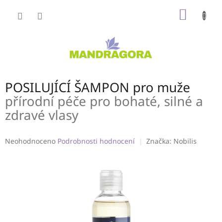
Přejít
NÁKUP
na
obsah
KOŠÍK
POSILUJÍCÍ ŠAMPON pro muže
přírodní péče pro bohaté, silné a
zdravé vlasy
Průměrné
Neohodnoceno
Podrobnosti hodnocení
Značka:
Nobilis
hodnocení
produktu
je
0,0
z
5
hvězdiček.