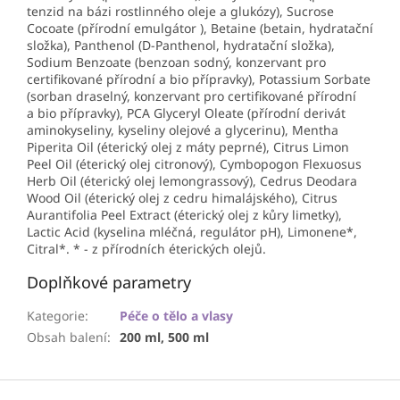
tenzid na bázi rostlinného oleje a glukózy), Sucrose
Cocoate (přírodní emulgátor ), Betaine (betain, hydratační
složka), Panthenol (D-Panthenol, hydratační složka),
Sodium Benzoate (benzoan sodný, konzervant pro
certifikované přírodní a bio přípravky), Potassium Sorbate
(sorban draselný, konzervant pro certifikované přírodní
a bio přípravky), PCA
Glyceryl Oleate (přírodní derivát
aminokyseliny, kyseliny olejové a glycerinu), Mentha
Piperita Oil (éterický olej z máty peprné), Citrus Limon
Peel Oil (éterický olej citronový), Cymbopogon Flexuosus
Herb Oil (éterický olej lemongrassový), Cedrus Deodara
Wood Oil (éterický olej z cedru himalájského), Citrus
Aurantifolia Peel Extract (éterický olej z kůry limetky),
Lactic Acid (kyselina mléčná, regulátor pH), Limonene*,
Citral*. * - z přírodních éterických olejů.
Doplňkové parametry
Kategorie
:
Péče o tělo a vlasy
Obsah balení
:
200 ml, 500 ml
Z