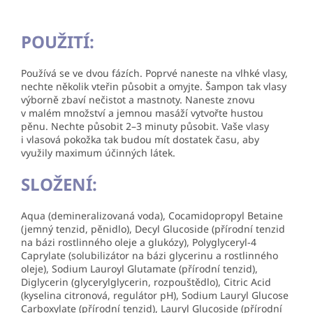
POUŽITÍ:
Používá se ve dvou fázích. Poprvé naneste na vlhké vlasy,
nechte několik vteřin působit a omyjte. Šampon tak vlasy
výborně zbaví nečistot a mastnoty. Naneste znovu
v malém množství a jemnou masáží vytvořte hustou
pěnu. Nechte působit 2–3 minuty působit. Vaše vlasy
i vlasová pokožka tak budou mít dostatek času, aby
využily maximum účinných látek.
SLOŽENÍ:
Aqua (demineralizovaná voda), Cocamidopropyl Betaine
(jemný tenzid, pěnidlo), Decyl Glucoside (přírodní tenzid
na bázi rostlinného oleje a glukózy), Polyglyceryl-4
Caprylate (solubilizátor na bázi glycerinu a rostlinného
oleje), Sodium Lauroyl Glutamate (přírodní tenzid),
Diglycerin (glycerylglycerin, rozpouštědlo), Citric Acid
(kyselina citronová, regulátor pH), Sodium Lauryl Glucose
Carboxylate (přírodní tenzid), Lauryl Glucoside (přírodní