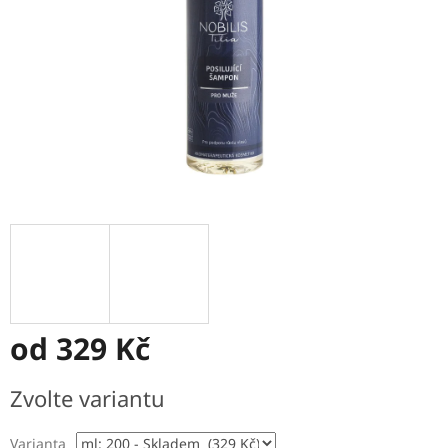
od
329 Kč
Měrná
Zvolte variantu
cena:
Varianta