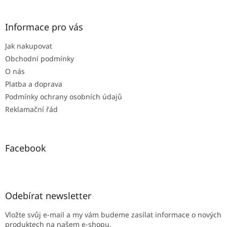
á
p
a
Informace pro vás
t
Jak nakupovat
í
Obchodní podmínky
O nás
Platba a doprava
Podmínky ochrany osobních údajů
Reklamační řád
Facebook
Odebírat newsletter
Vložte svůj e-mail a my vám budeme zasílat informace o nových
produktech na našem e-shopu.