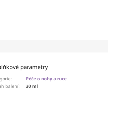
lňkové parametry
gorie
:
Péče o nohy a ruce
h balení
:
30 ml