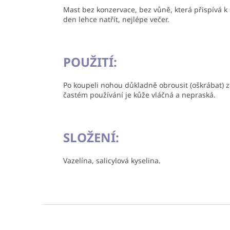
Mast bez konzervace, bez vůně, která p
řispívá k
den lehce natřít, nejlépe večer.
POUŽITÍ:
Po koupeli nohou důkladně obrousit (oškrábat) zt
častém používání je kůže vláčná a nepraská.
SLOŽENÍ:
Vazelína, salicylová kyselina.
Z
á