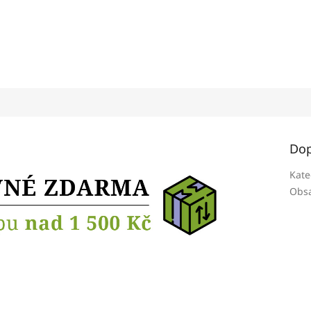
Dop
Kate
Obsa