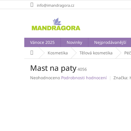
Přejít
info@imandragora.cz
na
obsah
Vánoce 2025
Novinky
Nejprodávanější
Domů
Kosmetika
Tělová kosmetika
Péč
Mast na paty
4056
Průměrné
Neohodnoceno
Podrobnosti hodnocení
Značka:
hodnocení
produktu
je
0,0
z
5
hvězdiček.