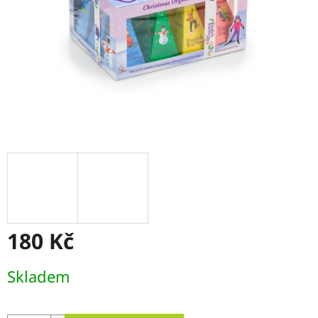
180 Kč
Měrná
Skladem
cena: