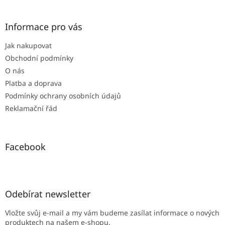
á
p
a
Informace pro vás
t
Jak nakupovat
í
Obchodní podmínky
O nás
Platba a doprava
Podmínky ochrany osobních údajů
Reklamační řád
Facebook
Odebírat newsletter
Vložte svůj e-mail a my vám budeme zasílat informace o nových
produktech na našem e-shopu.