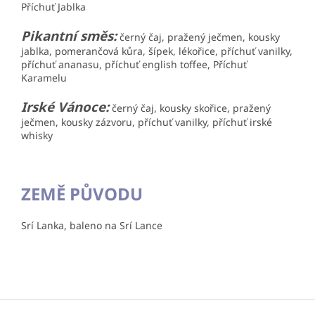
Příchuť Jablka
Pikantní směs:
černý čaj, pražený ječmen, kousky
jablka, pomerančová kůra, šípek, lékořice, příchuť vanilky,
příchuť ananasu, příchuť english toffee, Příchuť
Karamelu
Irské Vánoce:
černý čaj, kousky skořice, pražený
ječmen, kousky zázvoru, příchuť vanilky, příchuť irské
whisky
ZEMĚ PŮVODU
Srí Lanka, baleno na Srí Lance
Z