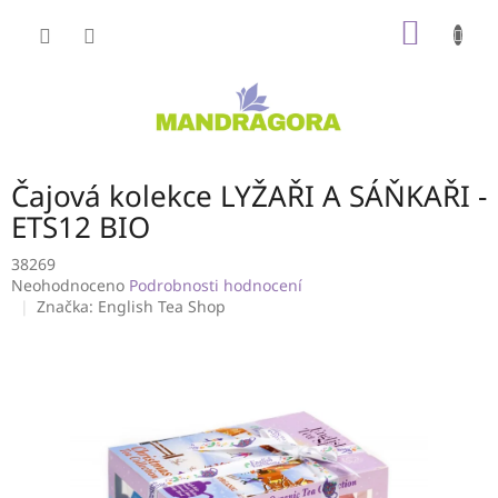
Přejít
NÁKUP
na
obsah
KOŠÍK
Čajová kolekce LYŽAŘI A SÁŇKAŘI -
ETS12 BIO
38269
Průměrné
Neohodnoceno
Podrobnosti hodnocení
hodnocení
Značka:
English Tea Shop
produktu
je
0,0
z
5
hvězdiček.