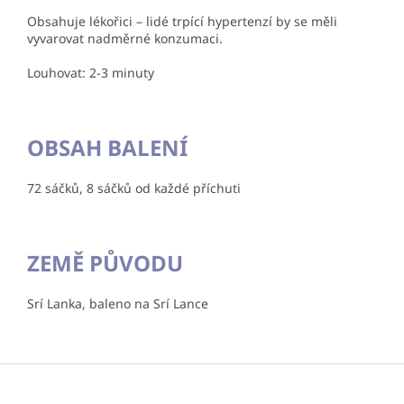
Obsahuje lékořici – lidé trpící hypertenzí by se měli
vyvarovat nadměrné konzumaci.
Louhovat: 2-3 minuty
OBSAH BALENÍ
72 sáčků, 8 sáčků od každé příchuti
ZEMĚ PŮVODU
Srí Lanka, baleno na Srí Lance
Z
á