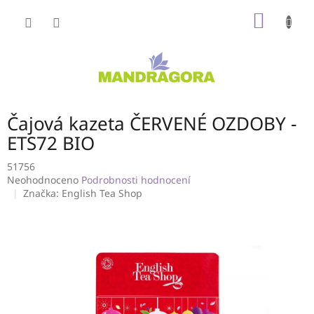
Přejít
NÁKUP
na
obsah
KOŠÍK
Čajová kazeta ČERVENÉ OZDOBY -
ETS72 BIO
51756
Průměrné
Neohodnoceno
Podrobnosti hodnocení
hodnocení
Značka:
English Tea Shop
produktu
je
0,0
z
5
hvězdiček.