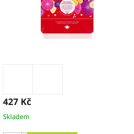
427 Kč
Měrná
Skladem
cena: