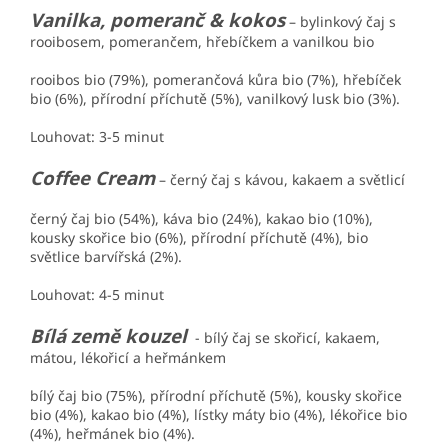
Vanilka, pomeranč & kokos
– bylinkový čaj s
rooibosem, pomerančem, hřebíčkem a vanilkou bio
rooibos bio (79%), pomerančová kůra bio (7%), hřebíček
bio (6%), přírodní příchutě (5%), vanilkový lusk bio (3%).
Louhovat: 3-5 minut
Coffee Cream
– černý čaj s kávou, kakaem a světlicí
černý čaj bio (54%), káva bio (24%), kakao bio (10%),
kousky skořice bio (6%), přírodní příchutě (4%), bio
světlice barvířská (2%).
Louhovat: 4-5 minut
Bílá země kouzel
- bílý čaj se skořicí, kakaem,
mátou, lékořicí a heřmánkem
bílý čaj bio (75%), přírodní příchutě (5%), kousky skořice
bio (4%), kakao bio (4%), lístky máty bio (4%), lékořice bio
(4%), heřmánek bio (4%).