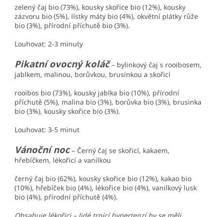
zelený čaj bio (73%), kousky skořice bio (12%), kousky
zázvoru bio (5%), lístky máty bio (4%), okvětní plátky růže
bio (3%), přírodní příchutě bio (3%).
Louhovat: 2-3 minuty
Pikatní ovocný koláč
– bylinkový čaj s rooibosem,
jablkem, malinou, borůvkou, brusinkou a skořicí
rooibos bio (73%), kousky jablka bio (10%), přírodní
příchutě (5%), malina bio (3%), borůvka bio (3%), brusinka
bio (3%), kousky skořice bio (3%).
Louhovat: 3-5 minut
Vánoční noc
– Černý čaj se skořicí, kakaem,
hřebíčkem, lékořicí a vanilkou
černý čaj bio (62%), kousky skořice bio (12%), kakao bio
(10%), hřebíček bio (4%), lékořice bio (4%), vanilkový lusk
bio (4%), přírodní příchutě (4%).
Obsahuje lékořici – lidé trpící hypertenzí by se měli