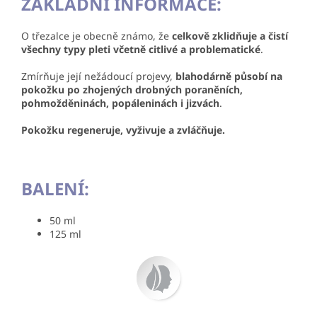
ZÁKLADNÍ INFORMACE:
O třezalce je obecně známo, že
celkově zklidňuje a čistí
všechny typy pleti včetně citlivé a problematické
.
Zmírňuje její nežádoucí projevy,
blahodárně působí na
pokožku po zhojených drobných poraněních,
pohmožděninách, popáleninách i jizvách
.
Pokožku regeneruje, vyživuje a zvláčňuje.
BALENÍ:
50 ml
125 ml