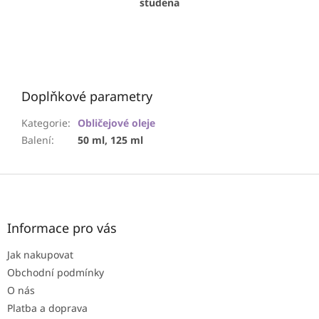
studena
Doplňkové parametry
Kategorie
:
Obličejové oleje
Balení
:
50 ml, 125 ml
Z
á
p
a
Informace pro vás
t
Jak nakupovat
í
Obchodní podmínky
O nás
Platba a doprava