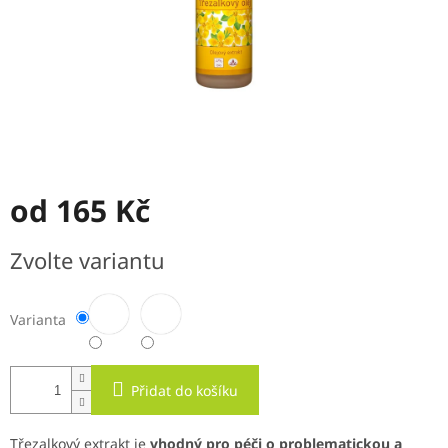
od
165 Kč
Měrná
Zvolte variantu
cena:
Varianta
Přidat do košíku
Třezalkový extrakt je
vhodný pro péči o problematickou a