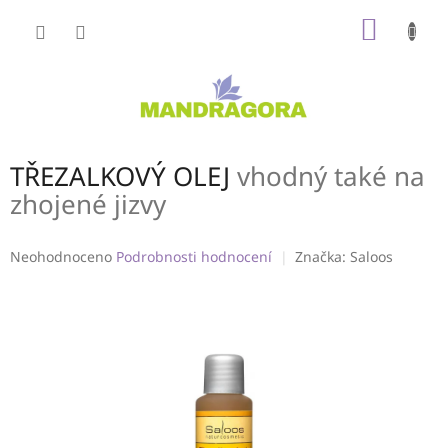
Přejít
NÁKUP
na
obsah
KOŠÍK
TŘEZALKOVÝ OLEJ
vhodný také na
zhojené jizvy
Průměrné
Neohodnoceno
Podrobnosti hodnocení
Značka:
Saloos
hodnocení
produktu
je
0,0
z
5
hvězdiček.