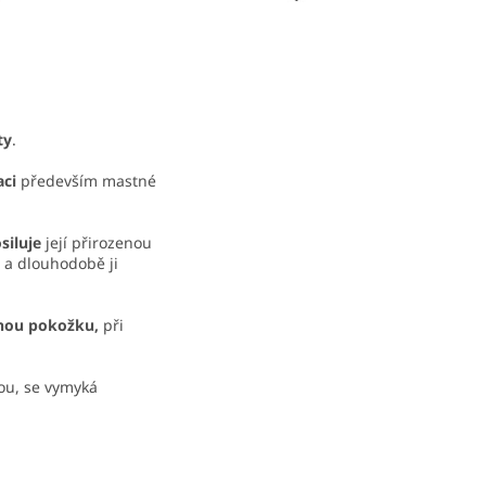
ty
.
aci
především mastné
siluje
její přirozenou
 a dlouhodobě ji
ěnou pokožku,
při
lou, se vymyká