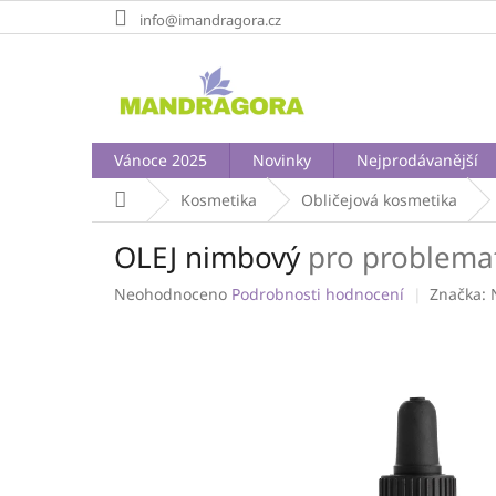
Přejít
info@imandragora.cz
na
obsah
Vánoce 2025
Novinky
Nejprodávanější
Domů
Kosmetika
Obličejová kosmetika
OLEJ nimbový
pro problemat
Průměrné
Neohodnoceno
Podrobnosti hodnocení
Značka:
hodnocení
produktu
je
0,0
z
5
hvězdiček.