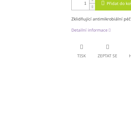
Přidat do ko
Zklidňující antimikrobiální pé
Detailní informace
TISK
ZEPTAT SE