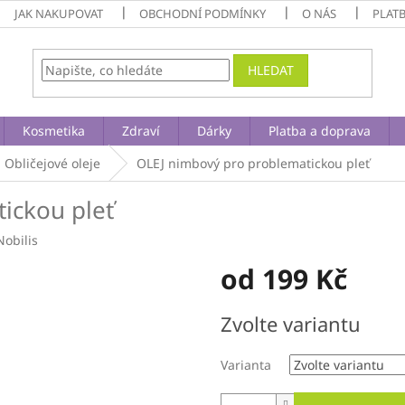
JAK NAKUPOVAT
OBCHODNÍ PODMÍNKY
O NÁS
PLAT
HLEDAT
Kosmetika
Zdraví
Dárky
Platba a doprava
Obličejové oleje
OLEJ nimbový
pro problematickou pleť
ickou pleť
Nobilis
od
199 Kč
Měrná
Zvolte variantu
cena:
Varianta