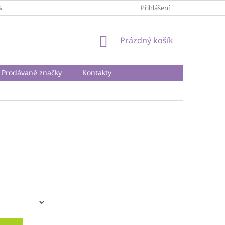
BA A DOPRAVA
PODMÍNKY OCHRANY OSOBNÍCH ÚDAJŮ
Přihlášení
REKLA
NÁKUPNÍ
Prázdný košík
KOŠÍK
Prodávané značky
Kontakty