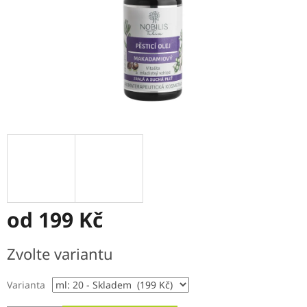
od
199 Kč
Měrná
Zvolte variantu
cena:
Varianta