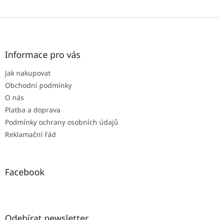
Z
á
p
a
Informace pro vás
t
Jak nakupovat
í
Obchodní podmínky
O nás
Platba a doprava
Podmínky ochrany osobních údajů
Reklamační řád
Facebook
Odebírat newsletter