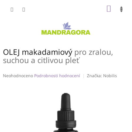
Přejít
NÁKUP
na
obsah
KOŠÍK
OLEJ makadamiový
pro zralou,
suchou a citlivou pleť
Průměrné
Neohodnoceno
Podrobnosti hodnocení
Značka:
Nobilis
hodnocení
produktu
je
0,0
z
5
hvězdiček.