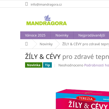
Přejít
info@imandragora.cz
na
obsah
Vánoce 2025
Novinky
Nejprodávanější
Domů
Novinky
ŽÍLY & CÉVY
pro zdravé tepny
ŽÍLY & CÉVY
pro zdravé tepny
Průměrné
Neohodnoceno
Podrobnosti h
Novinka
Tip
hodnocení
produktu
je
0,0
z
5
hvězdiček.