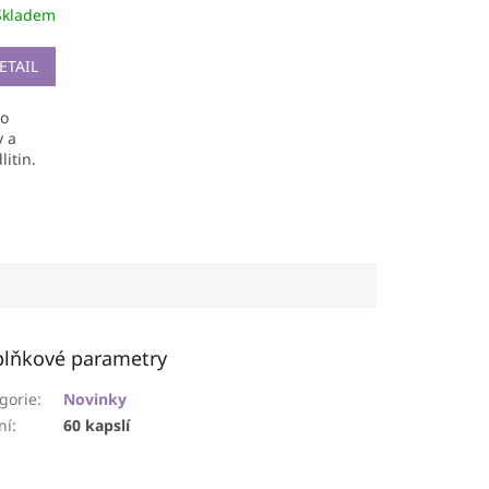
Skladem
ETAIL
ho
y a
litin.
lňkové parametry
gorie
:
Novinky
ní
:
60 kapslí