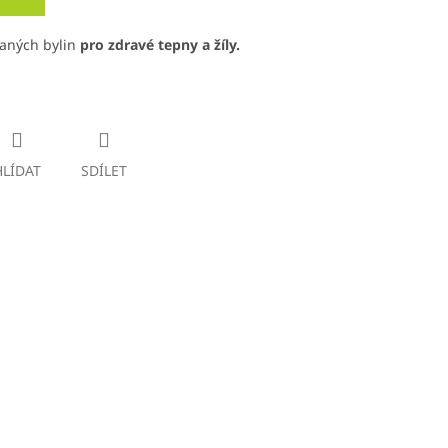
raných bylin
pro zdravé tepny a žíly.
HLÍDAT
SDÍLET