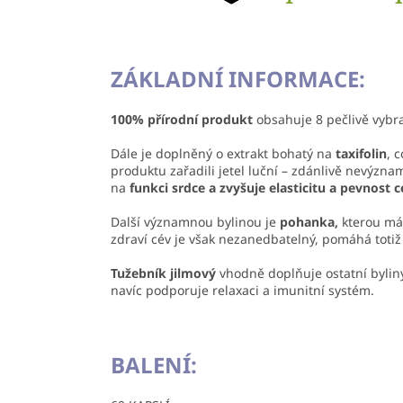
ZÁKLADNÍ INFORMACE:
100% přírodní produkt
obsahuje 8 pečlivě vybra
Dále je doplněný o extrakt bohatý na
taxifolin
, 
produktu zařadili jetel luční – zdánlivě nevýzna
na
funkci srdce a zvyšuje elasticitu a pevnost c
Další významnou bylinou je
pohanka,
kterou má 
zdraví cév je však nezanedbatelný, pomáhá toti
Tužebník jilmový
vhodně doplňuje ostatní byliny
navíc podporuje relaxaci a imunitní systém.
BALENÍ: