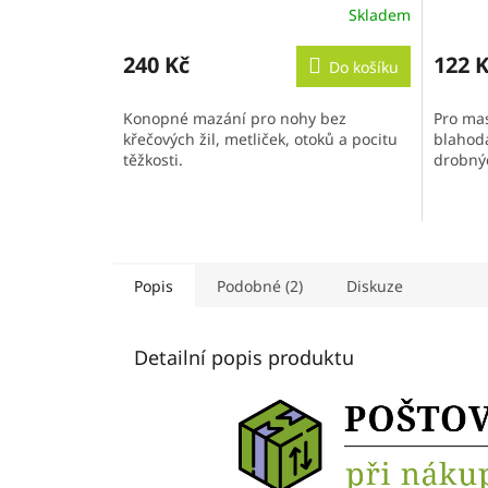
Skladem
240 Kč
122 
Do košíku
Konopné mazání pro nohy bez
Pro mas
křečových žil, metliček, otoků a pocitu
blahodá
těžkosti.
drobný
Popis
Podobné (2)
Diskuze
Detailní popis produktu