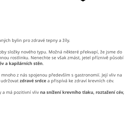
ných bylin pro zdravé tepny a žíly.
coby složky nového typu. Možná některé překvapí, že jsme do
mnou rostlinku. Nenechte se však zmást, jetel příznivě působí
év a kapilárních stěn
.
mnoho z nás spojenou především s gastronomií. Její vliv na
ž udržovat
zdravé srdce
a přispívá ke zdraví krevních cév.
 a má pozitivní vliv
na snížení krevního tlaku, roztažení cév,