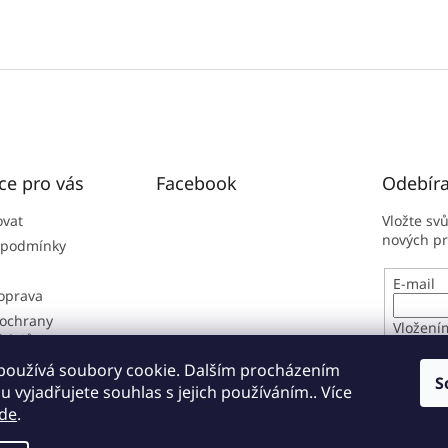
ce pro vás
Facebook
Odebíra
ovat
Vložte sv
nových p
 podmínky
E-mail
doprava
ochrany
Vložení
údajů
osobníc
í řád
používá soubory cookie. Dalším procházením
S
 vyjadřujete souhlas s jejich používáním.. Více
PŘIHL
de
.