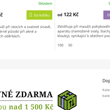
Skladem
122 Kč
Kč
od
D
Do košíku
Zklidňuje při masáži pohybové
áž při otocích a svalové únavě,
aparátu (namožené svaly, šlach
rně působí při akné a
klouby), vynikající k ošetření pod
ch oděrkách.
100
50
Dop
Kate
bale