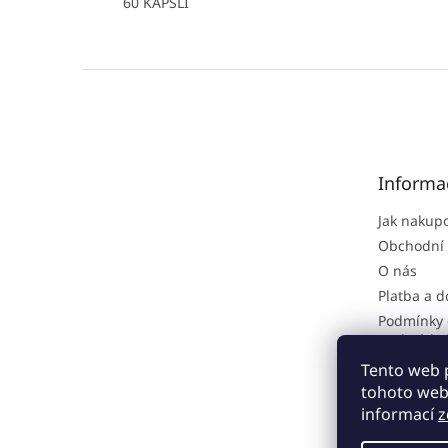
60 KAPSLÍ
Z
á
p
a
t
Informa
í
Jak nakup
Obchodní
O nás
Platba a 
Podmínky 
osobních 
Reklamačn
Tento web 
tohoto webu
informací
z