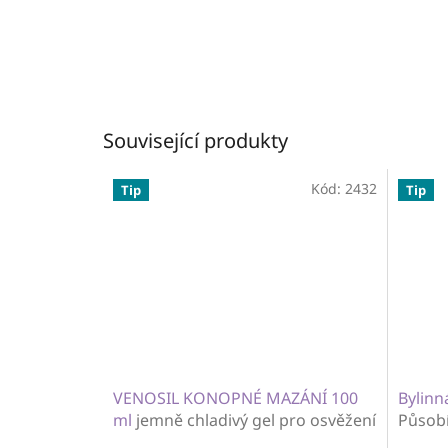
Související produkty
Kód:
2432
Tip
Tip
VENOSIL KONOPNÉ MAZÁNÍ 100
Bylinn
ml
jemně chladivý gel pro osvěžení
Působí
unavených, těžkých nohou
drobn