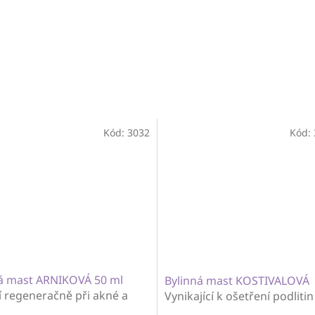
Kód:
3032
Kód:
á mast ARNIKOVÁ 50 ml
Bylinná mast KOSTIVALOVÁ
 regeneračně při akné a
Vynikající k ošetření podlitin
ých oděrkách