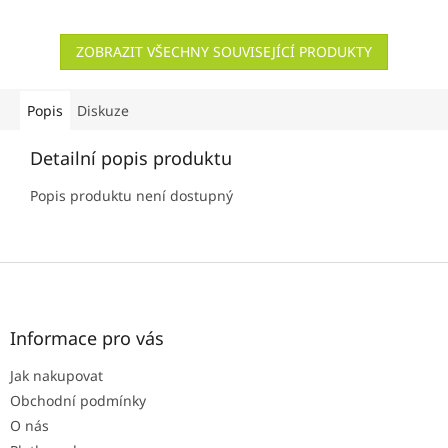
ZOBRAZIT VŠECHNY SOUVISEJÍCÍ PRODUKTY
Popis
Diskuze
Detailní popis produktu
Popis produktu není dostupný
Z
á
p
a
Informace pro vás
t
Jak nakupovat
í
Obchodní podmínky
O nás