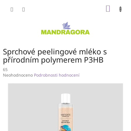
Přejít
NÁKUP
na
obsah
KOŠÍK
Sprchové peelingové mléko s
přírodním polymerem P3HB
65
Průměrné
Neohodnoceno
Podrobnosti hodnocení
hodnocení
produktu
je
0,0
z
5
hvězdiček.