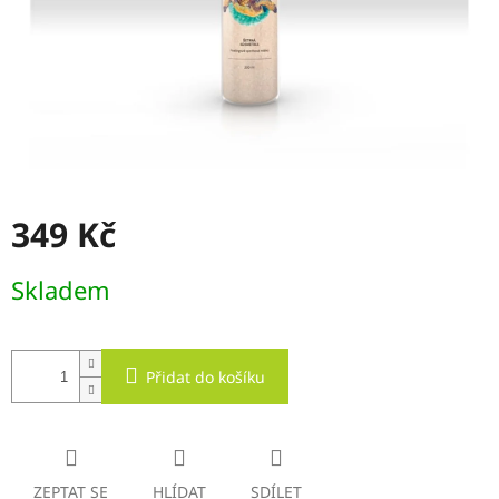
349 Kč
Měrná
Skladem
cena:
Přidat do košíku
ZEPTAT SE
HLÍDAT
SDÍLET