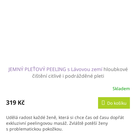
JEMNÝ PLEŤOVÝ PEELING s Lávovou zemí
hloubkové
čištění citlivé i podrážděné pleti
Skladem
319 Kč
Do košíku
Udělá radost každé ženě, která si chce čas od času dopřát
exkluzivní peelingovou masáž. Zvláště potěší ženy
s problematickou pokožkou.