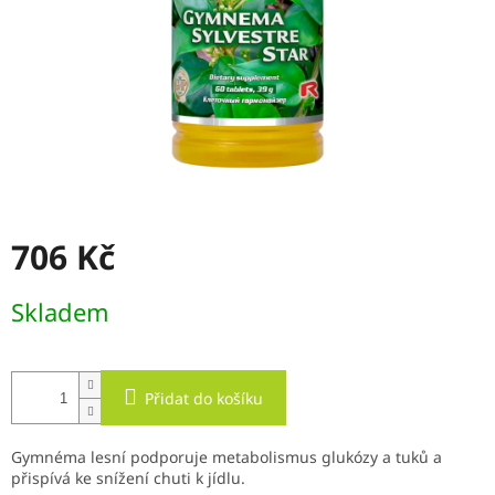
706 Kč
Měrná
Skladem
cena:
Přidat do košíku
Gymnéma lesní podporuje metabolismus glukózy a tuků a
přispívá ke snížení chuti k jídlu.