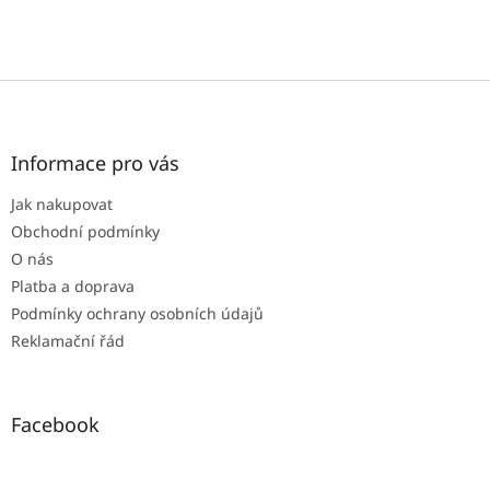
Z
á
p
a
Informace pro vás
t
Jak nakupovat
í
Obchodní podmínky
O nás
Platba a doprava
Podmínky ochrany osobních údajů
Reklamační řád
Facebook