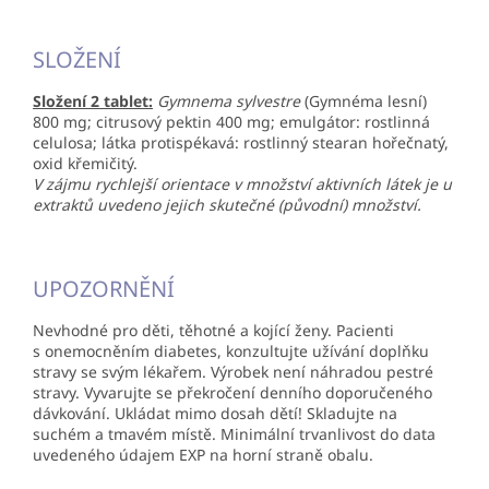
SLOŽENÍ
Složení 2 tablet:
Gymnema sylvestre
(Gymnéma lesní)
800 mg; citrusový pektin 400 mg; emulgátor: rostlinná
celulosa; látka protispékavá: rostlinný stearan hořečnatý,
oxid křemičitý.
V zájmu rychlejší orientace v množství aktivních látek je u
extraktů uvedeno jejich skutečné (původní) množství.
UPOZORNĚNÍ
Nevhodné pro děti, těhotné a kojící ženy. Pacienti
s onemocněním diabetes, konzultujte užívání doplňku
stravy se svým lékařem. Výrobek není náhradou pestré
stravy. Vyvarujte se překročení denního doporučeného
dávkování. Ukládat mimo dosah dětí! Skladujte na
suchém a tmavém místě. Minimální trvanlivost do data
uvedeného údajem EXP na horní straně obalu.