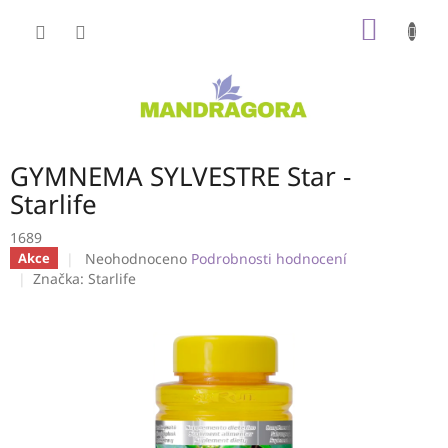
Přejít
NÁKUP
na
obsah
KOŠÍK
GYMNEMA SYLVESTRE Star -
Starlife
1689
Průměrné
Neohodnoceno
Podrobnosti hodnocení
Akce
hodnocení
Značka:
Starlife
produktu
je
0,0
z
5
hvězdiček.