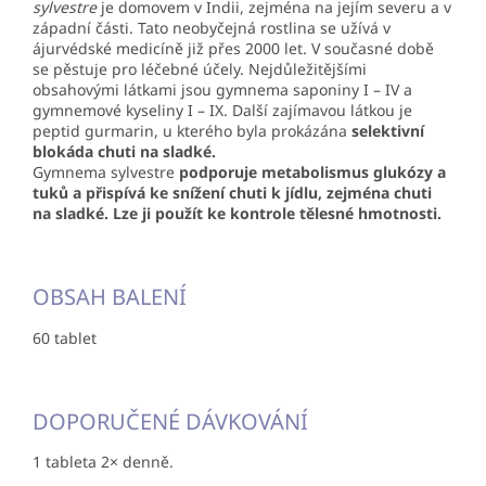
sylvestre
je domovem v Indii, zejména na jejím severu a v
západní části. Tato neobyčejná rostlina se užívá v
ájurvédské medicíně již přes 2000 let. V současné době
se pěstuje pro léčebné účely. Nejdůležitějšími
obsahovými látkami jsou gymnema saponiny I – IV a
gymnemové kyseliny I – IX. Další zajímavou látkou je
peptid gurmarin, u kterého byla prokázána
selektivní
blokáda chuti na sladké.
Gymnema sylvestre
podporuje metabolismus glukózy a
tuků a přispívá ke snížení chuti k jídlu, zejména chuti
na sladké. Lze ji použít ke kontrole tělesné hmotnosti.
OBSAH BALENÍ
60 tablet
DOPORUČENÉ DÁVKOVÁNÍ
1 tableta 2× denně.