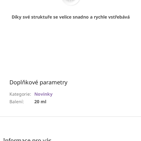
Díky své struktuře se velice snadno a rychle vstřebává
Doplňkové parametry
Kategorie
:
Novinky
Balení
:
20 ml
Z
á
p
a
Informace pro vás