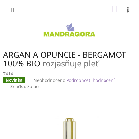
Přejít
NÁKUP
na
obsah
KOŠÍK
ARGAN A OPUNCIE - BERGAMOT
100% BIO
rozjasňuje pleť
7414
Průměrné
Neohodnoceno
Podrobnosti hodnocení
Novinka
hodnocení
Značka:
Saloos
produktu
je
0,0
z
5
hvězdiček.