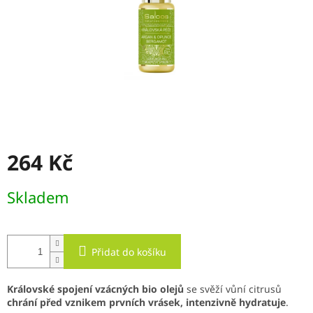
264 Kč
Měrná
Skladem
cena:
Přidat do košíku
Královské spojení vzácných bio olejů
se svěží vůní citrusů
chrání před vznikem prvních vrásek, intenzivně hydratuje
.