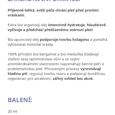
Příjemně lehká, svěží péče chrání pleť před prvními
vráskami
.
Extra bio arganový olej
intenzivně hydratuje, hloubkově
vyživuje a předchází předčasnému stárnutí pleti
.
Bio opunciový olej
podporuje tvorbu kolagenu
a pomáhá
vyhlazovat mimické vrásky.
100% přírodní bio bergamot a bio meduňka dodávají
složení sexy optimistickou vůni a se svými
antimikrobiálními vlastnostmi napomáhají šetrné péči o
problematickou pleť. Přirozenými procesy
vyrovnávají
hladinu pH
, regulují tvorbu mazu a podporují buněčnou
regeneraci pro atraktivní,
zářivý vzhled bez akné
.
BALENÍ:
20 ml