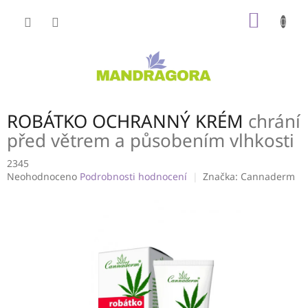
Přejít
NÁKUP
na
obsah
KOŠÍK
ROBÁTKO OCHRANNÝ KRÉM
chrání
před větrem a působením vlhkosti
2345
Průměrné
Neohodnoceno
Podrobnosti hodnocení
Značka:
Cannaderm
hodnocení
produktu
je
0,0
z
5
hvězdiček.