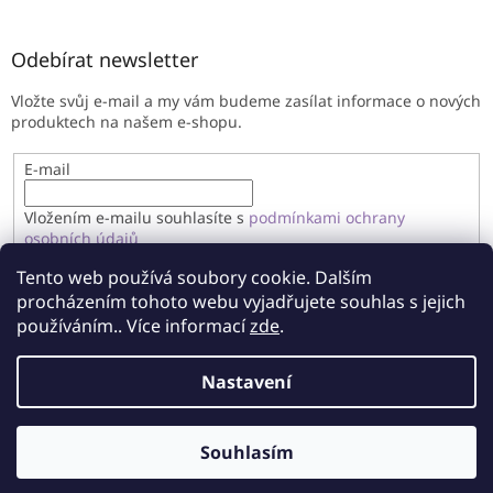
Odebírat newsletter
Vložte svůj e-mail a my vám budeme zasílat informace o nových
produktech na našem e-shopu.
E-mail
Vložením e-mailu souhlasíte s
podmínkami ochrany
osobních údajů
Tento web používá soubory cookie. Dalším
PŘIHLÁSIT SE
procházením tohoto webu vyjadřujete souhlas s jejich
používáním.. Více informací
zde
.
Nastavení
Vytvořil Shoptet
Souhlasím
Copyright 2026
Imandragora
. Všechna práva vyhrazena.