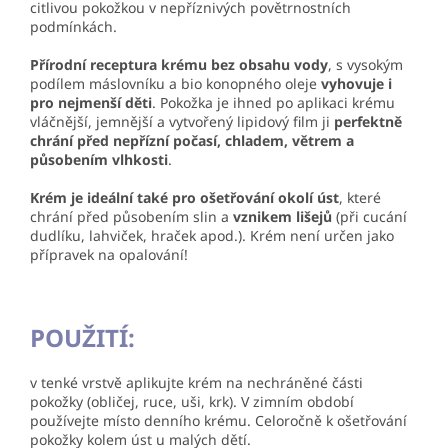
citlivou pokožkou v nepříznivých povětrnostních
podmínkách.
Přírodní receptura krému bez obsahu vody
, s vysokým
podílem máslovníku a bio konopného oleje
vyhovuje i
pro nejmenší děti
. Pokožka je ihned po aplikaci krému
vláčnější, jemnější a vytvořený lipidový film ji
perfektně
chrání před nepřízní počasí, chladem, větrem a
působením vlhkosti
.
Krém je ideální také pro ošetřování okolí úst
, které
chrání před působením slin a
vznikem lišejů
(při cucání
dudlíku, lahviček, hraček apod.). Krém není určen jako
přípravek na opalování!
POUŽITÍ:
v tenké vrstvě aplikujte krém na nechráněné části
pokožky (obličej, ruce, uši, krk). V zimním období
používejte místo denního krému. Celoročně k ošetřování
pokožky kolem úst u malých dětí.