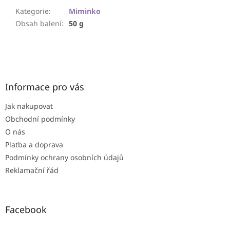
Kategorie
:
Miminko
Obsah balení
:
50 g
Z
á
p
a
Informace pro vás
t
Jak nakupovat
í
Obchodní podmínky
O nás
Platba a doprava
Podmínky ochrany osobních údajů
Reklamační řád
Facebook