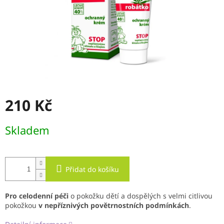
210 Kč
Měrná
Skladem
cena:
Přidat do košíku
Pro celodenní péči
o pokožku dětí a dospělých s velmi citlivou
pokožkou
v nepříznivých povětrnostních podmínkách
.