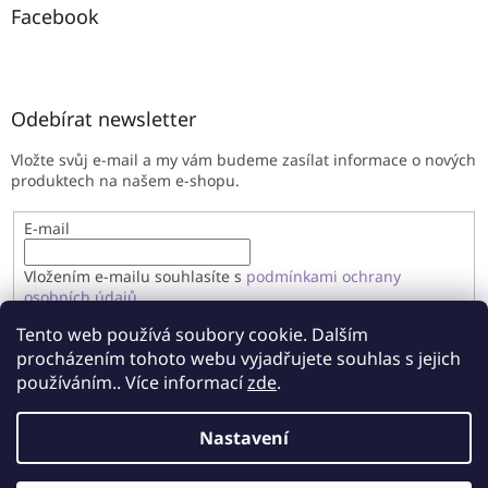
Facebook
Odebírat newsletter
Vložte svůj e-mail a my vám budeme zasílat informace o nových
produktech na našem e-shopu.
E-mail
Vložením e-mailu souhlasíte s
podmínkami ochrany
osobních údajů
Tento web používá soubory cookie. Dalším
PŘIHLÁSIT SE
procházením tohoto webu vyjadřujete souhlas s jejich
používáním.. Více informací
zde
.
Nastavení
Vytvořil Shoptet