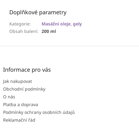
Doplňkové parametry
Kategorie
:
Masážní oleje, gely
Obsah balení
:
200 ml
Z
á
p
a
Informace pro vás
t
Jak nakupovat
í
Obchodní podmínky
O nás
Platba a doprava
Podmínky ochrany osobních údajů
Reklamační řád