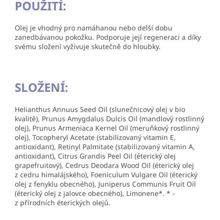
POUŽITÍ:
Olej je vhodný pro namáhanou nebo delší dobu
zanedbávanou pokožku. Podporuje její regeneraci a díky
svému složení vyživuje skutečně do hloubky.
SLOŽENÍ:
Helianthus Annuus Seed Oil (slunečnicový olej v bio
kvalitě), Prunus Amygdalus Dulcis Oil (mandlový rostlinný
olej), Prunus Armeniaca Kernel Oil (meruňkový rostlinný
olej), Tocopheryl Acetate (stabilizovaný vitamin E,
antioxidant), Retinyl Palmitate (stabilizovaný vitamin A,
antioxidant), Citrus Grandis Peel Oil (éterický olej
grapefruitový), Cedrus Deodara Wood Oil (éterický olej
z cedru himalájského), Foeniculum Vulgare Oil (éterický
olej z fenyklu obecného), Juniperus Communis Fruit Oil
(éterický olej z jalovce obecného), Limonene*. * -
z přírodních éterických olejů.