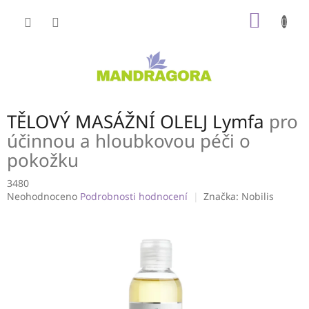
Přejít
NÁKUP
na
obsah
KOŠÍK
TĚLOVÝ MASÁŽNÍ OLELJ Lymfa
pro
účinnou a hloubkovou péči o
pokožku
3480
Průměrné
Neohodnoceno
Podrobnosti hodnocení
Značka:
Nobilis
hodnocení
produktu
je
0,0
z
5
hvězdiček.