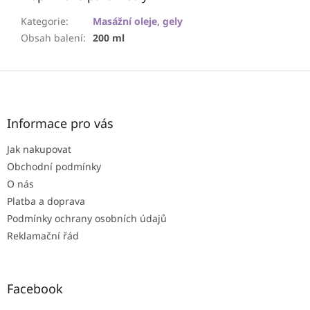
Kategorie
:
Masážní oleje, gely
Obsah balení
:
200 ml
Z
á
p
a
Informace pro vás
t
Jak nakupovat
í
Obchodní podmínky
O nás
Platba a doprava
Podmínky ochrany osobních údajů
Reklamační řád
Facebook