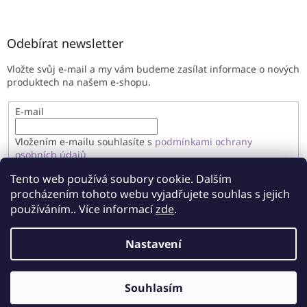
Odebírat newsletter
Vložte svůj e-mail a my vám budeme zasílat informace o nových
produktech na našem e-shopu.
E-mail
Vložením e-mailu souhlasíte s
podmínkami ochrany
osobních údajů
Tento web používá soubory cookie. Dalším
PŘIHLÁSIT SE
procházením tohoto webu vyjadřujete souhlas s jejich
používáním.. Více informací
zde
.
Nastavení
Vytvořil Shoptet
Souhlasím
Copyright 2026
Imandragora
. Všechna práva vyhrazena.