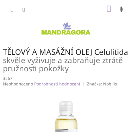
Přejít
NÁKUP
na
obsah
KOŠÍK
TĚLOVÝ A MASÁŽNÍ OLEJ Celulitida
skvěle vyživuje a zabraňuje ztrátě
pružnosti pokožky
3567
Průměrné
Neohodnoceno
Podrobnosti hodnocení
Značka:
Nobilis
hodnocení
produktu
je
0,0
z
5
hvězdiček.