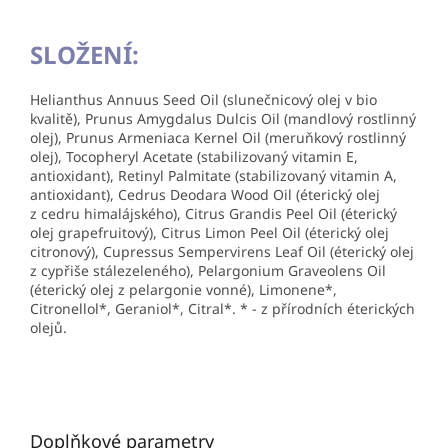
SLOŽENÍ:
Helianthus Annuus Seed Oil (slunečnicový olej v bio
kvalitě), Prunus Amygdalus Dulcis Oil (mandlový rostlinný
olej), Prunus Armeniaca Kernel Oil (meruňkový rostlinný
olej), Tocopheryl Acetate (stabilizovaný vitamin E,
antioxidant), Retinyl Palmitate (stabilizovaný vitamin A,
antioxidant), Cedrus Deodara Wood Oil (éterický olej
z cedru himalájského), Citrus Grandis Peel Oil (éterický
olej grapefruitový), Citrus Limon Peel Oil (éterický olej
citronový), Cupressus Sempervirens Leaf Oil (éterický olej
z cypřiše stálezeleného), Pelargonium Graveolens Oil
(éterický olej z pelargonie vonné), Limonene*,
Citronellol*, Geraniol*, Citral*. * - z přírodních éterických
olejů.
Doplňkové parametry