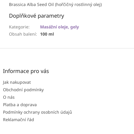
Brassica Alba Seed Oil (hořčičný rostlinný olej)
Doplňkové parametry
Kategorie
:
Masážní oleje, gely
Obsah balení
:
100 ml
Z
á
p
a
Informace pro vás
t
Jak nakupovat
í
Obchodní podmínky
O nás
Platba a doprava
Podmínky ochrany osobních údajů
Reklamační řád