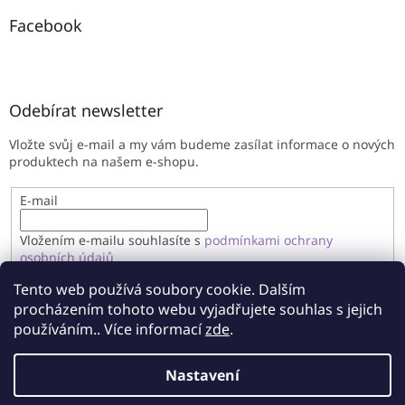
Facebook
Odebírat newsletter
Vložte svůj e-mail a my vám budeme zasílat informace o nových
produktech na našem e-shopu.
E-mail
Vložením e-mailu souhlasíte s
podmínkami ochrany
osobních údajů
Tento web používá soubory cookie. Dalším
PŘIHLÁSIT SE
procházením tohoto webu vyjadřujete souhlas s jejich
používáním.. Více informací
zde
.
Nastavení
Vytvořil Shoptet