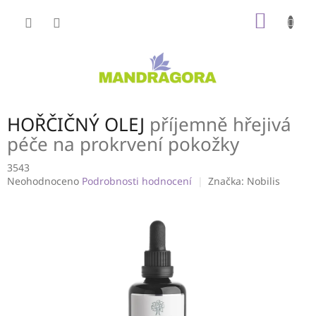
Přejít
NÁKUP
na
obsah
KOŠÍK
HOŘČIČNÝ OLEJ
příjemně hřejivá
péče na prokrvení pokožky
3543
Průměrné
Neohodnoceno
Podrobnosti hodnocení
Značka:
Nobilis
hodnocení
produktu
je
0,0
z
5
hvězdiček.