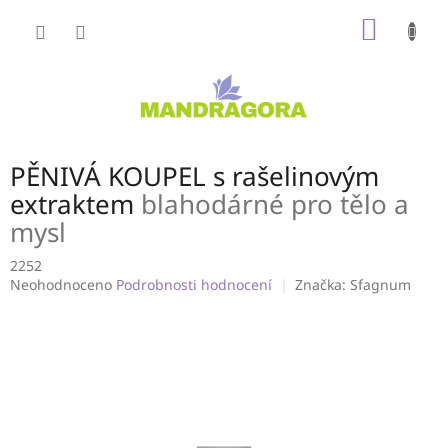
Přejít
NÁKUP
na
obsah
KOŠÍK
PĚNIVÁ KOUPEL s rašelinovým
extraktem
blahodárné pro tělo a
mysl
2252
Průměrné
Neohodnoceno
Podrobnosti hodnocení
Značka:
Sfagnum
hodnocení
produktu
je
0,0
z
5
hvězdiček.