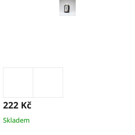
222 Kč
Měrná
Skladem
cena: