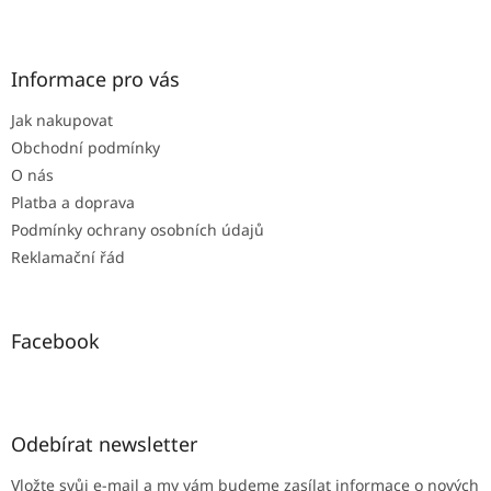
Z
á
p
a
Informace pro vás
t
Jak nakupovat
í
Obchodní podmínky
O nás
Platba a doprava
Podmínky ochrany osobních údajů
Reklamační řád
Facebook
Odebírat newsletter
Vložte svůj e-mail a my vám budeme zasílat informace o nových